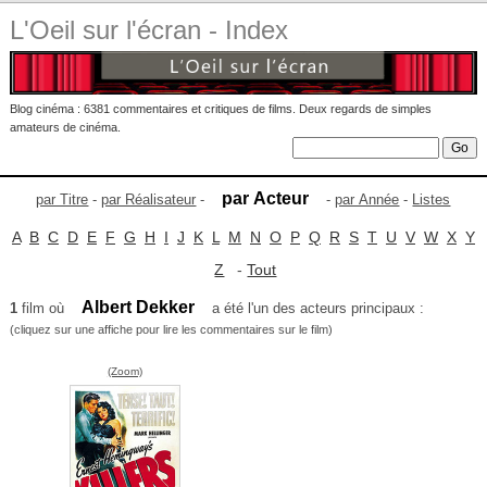
L'Oeil sur l'écran - Index
Blog cinéma : 6381 commentaires et critiques de films. Deux regards de simples
amateurs de cinéma.
par Acteur
par Titre
-
par Réalisateur
-
-
par Année
-
Listes
A
B
C
D
E
F
G
H
I
J
K
L
M
N
O
P
Q
R
S
T
U
V
W
X
Y
Z
-
Tout
Albert Dekker
1
film où
a été l'un des acteurs principaux :
(cliquez sur une affiche pour lire les commentaires sur le film)
(Zoom)