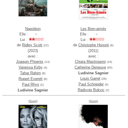
Napoléon
Les Bien-aimés
Elle :
Elle :
Lui :
Lui :
de
Ridley Scott
de
Christophe Honoré
(22)
(9)
(2023)
(2011)
avec :
avec :
Joaquin Phoenix
Chiara Mastroianni
(13)
(19)
Vanessa Kirby
Catherine Deneuve
(4)
(65)
Tahar Rahim
Ludivine Sagnier
(8)
Louis Garrel
Rupert Everett
(28)
(8)
Paul Schneider
Paul Rhys
(4)
(2)
Radivoje Bukvic
Ludivine Sagnier
(2)
(Zoom)
(Zoom)