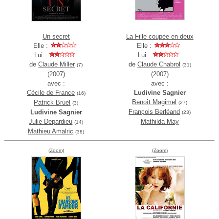
Un secret
La Fille coupée en deux
Elle :
Elle :
Lui :
Lui :
de
Claude Miller
de
Claude Chabrol
(7)
(31)
(2007)
(2007)
avec :
avec :
Cécile de France
Ludivine Sagnier
(16)
Benoît Magimel
Patrick Bruel
(27)
(3)
François Berléand
Ludivine Sagnier
(23)
Julie Depardieu
Mathilda May
(14)
Mathieu Amalric
(38)
(Zoom)
(Zoom)