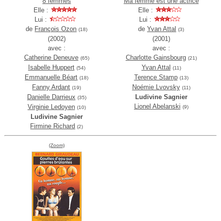
8 femmes
Ma femme est une actrice
Elle :
Elle :
Lui :
Lui :
de
François Ozon
de
Yvan Attal
(18)
(3)
(2002)
(2001)
avec :
avec :
Catherine Deneuve
Charlotte Gainsbourg
(65)
(21)
Isabelle Huppert
Yvan Attal
(54)
(11)
Emmanuelle Béart
Terence Stamp
(18)
(13)
Fanny Ardant
Noémie Lvovsky
(19)
(11)
Danielle Darrieux
Ludivine Sagnier
(35)
Lionel Abelanski
Virginie Ledoyen
(9)
(10)
Ludivine Sagnier
Firmine Richard
(2)
(Zoom)