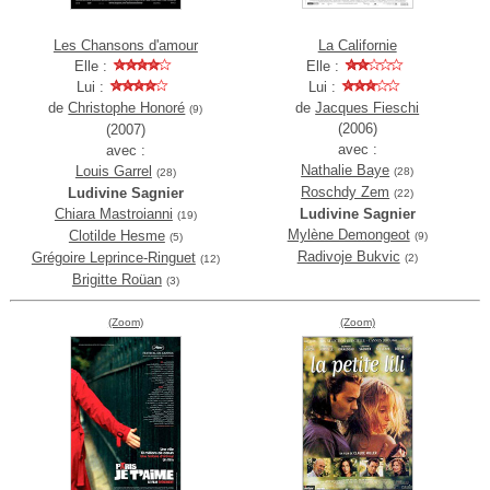
Les Chansons d'amour
La Californie
Elle :
Elle :
Lui :
Lui :
de
Christophe Honoré
de
Jacques Fieschi
(9)
(2006)
(2007)
avec :
avec :
Nathalie Baye
Louis Garrel
(28)
(28)
Roschdy Zem
Ludivine Sagnier
(22)
Chiara Mastroianni
Ludivine Sagnier
(19)
Mylène Demongeot
Clotilde Hesme
(9)
(5)
Radivoje Bukvic
Grégoire Leprince-Ringuet
(2)
(12)
Brigitte Roüan
(3)
(Zoom)
(Zoom)