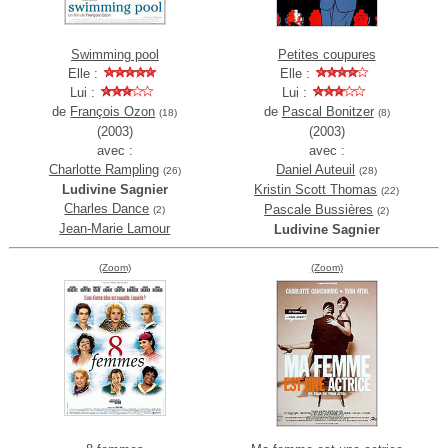
Swimming pool
Petites coupures
Elle :
Elle :
Lui :
Lui :
de
François Ozon
de
Pascal Bonitzer
(18)
(8)
(2003)
(2003)
avec :
avec :
Charlotte Rampling
Daniel Auteuil
(26)
(28)
Ludivine Sagnier
Kristin Scott Thomas
(22)
Charles Dance
Pascale Bussières
(2)
(2)
Jean-Marie Lamour
Ludivine Sagnier
(Zoom)
(Zoom)