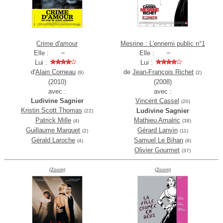
Crime d'amour
Mesrine : L'ennemi public n°1
Elle :
Elle :
Lui :
Lui :
d'
Alain Corneau
de
Jean-François Richet
(9)
(2)
(2010)
(2008)
avec :
avec :
Ludivine Sagnier
Vincent Cassel
(20)
Kristin Scott Thomas
Ludivine Sagnier
(22)
Patrick Mille
Mathieu Amalric
(4)
(38)
Guillaume Marquet
Gérard Lanvin
(2)
(11)
Gérald Laroche
Samuel Le Bihan
(4)
(9)
Olivier Gourmet
(37)
(Zoom)
(Zoom)