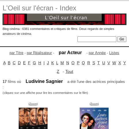
L'Oeil sur l'écran - Index
Blog cinéma : 6381 commentaires et critiques de films. Deux regards de simples
amateurs de cinéma.
par Acteur
par Titre
-
par Réalisateur
-
-
par Année
-
Listes
A
B
C
D
E
F
G
H
I
J
K
L
M
N
O
P
Q
R
S
T
U
V
W
X
Y
Z
-
Tout
Ludivine Sagnier
17
films où
a été l'une des actrices principales
:
(cliquez sur une affiche pour lire les commentaires sur le film)
(Zoom)
(Zoom)