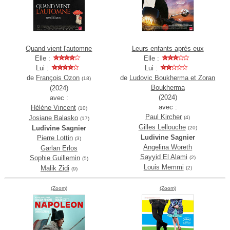
Quand vient l'automne
Leurs enfants après eux
Elle :
Elle :
Lui :
Lui :
de
François Ozon
de
Ludovic Boukherma et Zoran
(18)
Boukherma
(2024)
(2024)
avec :
avec :
Hélène Vincent
(10)
Paul Kircher
Josiane Balasko
(4)
(17)
Gilles Lellouche
Ludivine Sagnier
(20)
Ludivine Sagnier
Pierre Lottin
(3)
Angelina Woreth
Garlan Erlos
Sayyid El Alami
Sophie Guillemin
(2)
(5)
Louis Memmi
Malik Zidi
(2)
(9)
(Zoom)
(Zoom)