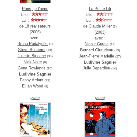
Paris, je t'aime
La Petite Lili
Elle :
Elle :
Lui :
Lui :
de
18 réalisateurs
de
Claude Miller
(7)
(2006)
(2003)
avec :
avec :
Bruno Podalydès
Nicole Garcia
(9)
(17)
Steve Buscemi
Bernard Giraudeau
(13)
(13)
Juliette Binoche
Jean-Pierre Marielle
(30)
(27)
Nick Nolte
Ludivine Sagnier
(9)
Gena Rowlands
Julie Depardieu
(10)
(14)
Ludivine Sagnier
Fanny Ardant
(19)
Elijah Wood
(8)
(Zoom)
(Zoom)