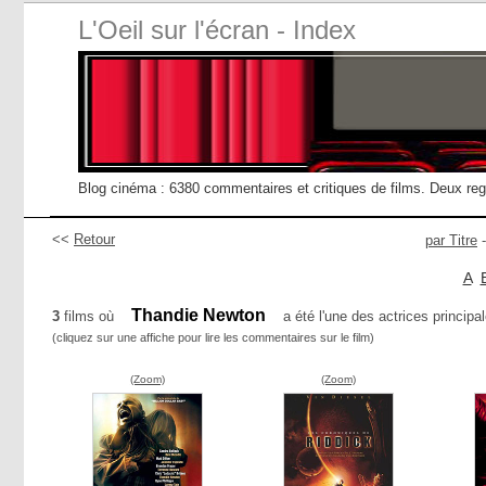
L'Oeil sur l'écran - Index
Blog cinéma : 6380 commentaires et critiques de films. Deux re
<<
Retour
par Titre
A
Thandie Newton
3
films où
a été l'une des actrices principal
(cliquez sur une affiche pour lire les commentaires sur le film)
(Zoom)
(Zoom)