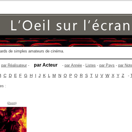
gards de simples amateurs de cinéma.
par Acteur
-
par Réalisateur
-
-
par Année
-
Listes
-
par Pays
-
par Not
B
C
D
E
F
G
H
I
J
K
L
M
N
O
P
Q
R
S
T
U
V
W
X
Y
Z
-
es :
(Zoom)