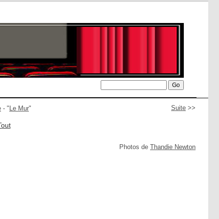
Suite
>>
e
- "
Le Mur
"
Tout
Photos de
Thandie Newton