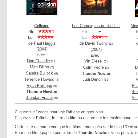
Collision
Les Chroniques de Riddick
Mis
Elle :
Elle :
E
Lui :
Lui :
de
Paul Haggis
de
David Twohy
(2)
(2004)
(2004)
avec :
avec :
Don Cheadle
Vin Diesel
(11)
(5)
Matt Dillon
Colm Feore
D
(7)
(3)
Sandra Bullock
Thandie Newton
T
(6)
Terrence Howard
Judi Dench
V
(4)
(16)
Ryan Phillippe
Ric
(5)
Thandie Newton
Bre
Brendan Fraser
Ant
(5)
Cliquez sur '
zoom
' pour voir l'affiche en gros plan.
Cliquez sur l'affiche, le titre du film ou encore sur les étoiles pour lire
Cette liste ne comprend que les films chroniqués sur le blog L'Oeil su
Pour une filmographie complète de
Thandie Newton
, vous pouvez c