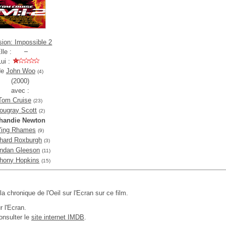
sion: Impossible 2
lle :
Lui :
de
John Woo
(4)
(2000)
avec :
Tom Cruise
(23)
ougray Scott
(2)
handie Newton
ing Rhames
(9)
hard Roxburgh
(3)
ndan Gleeson
(11)
hony Hopkins
(15)
 la chronique de l'Oeil sur l'Ecran sur ce film.
r l'Ecran.
onsulter le
site internet IMDB
.