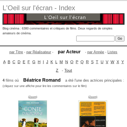
L'Oeil sur l'écran - Index
Blog cinéma : 6380 commentaires et critiques de films. Deux regards de simples
amateurs de cinéma.
par Acteur
par Titre
-
par Réalisateur
-
-
par Année
-
Listes
A
B
C
D
E
F
G
H
I
J
K
L
M
N
O
P
Q
R
S
T
U
V
W
X
Y
Z
-
Tout
Béatrice Romand
4
films où
a été l'une des actrices principales :
(cliquez sur une affiche pour lire les commentaires sur le film)
(Zoom)
(Zoom)