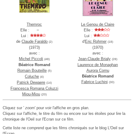
Themroc
Le Genou de Claire
Elle :
Elle :
Lui :
Lui :
de
Claude Faraldo
d'
Eric Rohmer
(2)
(18)
(1973)
(1970)
avec :
avec :
Michel Piccoli
Jean-Claude Brialy
(48)
(28)
Béatrice Romand
Laurence de Monaghan
Romain Bouteille
Aurora Cornu
(5)
Béatrice Romand
Coluche
(4)
Fabrice Luchini
Patrick Dewaere
(30)
(14)
Francesca Romana Coluzzi
Miou-Miou
(20)
Cliquez sur '
zoom
' pour voir l'affiche en gros plan.
Cliquez sur l'affiche, le titre du film ou encore sur les étoiles pour lire la
chronique de l'Oeil sur l'Ecran sur ce film.
Cette liste ne comprend que les films chroniqués sur le blog L'Oeil sur
l'Ecran.