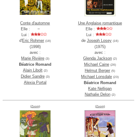
Conte d'automne
Une Anglaise romantique
Elle :
Elle :
Lui :
Lui :
d'
Eric Rohmer
de
Joseph Losey
(18)
(16)
(1998)
(1975)
avec :
avec :
Marie Rivière
Glenda Jackson
(3)
(2)
Béatrice Romand
Michael Caine
(26)
Alain Libolt
Helmut Berger
(2)
(5)
Didier Sandre
Michael Lonsdale
(3)
(23)
Alexia Portal
Béatrice Romand
Kate Nelligan
Nathalie Delon
(2)
(Zoom)
(Zoom)