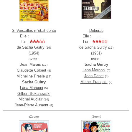
Si Versailles m'était conté
Deburau
Elle :
Elle :
Lui :
Lui :
de
Sacha Guitry
de
Sacha Guitry
(16)
(16)
(1954)
(1951)
avec :
avec :
Jean Marais
Sacha Guitry
(12)
Lana Marconi
Claudette Colbert
(5)
(8)
Jean Danet
Micheline Presle
(3)
(17)
Michel François
Sacha Guitry
(2)
Lana Marconi
(5)
Gilbert Bokanowski
Michel Auclair
(14)
Jean-Pierre Aumont
(8)
(Zoom)
(Zoom)