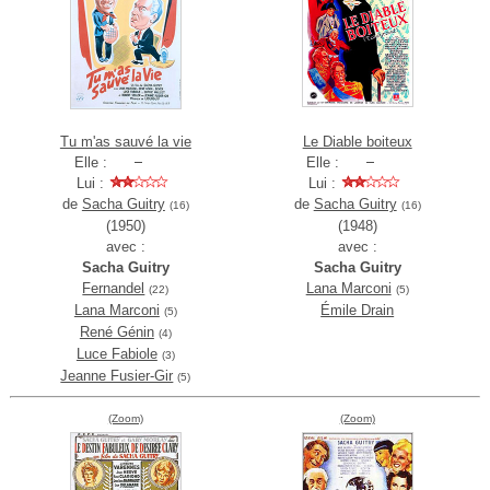
Tu m'as sauvé la vie
Le Diable boiteux
Elle :
Elle :
Lui :
Lui :
de
Sacha Guitry
de
Sacha Guitry
(16)
(16)
(1950)
(1948)
avec :
avec :
Sacha Guitry
Sacha Guitry
Fernandel
Lana Marconi
(22)
(5)
Lana Marconi
Émile Drain
(5)
René Génin
(4)
Luce Fabiole
(3)
Jeanne Fusier-Gir
(5)
(Zoom)
(Zoom)