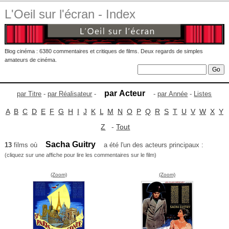
L'Oeil sur l'écran - Index
Blog cinéma : 6380 commentaires et critiques de films. Deux regards de simples
amateurs de cinéma.
par Acteur
par Titre
-
par Réalisateur
-
-
par Année
-
Listes
A
B
C
D
E
F
G
H
I
J
K
L
M
N
O
P
Q
R
S
T
U
V
W
X
Y
Z
-
Tout
Sacha Guitry
13
films où
a été l'un des acteurs principaux :
(cliquez sur une affiche pour lire les commentaires sur le film)
(Zoom)
(Zoom)