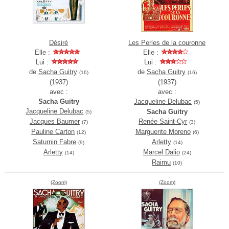
Désiré
Les Perles de la couronne
Elle :
Elle :
Lui :
Lui :
de
Sacha Guitry
de
Sacha Guitry
(16)
(16)
(1937)
(1937)
avec :
avec :
Sacha Guitry
Jacqueline Delubac
(5)
Jacqueline Delubac
Sacha Guitry
(5)
Jacques Baumer
Renée Saint-Cyr
(7)
(3)
Pauline Carton
Marguerite Moreno
(12)
(6)
Saturnin Fabre
Arletty
(9)
(14)
Arletty
Marcel Dalio
(14)
(24)
Raimu
(10)
(Zoom)
(Zoom)