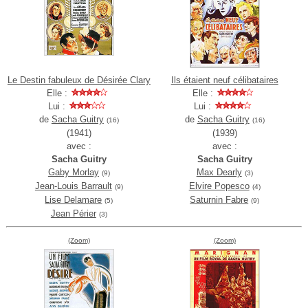
Le Destin fabuleux de Désirée Clary
Ils étaient neuf célibataires
Elle :
Elle :
Lui :
Lui :
de
Sacha Guitry
de
Sacha Guitry
(16)
(16)
(1941)
(1939)
avec :
avec :
Sacha Guitry
Sacha Guitry
Gaby Morlay
Max Dearly
(9)
(3)
Jean-Louis Barrault
Elvire Popesco
(9)
(4)
Lise Delamare
Saturnin Fabre
(5)
(9)
Jean Périer
(3)
(Zoom)
(Zoom)