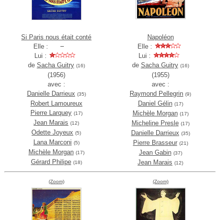
Si Paris nous était conté
Napoléon
Elle :
Elle :
Lui :
Lui :
de
Sacha Guitry
de
Sacha Guitry
(16)
(16)
(1956)
(1955)
avec :
avec :
Danielle Darrieux
Raymond Pellegrin
(35)
(9)
Robert Lamoureux
Daniel Gélin
(17)
Pierre Larquey
Michèle Morgan
(17)
(17)
Jean Marais
Micheline Presle
(12)
(17)
Odette Joyeux
Danielle Darrieux
(5)
(35)
Lana Marconi
Pierre Brasseur
(5)
(21)
Michèle Morgan
Jean Gabin
(17)
(37)
Gérard Philipe
Jean Marais
(18)
(12)
(Zoom)
(Zoom)