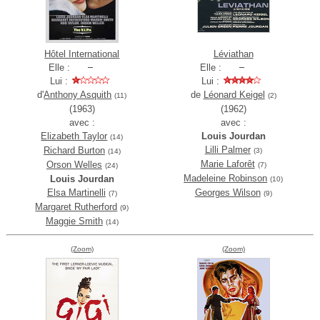
Hôtel International
Léviathan
Elle :
Elle :
Lui :
Lui :
d'
Anthony Asquith
de
Léonard Keigel
(11)
(2)
(1963)
(1962)
avec :
avec :
Elizabeth Taylor
Louis Jourdan
(14)
Lilli Palmer
Richard Burton
(3)
(14)
Marie Laforêt
Orson Welles
(7)
(24)
Madeleine Robinson
Louis Jourdan
(10)
Elsa Martinelli
Georges Wilson
(7)
(9)
Margaret Rutherford
(9)
Maggie Smith
(14)
(Zoom)
(Zoom)