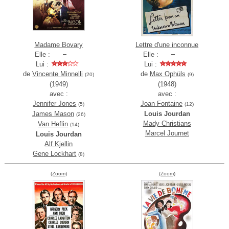
Madame Bovary
Lettre d'une inconnue
Elle :
Elle :
Lui :
Lui :
de
Vincente Minnelli
de
Max Ophüls
(20)
(9)
(1949)
(1948)
avec :
avec :
Jennifer Jones
Joan Fontaine
(5)
(12)
James Mason
Louis Jourdan
(26)
Mady Christians
Van Heflin
(14)
Marcel Journet
Louis Jourdan
Alf Kjellin
Gene Lockhart
(8)
(Zoom)
(Zoom)