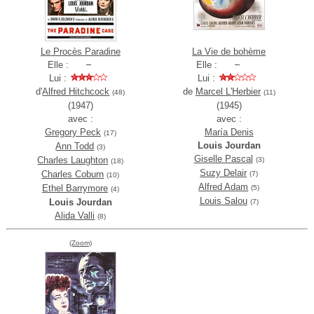
Le Procès Paradine
La Vie de bohème
Elle :
Elle :
Lui :
Lui :
d'
Alfred Hitchcock
de
Marcel L'Herbier
(48)
(11)
(1947)
(1945)
avec :
avec :
Gregory Peck
María Denis
(17)
Louis Jourdan
Ann Todd
(3)
Giselle Pascal
Charles Laughton
(3)
(18)
Suzy Delair
Charles Coburn
(7)
(10)
Alfred Adam
Ethel Barrymore
(5)
(4)
Louis Salou
Louis Jourdan
(7)
Alida Valli
(8)
(Zoom)