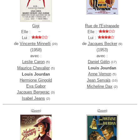
Gigi
Rue de l'Estrapade
Elle :
Elle :
Lui :
Lui :
de
Vincente Minnelli
de
Jacques Becker
(20)
(9)
(1958)
(1953)
avec :
avec :
Leslie Caron
Daniel Gélin
(5)
(17)
Maurice Chevalier
Louis Jourdan
(5)
Anne Vernon
Louis Jourdan
(5)
Hermione Gingold
Jean Servais
(10)
Eva Gabor
Micheline Dax
(2)
Jacques Bergerac
(3)
Isabel Jeans
(2)
(Zoom)
(Zoom)