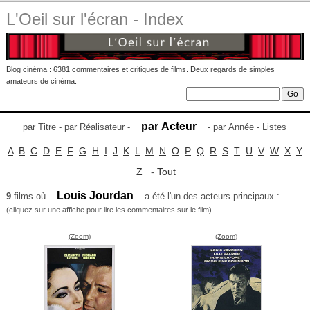
L'Oeil sur l'écran - Index
Blog cinéma : 6381 commentaires et critiques de films. Deux regards de simples
amateurs de cinéma.
par Acteur
par Titre
-
par Réalisateur
-
-
par Année
-
Listes
A
B
C
D
E
F
G
H
I
J
K
L
M
N
O
P
Q
R
S
T
U
V
W
X
Y
Z
-
Tout
Louis Jourdan
9
films où
a été l'un des acteurs principaux :
(cliquez sur une affiche pour lire les commentaires sur le film)
(Zoom)
(Zoom)