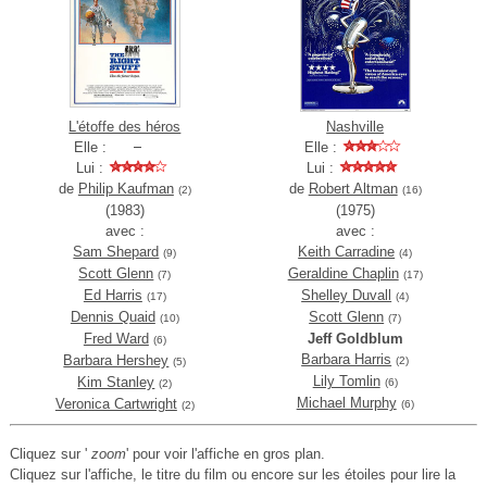
L'étoffe des héros
Nashville
Elle :
Elle :
Lui :
Lui :
de
Philip Kaufman
de
Robert Altman
(2)
(16)
(1983)
(1975)
avec :
avec :
Sam Shepard
Keith Carradine
(9)
(4)
Scott Glenn
Geraldine Chaplin
(7)
(17)
Ed Harris
Shelley Duvall
(17)
(4)
Dennis Quaid
Scott Glenn
(10)
(7)
Fred Ward
Jeff Goldblum
(6)
Barbara Harris
Barbara Hershey
(2)
(5)
Lily Tomlin
Kim Stanley
(6)
(2)
Michael Murphy
Veronica Cartwright
(6)
(2)
Cliquez sur '
zoom
' pour voir l'affiche en gros plan.
Cliquez sur l'affiche, le titre du film ou encore sur les étoiles pour lire la