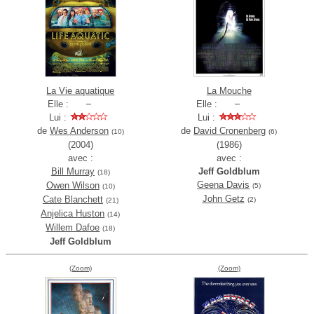
La Vie aquatique
La Mouche
Elle :
Elle :
Lui :
Lui :
de
Wes Anderson
de
David Cronenberg
(10)
(6)
(2004)
(1986)
avec :
avec :
Bill Murray
Jeff Goldblum
(18)
Geena Davis
Owen Wilson
(5)
(10)
John Getz
Cate Blanchett
(2)
(21)
Anjelica Huston
(14)
Willem Dafoe
(18)
Jeff Goldblum
(Zoom)
(Zoom)