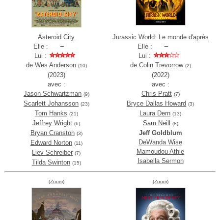
Asteroid City
Jurassic World: Le monde d'après
Elle :
Elle :
Lui :
Lui :
de
Wes Anderson
de
Colin Trevorrow
(10)
(2)
(2023)
(2022)
avec :
avec :
Jason Schwartzman
Chris Pratt
(9)
(7)
Scarlett Johansson
Bryce Dallas Howard
(23)
(3)
Tom Hanks
Laura Dern
(21)
(13)
Jeffrey Wright
Sam Neill
(6)
(8)
Bryan Cranston
Jeff Goldblum
(3)
DeWanda Wise
Edward Norton
(11)
Mamoudou Athie
Liev Schreiber
(7)
Isabella Sermon
Tilda Swinton
(15)
(Zoom)
(Zoom)