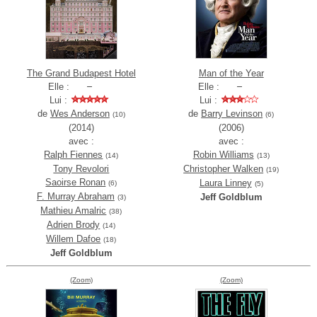
The Grand Budapest Hotel
Man of the Year
Elle :
Elle :
Lui :
Lui :
de
Wes Anderson
de
Barry Levinson
(10)
(6)
(2014)
(2006)
avec :
avec :
Ralph Fiennes
Robin Williams
(14)
(13)
Tony Revolori
Christopher Walken
(19)
Saoirse Ronan
Laura Linney
(6)
(5)
F. Murray Abraham
Jeff Goldblum
(3)
Mathieu Amalric
(38)
Adrien Brody
(14)
Willem Dafoe
(18)
Jeff Goldblum
(Zoom)
(Zoom)