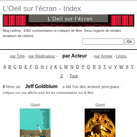
L'Oeil sur l'écran - Index
Blog cinéma : 6382 commentaires et critiques de films. Deux regards de simples
amateurs de cinéma.
par Acteur
par Titre
-
par Réalisateur
-
-
par Année
-
Listes
A
B
C
D
E
F
G
H
I
J
K
L
M
N
O
P
Q
R
S
T
U
V
W
X
Y
Z
-
Tout
Jeff Goldblum
8
films où
a été l'un des acteurs principaux :
(cliquez sur une affiche pour lire les commentaires sur le film)
(Zoom)
(Zoom)