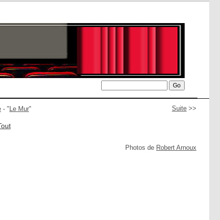
Suite
>>
e
- "
Le Mur
"
Tout
Photos de
Robert Arnoux