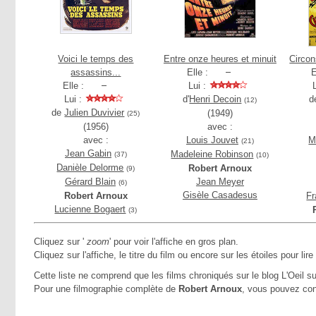
Voici le temps des
Entre onze heures et minuit
Circon
assassins...
Elle :
E
Elle :
Lui :
Lui :
d'
Henri Decoin
d
(12)
de
Julien Duvivier
(1949)
(25)
(1956)
avec :
avec :
Louis Jouvet
M
(21)
Jean Gabin
Madeleine Robinson
(37)
(10)
Danièle Delorme
Robert Arnoux
(9)
Gérard Blain
Jean Meyer
(6)
Gisèle Casadesus
Robert Arnoux
Fr
Lucienne Bogaert
(3)
Cliquez sur '
zoom
' pour voir l'affiche en gros plan.
Cliquez sur l'affiche, le titre du film ou encore sur les étoiles pour lire
Cette liste ne comprend que les films chroniqués sur le blog L'Oeil su
Pour une filmographie complète de
Robert Arnoux
, vous pouvez con