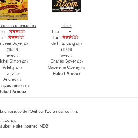
stances atténuantes
Liliom
lle :
Elle :
Lui :
Lui :
e
Jean Boyer
de
Fritz Lang
(2)
(34)
(1939)
(1934)
avec :
avec :
ichel Simon
Charles Boyer
(27)
(19)
Arletty
Madeleine Ozeray
(14)
(4)
Dorville
Robert Arnoux
Andrex
(7)
ançois Simon
(3)
Robert Arnoux
 la chronique de l'Oeil sur l'Ecran sur ce film.
r l'Ecran.
sulter le
site internet IMDB
.