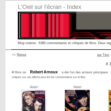
L'Oeil sur l'écran - Index
Blog cinéma : 6380 commentaires et critiques de films. Deux re
<<
Retour
par Titre
A
Robert Arnoux
4
films où
a été l'un des acteurs principaux :
(cliquez sur une affiche pour lire les commentaires sur le film)
(Zoom)
(Zoom)