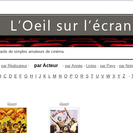
gards de simples amateurs de cinéma.
par Acteur
-
par Réalisateur
-
-
par Année
-
Listes
-
par Pays
-
par Not
B
C
D
E
F
G
H
I
J
K
L
M
N
O
P
Q
R
S
T
U
V
W
X
Y
Z
-
(Zoom)
(Zoom)