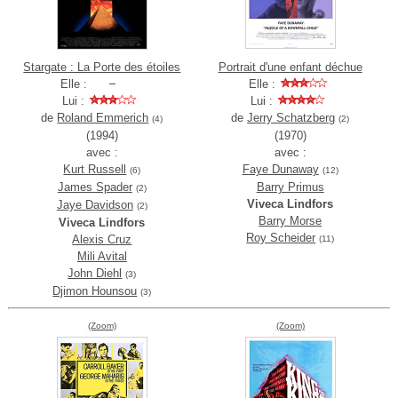
Stargate : La Porte des étoiles
Portrait d'une enfant déchue
Elle :
Elle :
Lui :
Lui :
de
Roland Emmerich
de
Jerry Schatzberg
(4)
(2)
(1994)
(1970)
avec :
avec :
Kurt Russell
Faye Dunaway
(6)
(12)
James Spader
Barry Primus
(2)
Viveca Lindfors
Jaye Davidson
(2)
Barry Morse
Viveca Lindfors
Roy Scheider
Alexis Cruz
(11)
Mili Avital
John Diehl
(3)
Djimon Hounsou
(3)
(Zoom)
(Zoom)