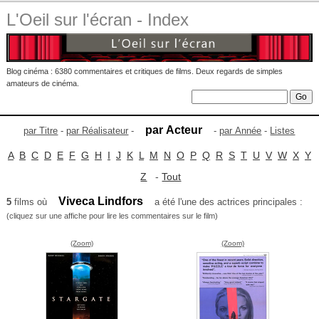
L'Oeil sur l'écran - Index
Blog cinéma : 6380 commentaires et critiques de films. Deux regards de simples
amateurs de cinéma.
par Acteur
par Titre
-
par Réalisateur
-
-
par Année
-
Listes
A
B
C
D
E
F
G
H
I
J
K
L
M
N
O
P
Q
R
S
T
U
V
W
X
Y
Z
-
Tout
Viveca Lindfors
5
films où
a été l'une des actrices principales :
(cliquez sur une affiche pour lire les commentaires sur le film)
(Zoom)
(Zoom)