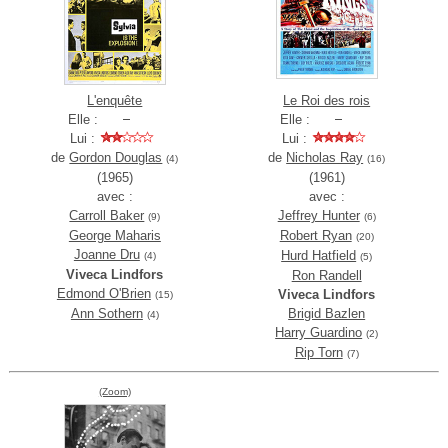
L'enquête
Le Roi des rois
Elle :
Elle :
Lui :
Lui :
de
Gordon Douglas
de
Nicholas Ray
(4)
(16)
(1965)
(1961)
avec :
avec :
Carroll Baker
Jeffrey Hunter
(9)
(6)
George Maharis
Robert Ryan
(20)
Joanne Dru
Hurd Hatfield
(4)
(5)
Viveca Lindfors
Ron Randell
Edmond O'Brien
Viveca Lindfors
(15)
Ann Sothern
Brigid Bazlen
(4)
Harry Guardino
(2)
Rip Torn
(7)
(Zoom)