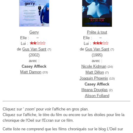
Gerry
Prête à tout
Elle :
Elle :
Lui :
Lui :
de
Gus Van Sant
de
Gus Van Sant
(7)
(7)
(2002)
(1995)
avec :
avec :
Casey Affleck
Nicole Kidman
(24)
Matt Damon
Matt Dillon
(23)
(7)
Joaquin Phoenix
(13)
Casey Affleck
Illeana Douglas
(2)
Alison Folland
Cliquez sur '
zoom
' pour voir l'affiche en gros plan.
Cliquez sur l'affiche, le titre du film ou encore sur les étoiles pour lire la
chronique de l'Oeil sur l'Ecran sur ce film.
Cette liste ne comprend que les films chroniqués sur le blog L'Oeil sur