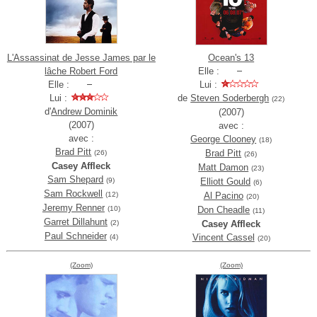
L'Assassinat de Jesse James par le
Ocean's 13
lâche Robert Ford
Elle :
Elle :
Lui :
Lui :
de
Steven Soderbergh
(22)
d'
Andrew Dominik
(2007)
(2007)
avec :
avec :
George Clooney
(18)
Brad Pitt
Brad Pitt
(26)
(26)
Casey Affleck
Matt Damon
(23)
Sam Shepard
(9)
Elliott Gould
(6)
Sam Rockwell
(12)
Al Pacino
(20)
Jeremy Renner
(10)
Don Cheadle
(11)
Garret Dillahunt
(2)
Casey Affleck
Paul Schneider
Vincent Cassel
(4)
(20)
(Zoom)
(Zoom)