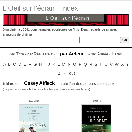
L'Oeil sur l'écran - Index
Blog cinéma : 6381 commentaires et critiques de films. Deux regards de simples
amateurs de cinéma.
par Acteur
par Titre
-
par Réalisateur
-
-
par Année
-
Listes
A
B
C
D
E
F
G
H
I
J
K
L
M
N
O
P
Q
R
S
T
U
V
W
X
Y
Z
-
Tout
Casey Affleck
6
films où
a été l'un des acteurs principaux :
(cliquez sur une affiche pour lire les commentaires sur le film)
(Zoom)
(Zoom)