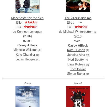
Manchester by the Sea
The killer inside me
Elle :
Elle :
Lui :
Lui :
de
Kenneth Lonergan
de
Michael Winterbottom
(3)
(2016)
(2010)
avec :
avec :
Casey Affleck
Casey Affleck
Michelle Williams
Kate Hudson
(8)
(4)
Kyle Chandler
Jessica Alba
(5)
(2)
Lucas Hedges
Ned Beatty
(4)
(7)
Elias Koteas
(5)
Tom Bower
Simon Baker
(4)
(Zoom)
(Zoom)