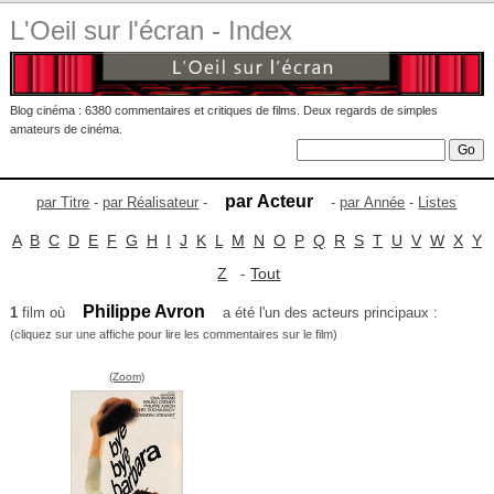
L'Oeil sur l'écran - Index
Blog cinéma : 6380 commentaires et critiques de films. Deux regards de simples
amateurs de cinéma.
par Acteur
par Titre
-
par Réalisateur
-
-
par Année
-
Listes
A
B
C
D
E
F
G
H
I
J
K
L
M
N
O
P
Q
R
S
T
U
V
W
X
Y
Z
-
Tout
Philippe Avron
1
film où
a été l'un des acteurs principaux :
(cliquez sur une affiche pour lire les commentaires sur le film)
(Zoom)