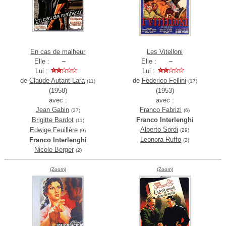
En cas de malheur
Les Vitelloni
Elle :
Elle :
Lui :
Lui :
de
Claude Autant-Lara
de
Federico Fellini
(11)
(17)
(1958)
(1953)
avec :
avec :
Jean Gabin
Franco Fabrizi
(37)
(6)
Brigitte Bardot
Franco Interlenghi
(11)
Alberto Sordi
Edwige Feuillère
(29)
(9)
Leonora Ruffo
Franco Interlenghi
(2)
Nicole Berger
(2)
(Zoom)
(Zoom)