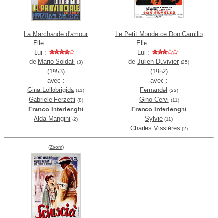
La Marchande d'amour
Le Petit Monde de Don Camillo
Elle :
Elle :
Lui :
Lui :
de
Mario Soldati
de
Julien Duvivier
(3)
(25)
(1953)
(1952)
avec :
avec :
Gina Lollobrigida
Fernandel
(11)
(22)
Gabriele Ferzetti
Gino Cervi
(8)
(11)
Franco Interlenghi
Franco Interlenghi
Alda Mangini
Sylvie
(2)
(11)
Charles Vissières
(2)
(Zoom)