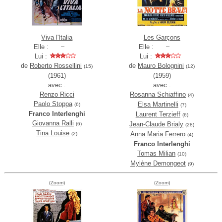
Viva l'Italia
Les Garçons
Elle :
Elle :
Lui :
Lui :
de
Roberto Rossellini
de
Mauro Bolognini
(15)
(12)
(1961)
(1959)
avec :
avec :
Renzo Ricci
Rosanna Schiaffino
(4)
Paolo Stoppa
Elsa Martinelli
(6)
(7)
Franco Interlenghi
Laurent Terzieff
(6)
Giovanna Ralli
Jean-Claude Brialy
(6)
(28)
Tina Louise
Anna Maria Ferrero
(2)
(4)
Franco Interlenghi
Tomas Milian
(10)
Mylène Demongeot
(9)
(Zoom)
(Zoom)