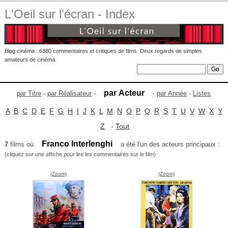
L'Oeil sur l'écran - Index
Blog cinéma : 6380 commentaires et critiques de films. Deux regards de simples
amateurs de cinéma.
par Acteur
par Titre
-
par Réalisateur
-
-
par Année
-
Listes
A
B
C
D
E
F
G
H
I
J
K
L
M
N
O
P
Q
R
S
T
U
V
W
X
Y
Z
-
Tout
Franco Interlenghi
7
films où
a été l'un des acteurs principaux :
(cliquez sur une affiche pour lire les commentaires sur le film)
(Zoom)
(Zoom)