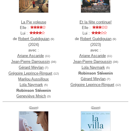
La Pie voleuse
Et la fête continue!
Elle :
Elle :
Lui :
Lui :
de
Robert Guédiguian
de
Robert Guédiguian
(9)
(9)
(2024)
(2023)
avec :
avec :
Ariane Ascaride
Ariane Ascaride
(11)
(11)
Jean-Pierre Darroussin
Jean-Pierre Darroussin
(36)
(36)
Gérard Meylan
Lola Naymark
(7)
(5)
Grégoire Leprince-Ringuet
Robinson Stévenin
(12)
Gérard Meylan
Marilou Aussilloux
(7)
Lola Naymark
Grégoire Leprince-Ringuet
(5)
(12)
Robinson Stévenin
Geneviève Mnich
(3)
(Zoom)
(Zoom)