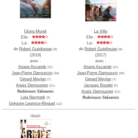
Gloria Mundi
La Villa
Elle :
Elle :
Lui :
Lui :
de
Robert Guédiguian
de
Robert Guédiguian
(9)
(9)
(2019)
(2017)
avec :
avec :
Ariane Ascaride
Ariane Ascaride
(11)
(11)
Jean-Pierre Darroussin
Jean-Pierre Darroussin
(36)
(36)
Gérard Meylan
Gérard Meylan
(7)
(7)
Anaïs Demoustier
Jacques Boudet
(21)
(5)
Robinson Stévenin
Anaïs Demoustier
(21)
Lola Naymark
Robinson Stévenin
(5)
Grégoire Leprince-Ringuet
(12)
(Zoom)