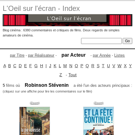
L'Oeil sur l'écran - Index
Blog cinéma : 6380 commentaires et critiques de films. Deux regards de simples
amateurs de cinéma.
par Acteur
par Titre
-
par Réalisateur
-
-
par Année
-
Listes
A
B
C
D
E
F
G
H
I
J
K
L
M
N
O
P
Q
R
S
T
U
V
W
X
Y
Z
-
Tout
Robinson Stévenin
5
films où
a été l'un des acteurs principaux :
(cliquez sur une affiche pour lire les commentaires sur le film)
(Zoom)
(Zoom)