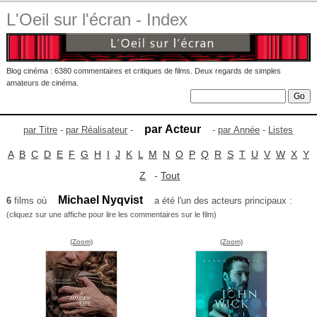
L'Oeil sur l'écran - Index
Blog cinéma : 6380 commentaires et critiques de films. Deux regards de simples
amateurs de cinéma.
par Acteur
par Titre
-
par Réalisateur
-
-
par Année
-
Listes
A
B
C
D
E
F
G
H
I
J
K
L
M
N
O
P
Q
R
S
T
U
V
W
X
Y
Z
-
Tout
Michael Nyqvist
6
films où
a été l'un des acteurs principaux :
(cliquez sur une affiche pour lire les commentaires sur le film)
(Zoom)
(Zoom)