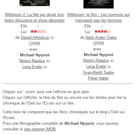
Millénium 2: La fille qui rêvait d'un
Millénium, le film - Les hommes qui
bidon d'essence et d'une allumette
n'aimaient pas les femmes
Elle :
Elle :
Lui :
Lui :
de
Daniel Alfredson
de
Niels Arden Oplev
(5)
(2009)
(2009)
avec :
avec :
Michael Nyqvist
Michael Nyqvist
Noomi Rapace
Noomi Rapace
(8)
(8)
Lena Endre
Lena Endre
(4)
(4)
Sven-Bertil Taube
Peter Haber
Cliquez sur '
zoom
' pour voir l'affiche en gros plan.
Cliquez sur l'affiche, le titre du film ou encore sur les étoiles pour lire la
chronique de l'Oeil sur l'Ecran sur ce film.
Cette liste ne comprend que les films chroniqués sur le blog L'Oeil sur
l'Ecran.
Pour une filmographie complète de
Michael Nyqvist
, vous pouvez
consulter le
site internet IMDB
.