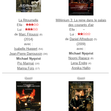
La Ritournelle
Millénium 3: La reine dans le palais
Elle :
des courants d'air
Lui :
Elle :
de
Marc Fitoussi
Lui :
(8)
de
Daniel Alfredson
(2014)
(5)
avec :
(2009)
Isabelle Huppert
avec :
(54)
Michael Nyqvist
Jean-Pierre Darroussin
(36)
Noomi Rapace
Michael Nyqvist
(8)
Lena Endre
Pio Marmaï
(4)
(16)
Annika Hallin
Marina Foïs
(17)
(Zoom)
(Zoom)