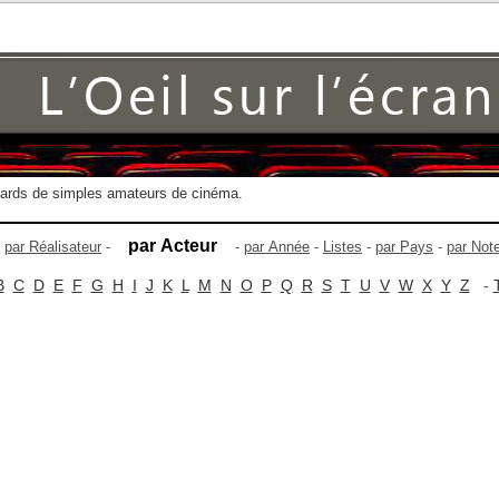
gards de simples amateurs de cinéma.
par Acteur
-
par Réalisateur
-
-
par Année
-
Listes
-
par Pays
-
par Not
B
C
D
E
F
G
H
I
J
K
L
M
N
O
P
Q
R
S
T
U
V
W
X
Y
Z
-