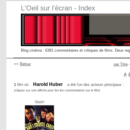
L'Oeil sur l'écran - Index
Blog cinéma : 6381 commentaires et critiques de films. Deux re
<<
Retour
par Titre
A
Harold Huber
1
film où
a été l'un des acteurs principaux :
(cliquez sur une affiche pour lire les commentaires sur le film)
(Zoom)