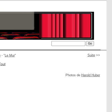
Suite
>>
e
- "
Le Mur
"
Tout
Photos de
Harold Huber