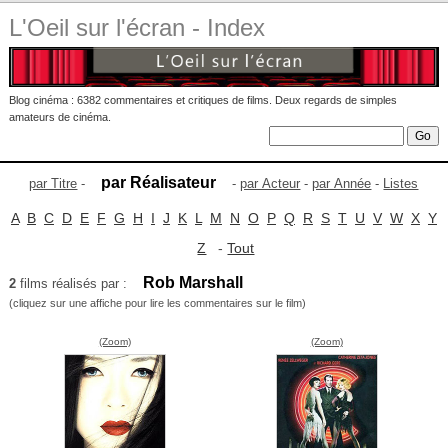
L'Oeil sur l'écran - Index
Blog cinéma : 6382 commentaires et critiques de films. Deux regards de simples
amateurs de cinéma.
par Réalisateur
par Titre
-
-
par Acteur
-
par Année
-
Listes
A
B
C
D
E
F
G
H
I
J
K
L
M
N
O
P
Q
R
S
T
U
V
W
X
Y
Z
-
Tout
Rob Marshall
2
films réalisés par :
(cliquez sur une affiche pour lire les commentaires sur le film)
(Zoom)
(Zoom)