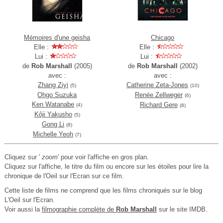
Mémoires d'une geisha
Chicago
Elle :
Elle :
Lui :
Lui :
de
Rob Marshall
(2005)
de
Rob Marshall
(2002)
avec :
avec :
Zhang Ziyi
Catherine Zeta-Jones
(5)
(10)
Ohgo Suzuka
Renée Zellweger
(6)
Ken Watanabe
Richard Gere
(4)
(8)
Kôji Yakusho
(5)
Gong Li
(8)
Michelle Yeoh
(7)
Cliquez sur '
zoom
' pour voir l'affiche en gros plan.
Cliquez sur l'affiche, le titre du film ou encore sur les étoiles pour lire la
chronique de l'Oeil sur l'Ecran sur ce film.
Cette liste de films ne comprend que les films chroniqués sur le blog
L'Oeil sur l'Ecran.
Voir aussi la
filmographie complète de
Rob Marshall
sur le site IMDB.