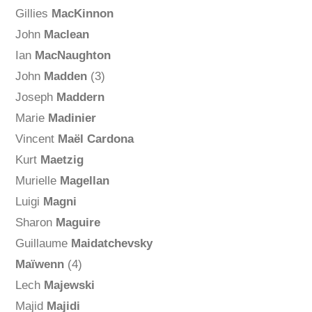
Gillies
MacKinnon
John
Maclean
Ian
MacNaughton
John
Madden
(3)
Joseph
Maddern
Marie
Madinier
Vincent
Maël Cardona
Kurt
Maetzig
Murielle
Magellan
Luigi
Magni
Sharon
Maguire
Guillaume
Maidatchevsky
Maïwenn
(4)
Lech
Majewski
Majid
Majidi