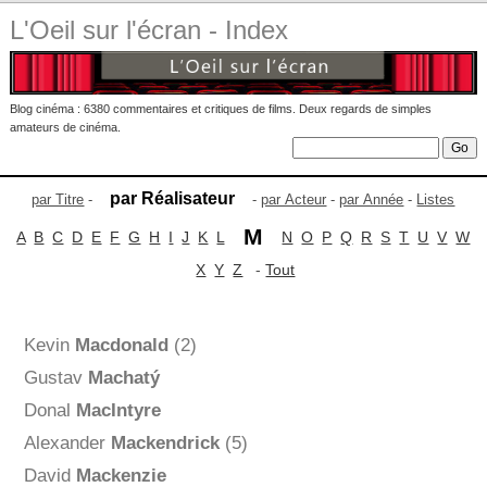
L'Oeil sur l'écran - Index
Blog cinéma : 6380 commentaires et critiques de films. Deux regards de simples
amateurs de cinéma.
par Réalisateur
par Titre
-
-
par Acteur
-
par Année
-
Listes
M
A
B
C
D
E
F
G
H
I
J
K
L
N
O
P
Q
R
S
T
U
V
W
X
Y
Z
-
Tout
Kevin
Macdonald
(2)
Gustav
Machatý
Donal
MacIntyre
Alexander
Mackendrick
(5)
David
Mackenzie