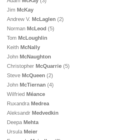
Adam
McKay
(3)
Jim
McKay
Andrew V.
McLaglen
(2)
Norman
McLeod
(5)
Tom
McLoughlin
Keith
McNally
John
McNaughton
Christopher
McQuarrie
(5)
Steve
McQueen
(2)
John
McTiernan
(4)
Wilfried
Méance
Ruxandra
Medrea
Aleksandr
Medvedkin
Deepa
Mehta
Ursula
Meier