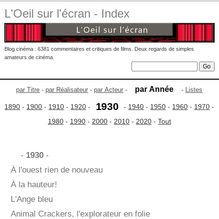
L'Oeil sur l'écran - Index
Blog cinéma : 6381 commentaires et critiques de films. Deux regards de simples
amateurs de cinéma.
par Année
par Titre
-
par Réalisateur
-
par Acteur
-
-
Listes
1930
1890
-
1900
-
1910
-
1920
-
-
1940
-
1950
-
1960
-
1970
-
1980
-
1990
-
2000
-
2010
-
2020
-
Tout
-
1930
-
À l'ouest rien de nouveau
À la hauteur!
L'Ange bleu
Animal Crackers, l'explorateur en folie