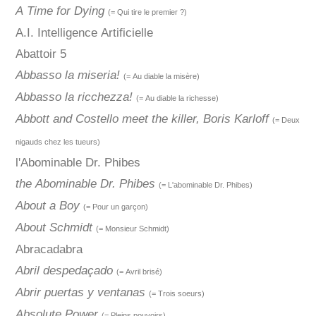
A Time for Dying
(= Qui tire le premier ?)
A.I. Intelligence Artificielle
Abattoir 5
Abbasso la miseria!
(= Au diable la misère)
Abbasso la ricchezza!
(= Au diable la richesse)
Abbott and Costello meet the killer, Boris Karloff
(= Deux
nigauds chez les tueurs)
l'Abominable Dr. Phibes
the Abominable Dr. Phibes
(= L'abominable Dr. Phibes)
About a Boy
(= Pour un garçon)
About Schmidt
(= Monsieur Schmidt)
Abracadabra
Abril despedaçado
(= Avril brisé)
Abrir puertas y ventanas
(= Trois soeurs)
Absolute Power
(= Pleins pouvoirs)