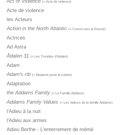
Act of Violence
(= Acte de violence)
Acte de violence
les Acteurs
Action in the North Atlantic
(= Convoi vers la Russie)
Actrices
Ad Astra
Ådalen 31
(= Les Troubles d'Adalen)
Adam
Adam's rib
(= Madame porte la culotte)
Adaptation
the Addams Family
(= La Famille Addams)
Addams Family Values
(= Les Valeurs de la famille Addams)
l'Adieu à la nuit
l'Adieu aux armes
Adieu Berthe - L'enterrement de mémé