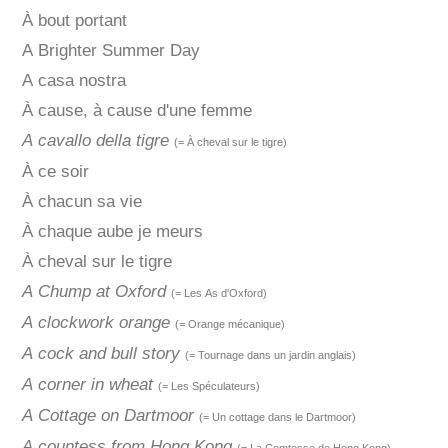
À bout portant
A Brighter Summer Day
A casa nostra
À cause, à cause d'une femme
A cavallo della tigre
(= À cheval sur le tigre)
À ce soir
À chacun sa vie
À chaque aube je meurs
À cheval sur le tigre
A Chump at Oxford
(= Les As d'Oxford)
A clockwork orange
(= Orange mécanique)
A cock and bull story
(= Tournage dans un jardin anglais)
A corner in wheat
(= Les Spéculateurs)
A Cottage on Dartmoor
(= Un cottage dans le Dartmoor)
A countess from Hong Kong