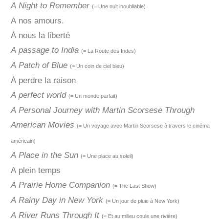
A Night to Remember
(= Une nuit inoubliable)
A nos amours.
À nous la liberté
A passage to India
(= La Route des Indes)
A Patch of Blue
(= Un coin de ciel bleu)
À perdre la raison
A perfect world
(= Un monde parfait)
A Personal Journey with Martin Scorsese Through
American Movies
(= Un voyage avec Martin Scorsese à travers le cinéma
américain)
A Place in the Sun
(= Une place au soleil)
A plein temps
A Prairie Home Companion
(= The Last Show)
A Rainy Day in New York
(= Un jour de pluie à New York)
A River Runs Through It
(= Et au milieu coule une rivière)