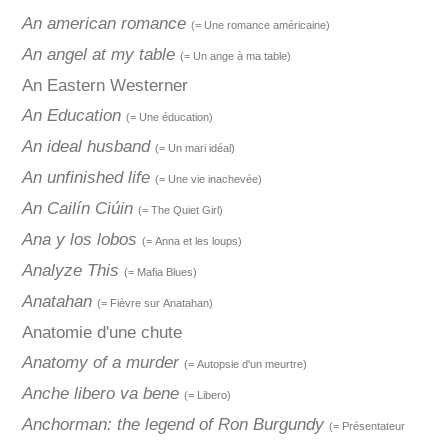
An american romance
(= Une romance américaine)
An angel at my table
(= Un ange à ma table)
An Eastern Westerner
An Education
(= Une éducation)
An ideal husband
(= Un mari idéal)
An unfinished life
(= Une vie inachevée)
An Cailín Ciúin
(= The Quiet Girl)
Ana y los lobos
(= Anna et les loups)
Analyze This
(= Mafia Blues)
Anatahan
(= Fièvre sur Anatahan)
Anatomie d'une chute
Anatomy of a murder
(= Autopsie d'un meurtre)
Anche libero va bene
(= Libero)
Anchorman: the legend of Ron Burgundy
(= Présentateur