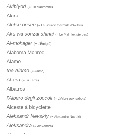
Akibiyori
(= Fin d'automne)
Akira
Akitsu onsen
(= La Source thermale d'Akitsu)
Aku wa sonzai shinai
(= Le Mal n'existe pas)
Al-mohager
(= L'Émigré)
Alabama Monroe
Alamo
the Alamo
(= Alamo)
Al-ard
(= La Terre)
Albatros
l'Albero degli zoccoli
(= L'Arbre aux sabots)
Alceste à bicyclette
Aleksandr Nevskiy
(= Alexandre Nevski)
Aleksandra
(= Alexandra)