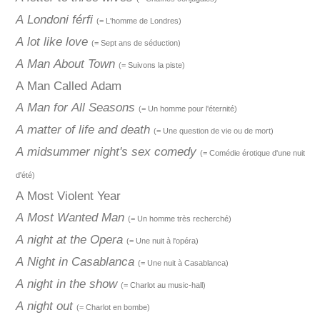
A Londoni férfi
(= L'homme de Londres)
A lot like love
(= Sept ans de séduction)
A Man About Town
(= Suivons la piste)
A Man Called Adam
A Man for All Seasons
(= Un homme pour l'éternité)
A matter of life and death
(= Une question de vie ou de mort)
A midsummer night's sex comedy
(= Comédie érotique d'une nuit
d'été)
A Most Violent Year
A Most Wanted Man
(= Un homme très recherché)
A night at the Opera
(= Une nuit à l'opéra)
A Night in Casablanca
(= Une nuit à Casablanca)
A night in the show
(= Charlot au music-hall)
A night out
(= Charlot en bombe)