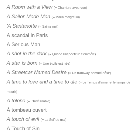
A Room with a View
(= Chambre avec vue)
A Sailor-Made Man
(= Marin malgré lui)
'A Santanotte
(= Sainte nuit)
A scandal in Paris
A Serious Man
A shot in the dark
(= Quand l'inspecteur s'emmêle)
A star is born
(= Une étoile est née)
A Streetcar Named Desire
(= Un tramway nommé désir)
A time to love and a time to die
(= Le Temps d'aimer et le temps de
mourir)
A tolonc
(= L'Indésirable)
À tombeau ouvert
A touch of evil
(= La Soif du mal)
A Touch of Sin