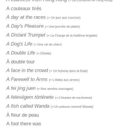
(= La Comtesse de Hong Kong)
A couteaux tirés
A day at the races
(= Un jour aux courses)
A Day's Pleasure
(= Une journée de plaisir)
A Distant Trumpet
(= La Charge de la huitième brigade)
A Dog's Life
(= Une vie de chien)
A Double Life
(= Othello)
À double tour
A face in the crowd
(= Un homme dans la foule)
A Farewell to Arms
(= L'Adieu aux armes)
A fei jing juen
(= Nos années sauvages)
A feleségem története
(= L'histoire de ma femme)
A fish called Wanda
(= Un poisson nommé Wanda)
À fleur de peau
A fool there was