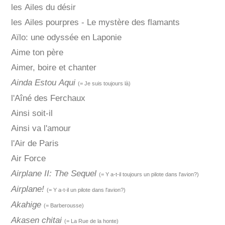
les Ailes du désir
les Ailes pourpres - Le mystère des flamants
Aïlo: une odyssée en Laponie
Aime ton père
Aimer, boire et chanter
Ainda Estou Aqui
(= Je suis toujours là)
l'Aîné des Ferchaux
Ainsi soit-il
Ainsi va l'amour
l'Air de Paris
Air Force
Airplane II: The Sequel
(= Y a-t-il toujours un pilote dans l'avion?)
Airplane!
(= Y a-t-il un pilote dans l'avion?)
Akahige
(= Barberousse)
Akasen chitai
(= La Rue de la honte)