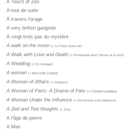
A Touch of Zen
À tout de suite
À travers l'orage
A very british gangster
À vingt-trois pas du mystère
A walk on the moon
(= Le Choix d'une vie)
A Walk with Love and Death
(= Promenade avec l'amour et la mort)
A Wedding
(= Un mariage)
A woman
(= Mam'zelle Charlot)
A Woman of Affairs
(= Intrigues)
A Woman of Paris: A Drama of Fate
(= L'Opinion publique)
A Woman Under the Influence
(= Une femme sous influence)
A Zed and Two Noughts
(= Zoo)
A l'âge de pierre
A Man