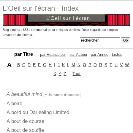
L'Oeil sur l'écran - Index
Blog cinéma : 6381 commentaires et critiques de films. Deux regards de simples
amateurs de cinéma.
par Titre
-
par Réalisateur
-
par Acteur
-
par Année
-
Listes
A
B
C
D
E
F
G
H
I
J
K
L
M
N
O
P
Q
R
S
T
U
V
W
X
Y
Z
-
Tout
A beautiful mind
(= Un homme d'exception)
À boire
À bord du Darjeeling Limited
A bout de course
À bout de souffle