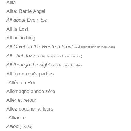
Alila
Alita: Battle Angel
All about Eve
(= Ève)
All Is Lost
All or nothing
All Quiet on the Western Front
(= À l'ouest rien de nouveau)
All That Jazz
(= Que le spectacle commence)
All through the night
(= Échec à la Gestapo)
All tomorrow's parties
l'Allée du Roi
Allemagne année zéro
Aller et retour
Allez coucher ailleurs
l'Alliance
Allied
(= Alliés)