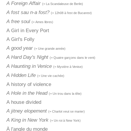
A Foreign Affair
(= La Scandaleuse de Berlin)
A fost sau n-a fost?
(= 12h08 à l'est de Bucarest)
A free soul
(= Ames libres)
A Girl in Every Port
A Girl's Folly
A good year
(= Une grande année)
A Hard Day's Night
(= Quatre garçons dans le vent)
A Haunting in Venice
(= Mystère à Venise)
A Hidden Life
(= Une vie cachée)
A history of violence
A Hole in the Head
(= Un trou dans la tête)
A house divided
A jitney elopement
(= Charlot veut se marier)
A King in New York
(= Un roi à New York)
À l'angle du monde