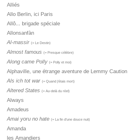
Alliés
Allo Berlin, ici Paris
Allô... brigade spéciale
Allonsanfàn
Al-massir
(= Le Destin)
Almost famous
(= Presque célèbre)
Along came Polly
(= Polly et moi)
Alphaville, une étrange aventure de Lemmy Caution
Als ich tot war
(= Quand j'étais mort)
Altered States
(= Au-delà du réel)
Always
Amadeus
Amai yoru no hate
(= La fin d'une douce nuit)
Amanda
les Amandiers