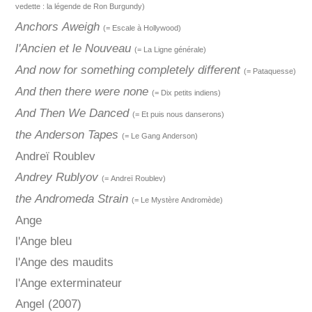
vedette : la légende de Ron Burgundy)
Anchors Aweigh
(= Escale à Hollywood)
l'Ancien et le Nouveau
(= La Ligne générale)
And now for something completely different
(= Pataquesse)
And then there were none
(= Dix petits indiens)
And Then We Danced
(= Et puis nous danserons)
the Anderson Tapes
(= Le Gang Anderson)
Andreï Roublev
Andrey Rublyov
(= Andreï Roublev)
the Andromeda Strain
(= Le Mystère Andromède)
Ange
l'Ange bleu
l'Ange des maudits
l'Ange exterminateur
Angel (2007)