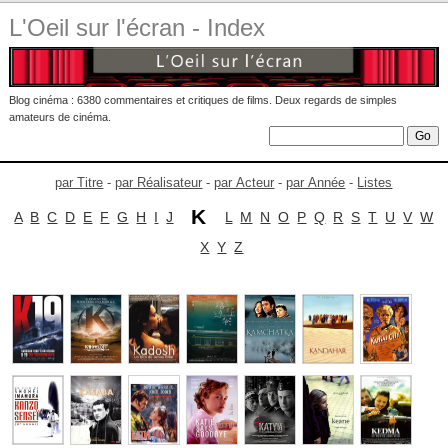
L'Oeil sur l'écran - Index
Blog cinéma : 6380 commentaires et critiques de films. Deux regards de simples
amateurs de cinéma.
par Titre
-
par Réalisateur
-
par Acteur
-
par Année
-
Listes
K
A
B
C
D
E
F
G
H
I
J
L
M
N
O
P
Q
R
S
T
U
V
W
X
Y
Z