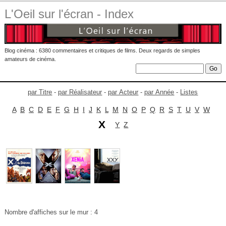
L'Oeil sur l'écran - Index
Blog cinéma : 6380 commentaires et critiques de films. Deux regards de simples
amateurs de cinéma.
par Titre
-
par Réalisateur
-
par Acteur
-
par Année
-
Listes
A
B
C
D
E
F
G
H
I
J
K
L
M
N
O
P
Q
R
S
T
U
V
W
X
Y
Z
Nombre d'affiches sur le mur : 4