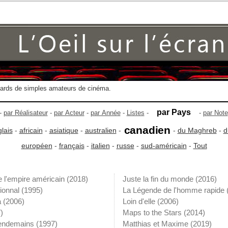
gards de simples amateurs de cinéma.
par Pays
-
par Réalisateur
-
par Acteur
-
par Année
-
Listes
-
-
par Note
canadien
lais
-
africain
-
asiatique
-
australien
-
-
du Maghreb
-
d
européen
-
français
-
italien
-
russe
-
sud-américain
-
Tout
 l'empire américain
(2018)
Juste la fin du monde
(2016)
ionnal
(1995)
La Légende de l'homme rapide
a
(2006)
Loin d'elle
(2006)
)
Maps to the Stars
(2014)
endemains
(1997)
Matthias et Maxime
(2019)