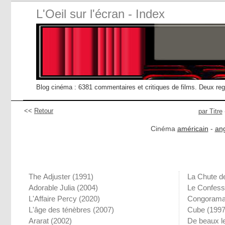
L'Oeil sur l'écran - Index
Blog cinéma : 6381 commentaires et critiques de films. Deux re
<<
Retour
par Titre
Cinéma
américain
-
ang
The Adjuster
(1991)
La Chute de
Adorable Julia
(2004)
Le Confess
L'Affaire Percy
(2020)
Congoram
L'âge des ténèbres
(2007)
Cube
(1997
Ararat
(2002)
De beaux l