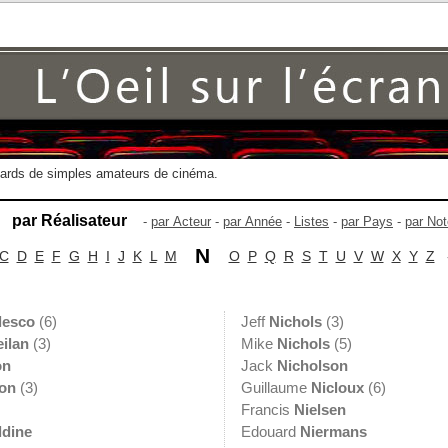
gards de simples amateurs de cinéma.
par Réalisateur
-
par Acteur
-
par Année
-
Listes
-
par Pays
-
par Not
N
C
D
E
F
G
H
I
J
K
L
M
O
P
Q
R
S
T
U
V
W
X
Y
Z
lesco
(6)
Jeff
Nichols
(3)
ilan
(3)
Mike
Nichols
(5)
on
Jack
Nicholson
on
(3)
Guillaume
Nicloux
(6)
Francis
Nielsen
ldine
Edouard
Niermans