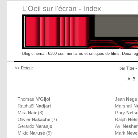
L'Oeil sur l'écran - Index
Blog cinéma : 6380 commentaires et critiques de films. Deux re
<<
Retour
par Titre
-
A
B
Thomas
N'Gijol
Jean
Negu
Raphaël
Nadjari
Marshall
Ne
Mira
Nair
(3)
Gary
Nels
Olivier
Nakache
(7)
Ralph
Nels
Gerardo
Naranjo
Avi
Nesher
Mikio
Naruse
(9)
Mark
Neve