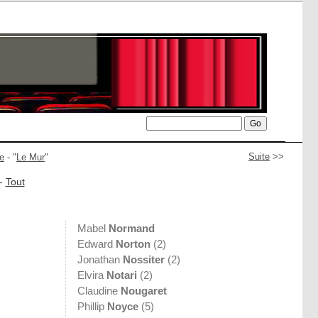
Suite
>>
e
- "
Le Mur
"
-
Tout
Mabel
Normand
Edward
Norton
(2)
Jonathan
Nossiter
(2)
Elvira
Notari
(2)
Claudine
Nougaret
Phillip
Noyce
(5)