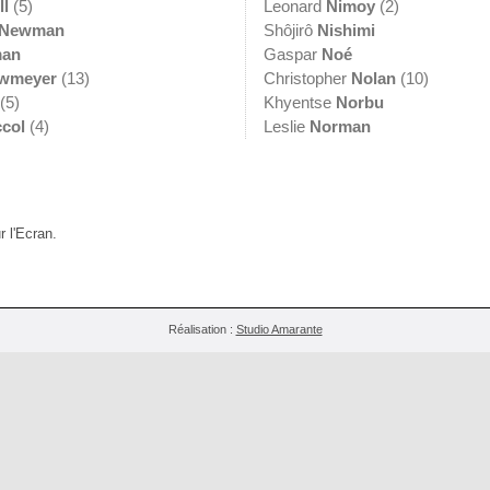
ll
(5)
Leonard
Nimoy
(2)
Newman
Shôjirô
Nishimi
an
Gaspar
Noé
wmeyer
(13)
Christopher
Nolan
(10)
(5)
Khyentse
Norbu
ccol
(4)
Leslie
Norman
r l'Ecran.
Réalisation :
Studio Amarante