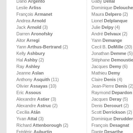
Dario
Argento
Gaby
Dellal
Leslie
Arliss
Dominique
Delouche
François
Armanet
Maura
Delpero
(2)
Andrea
Arnold
Lionel
Delplanque
Jack
Arnold
(3)
Julie
Delpy
(4)
Darren
Aronofsky
André
Delvaux
(2)
Aitor
Arregi
Yann
Demange
Yann
Arthus-Bertrand
(2)
Cecil B.
DeMille
(20)
Kelly
Ashbury
Jonathan
Demme
(5)
Hal
Ashby
(2)
Stéphane
Demoustie
Ray
Ashley
Jacques
Demy
(6)
Jeanne
Aslan
Mathieu
Demy
Anthony
Asquith
(11)
Claire
Denis
(4)
Olivier
Assayas
(10)
Jean-Pierre
Denis
(2
Eric
Assous
Raymond
Depardon
Alexandre
Astier
(3)
Jacques
Deray
(5)
Alexandre
Astruc
(2)
Denis
Dercourt
(2)
Cecilia
Atán
Scott
Derrickson
(2)
Yvan
Attal
(3)
Dominique
Derudder
Richard
Attenborough
(2)
François
Desagnat
Frédéric
Auburtin
Dante
Desarthe