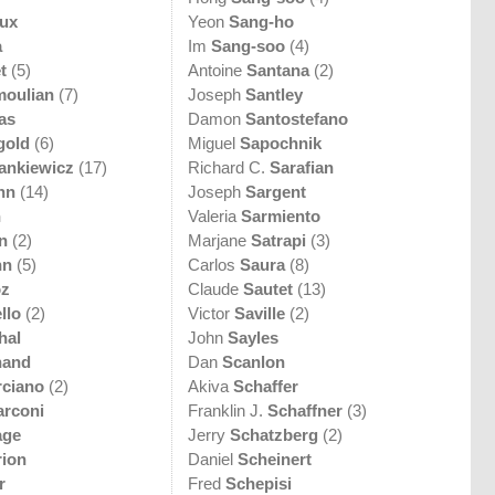
aux
Yeon
Sang-ho
a
Im
Sang-soo
(4)
t
(5)
Antoine
Santana
(2)
oulian
(7)
Joseph
Santley
as
Damon
Santostefano
gold
(6)
Miguel
Sapochnik
ankiewicz
(17)
Richard C.
Sarafian
nn
(14)
Joseph
Sargent
n
Valeria
Sarmiento
n
(2)
Marjane
Satrapi
(3)
nn
(5)
Carlos
Saura
(8)
z
Claude
Sautet
(13)
llo
(2)
Victor
Saville
(2)
hal
John
Sayles
hand
Dan
Scanlon
ciano
(2)
Akiva
Schaffer
rconi
Franklin J.
Schaffner
(3)
age
Jerry
Schatzberg
(2)
ion
Daniel
Scheinert
r
Fred
Schepisi