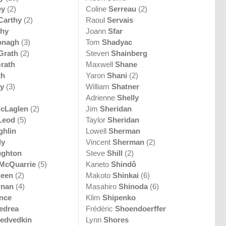
ey
(2)
Coline
Serreau
(2)
Carthy
(2)
Raoul
Servais
thy
Joann
Sfar
onagh
(3)
Tom
Shadyac
Grath
(2)
Steven
Shainberg
rath
Maxwell
Shane
th
Yaron
Shani
(2)
y
(3)
William
Shatner
Adrienne
Shelly
cLaglen
(2)
Jim
Sheridan
Leod
(5)
Taylor
Sheridan
hlin
Lowell
Sherman
ly
Vincent
Sherman
(2)
ghton
Steve
Shill
(2)
McQuarrie
(5)
Kaneto
Shindô
een
(2)
Makoto
Shinkai
(6)
rnan
(4)
Masahiro
Shinoda
(6)
nce
Klim
Shipenko
edrea
Frédéric
Shoendoerffer
edvedkin
Lynn
Shores