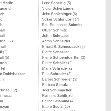
rd
Marlin
Lone
Scherfig
(5)
quand
Victor
Schertzinger
chi
John
Schlesinger
(6)
ac
Volker
Schlöndorff
(7)
sh
Eric-Emmanuel
Schmitt
all
Oliver
Schmitz
all
Julian
Schnabel
shall
(7)
Aaron
Schneider
hall
Ernest B.
Schoedsack
(2)
ll
(2)
Pierre
Schoeller
all
(5)
Pierre
Schoendoerffer
(3)
ston
Pierre
Schöller
(2)
tel
Maria
Schrader
(2)
in Dahlsbakken
Paul
Schrader
(3)
tin
Barbet
Schroeder
(3)
Barbara
Schulz
rtineau
(2)
Joel
Schumacher
tinessi
Reinhold
Schünzel
ny
Céline
Sciamma
(4)
osyan
Ettore
Scola
(15)