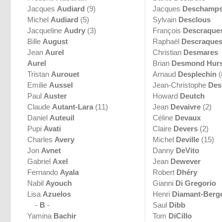
Jacques
Audiard
(9)
Jacques
Deschamp
Michel
Audiard
(5)
Sylvain
Desclous
Jacqueline
Audry
(3)
François
Descraque
Bille
August
Raphaël
Descraque
Jean
Aurel
Christian
Desmares
Aurel
Brian
Desmond Hurs
Tristan
Aurouet
Arnaud
Desplechin
(
Emilie
Aussel
Jean-Christophe
Des
Paul
Auster
Howard
Deutch
Claude
Autant-Lara
(11)
Jean
Devaivre
(2)
Daniel
Auteuil
Céline
Devaux
Pupi
Avati
Claire
Devers
(2)
Charles
Avery
Michel
Deville
(15)
Jon
Avnet
Danny
DeVito
Gabriel
Axel
Jean
Dewever
Fernando
Ayala
Robert
Dhéry
Nabil
Ayouch
Gianni
Di Gregorio
Lisa
Azuelos
Henri
Diamant-Berg
-
B
-
Saul
Dibb
Yamina
Bachir
Tom
DiCillo