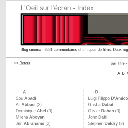
L'Oeil sur l'écran - Index
Blog cinéma : 6381 commentaires et critiques de films. Deux re
<<
Retour
par Titre
-
A
B
-
A
-
-
D
-
Sou
Abadi
Luigi Filippo
D'Amico
Ali
Abbasi
(2)
Grisha
Dabat
Dominique
Abel
(3)
Olivier
Dahan
(3)
Milena
Aboyan
John
Dahl
Jim
Abrahams
(2)
Stephen
Daldry
(3)