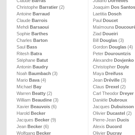
Claude
Barras
Juliano
Dornelles
Christophe
Barratier
(2)
Joaquim
Dos Santo
Antoine
Barraud
Laetitia
Dosch
Claude
Barrois
Paul
Doucet
Mehdi
Barsaoui
Maïmouna
Doucour
Sophie
Barthes
Ziad
Doueiri
Charles
Barton
Bill
Douglas
(3)
Saul
Bass
Gordon
Douglas
(4)
Ritesh
Batra
Peter
Dourountzis
Stéphane
Batut
Alexandre
Dovjenko
Antonin
Baudry
Christopher
Doyle
Noah
Baumbach
(3)
Maya
Dreifuss
Mario
Bava
(4)
Jean
Dréville
(3)
Michael
Bay
Claus
Drexel
(2)
Warren
Beatty
(2)
Carl Theodor
Dreyer
William
Beaudine
(3)
Danièle
Dubroux
Xavier
Beauvois
(6)
Jacques
Dubuisson
Harold
Becker
Olivier
Ducastel
(2)
Jacques
Becker
(9)
Pierre-Jean
Ducis
Jean
Becker
(6)
Alexis
Ducord
Wolfgang
Becker
Olivier
Ducray