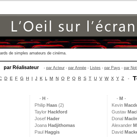
gards de simples amateurs de cinéma.
par Réalisateur
-
par Acteur
-
par Année
-
Listes
-
par Pays
-
par Not
T
C
D
E
F
G
H
I
J
K
L
M
N
O
P
Q
R
S
T
U
V
W
X
Y
Z
-
-
H
-
-
M
-
Philip
Haas
(2)
Kevin
Macd
Taylor
Hackford
Gustav
Mac
Josef
Hader
Donal
MacIn
Joana
Hadjithomas
Alexander
M
Paul
Haggis
David
Mack