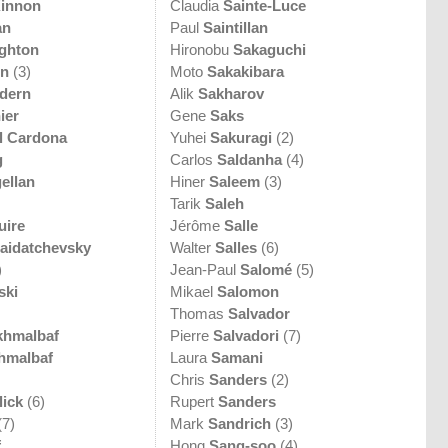
innon
Claudia
Sainte-Luce
an
Paul
Saintillan
ghton
Hironobu
Sakaguchi
en
(3)
Moto
Sakakibara
dern
Alik
Sakharov
ier
Gene
Saks
l Cardona
Yuhei
Sakuragi
(2)
g
Carlos
Saldanha
(4)
ellan
Hiner
Saleem
(3)
Tarik
Saleh
uire
Jérôme
Salle
aidatchevsky
Walter
Salles
(6)
)
Jean-Paul
Salomé
(5)
ski
Mikael
Salomon
Thomas
Salvador
hmalbaf
Pierre
Salvadori
(7)
hmalbaf
Laura
Samani
Chris
Sanders
(2)
lick
(6)
Rupert
Sanders
(7)
Mark
Sandrich
(3)
f
Hong
Sang-soo
(4)