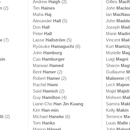
)
Andrew
Haigh
(2)
Gillies
MacK
n
(2)
Tim
Haines
John
Macle
Maha
Haj
Ian
MacNau
Alexander
Hall
(5)
John
Madd
Don
Hall
Joseph
Mad
Peter
Hall
Marie
Madin
e
(7)
Lasse
Hallström
(5)
Vincent
Maë
Ryûsuke
Hamaguchi
(6)
Kurt
Maetzi
John
Hamburg
Murielle
Mag
sin
Cao
Hamburger
Luigi
Magni
Marwan
Hamed
Sharon
Mag
Bent
Hamer
(2)
Guillaume
M
Robert
Hamer
(2)
Maïwenn
(4
Rachid
Hami
Lech
Majew
Saïd
Hamich
(2)
Majid
Majidi
Guy
Hamilton
(4)
Mohsen
Mak
Liane-Cho
Han Jin Kuang
Samira
Mak
Kim
Han-min
Kelly
Makin
li
(2)
Michael
Haneke
(6)
Terrence
Ma
Tom
Hanks
Louis
Malle
Marion
Hänsel
John
Maloo