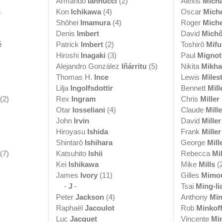
Armando
Iannucci
(2)
Alexis
Micha
s
Kon
Ichikawa
(4)
Oscar
Mich
Shôhei
Imamura
(4)
Roger
Miche
Denis
Imbert
David
Mich
é
Patrick
Imbert
(2)
Toshirô
Mif
Hiroshi
Inagaki
(3)
Paul
Mignot
Alejandro González
Iñárritu
(5)
Nikita
Mikha
Thomas H.
Ince
Lewis
Miles
Lilja
Ingolfsdottir
Bennett
Mill
(2)
Rex
Ingram
Chris
Miller
Otar
Iosseliani
(4)
Claude
Mille
John
Irvin
David
Miller
Hiroyasu
Ishida
Frank
Miller
Shintarô
Ishihara
George
Mill
(7)
Katsuhito
Ishii
Rebecca
Mil
Kei
Ishikawa
Mike
Mills
(
James
Ivory
(11)
Gilles
Mimo
-
J
-
Tsai
Ming-li
Peter
Jackson
(4)
Anthony
Min
Raphaël
Jacoulot
Rob
Minkof
Luc
Jacquet
Vincente
Min