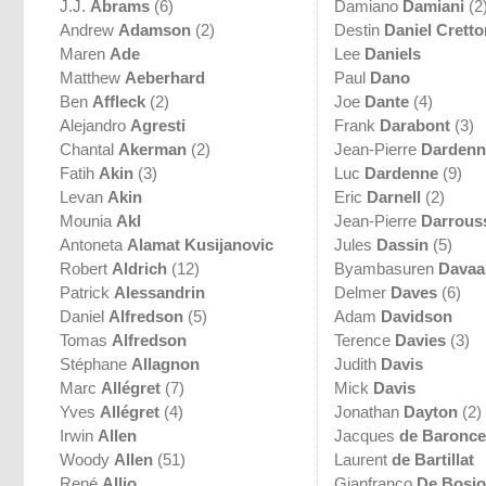
J.J.
Abrams
(6)
Damiano
Damiani
(2
Andrew
Adamson
(2)
Destin
Daniel Cretto
Maren
Ade
Lee
Daniels
Matthew
Aeberhard
Paul
Dano
Ben
Affleck
(2)
Joe
Dante
(4)
Alejandro
Agresti
Frank
Darabont
(3)
Chantal
Akerman
(2)
Jean-Pierre
Dardenn
Fatih
Akin
(3)
Luc
Dardenne
(9)
Levan
Akin
Eric
Darnell
(2)
Mounia
Akl
Jean-Pierre
Darrous
Antoneta
Alamat Kusijanovic
Jules
Dassin
(5)
Robert
Aldrich
(12)
Byambasuren
Davaa
Patrick
Alessandrin
Delmer
Daves
(6)
Daniel
Alfredson
(5)
Adam
Davidson
Tomas
Alfredson
Terence
Davies
(3)
Stéphane
Allagnon
Judith
Davis
Marc
Allégret
(7)
Mick
Davis
Yves
Allégret
(4)
Jonathan
Dayton
(2)
Irwin
Allen
Jacques
de Baroncel
Woody
Allen
(51)
Laurent
de Bartillat
René
Allio
Gianfranco
De Bosio