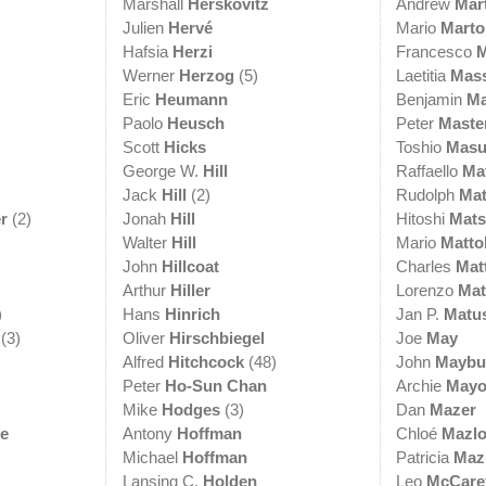
Marshall
Herskovitz
Andrew
Mar
Julien
Hervé
Mario
Marto
Hafsia
Herzi
Francesco
M
Werner
Herzog
(5)
Laetitia
Mas
Eric
Heumann
Benjamin
Ma
Paolo
Heusch
Peter
Maste
Scott
Hicks
Toshio
Mas
George W.
Hill
Raffaello
Ma
Jack
Hill
(2)
Rudolph
Ma
r
(2)
Jonah
Hill
Hitoshi
Mat
Walter
Hill
Mario
Mattol
John
Hillcoat
Charles
Mat
Arthur
Hiller
Lorenzo
Mat
)
Hans
Hinrich
Jan P.
Matu
(3)
Oliver
Hirschbiegel
Joe
May
Alfred
Hitchcock
(48)
John
Maybu
Peter
Ho-Sun Chan
Archie
May
Mike
Hodges
(3)
Dan
Mazer
e
Antony
Hoffman
Chloé
Mazl
Michael
Hoffman
Patricia
Maz
Lansing C.
Holden
Leo
McCare