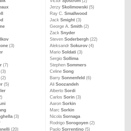
lik
Victor
Sjöström
(2)
eaux
Jerzy
Skolimowski
(5)
ll
Ray C.
Smallwood
ôd
Jack
Smight
(3)
une
George A.
Smith
(2)
Zack
Snyder
lkov
Steven
Soderbergh
(22)
tone
(3)
Aleksandr
Sokurov
(4)
er
Mario
Soldati
(3)
Sergio
Sollima
r
(7)
Stephen
Sommers
(3)
Celine
Song
(2)
Barry
Sonnenfeld
(6)
er
(5)
Ali
Soozandeh
ler
Alberto
Sordi
2)
Carlos
Sorin
(3)
uni
Aaron
Sorkin
ang
Marc
Sorkin
ghella
(3)
Nicola
Sornaga
f
Rodrigo
Sorogoyen
(2)
nelli
(20)
Paolo
Sorrentino
(5)