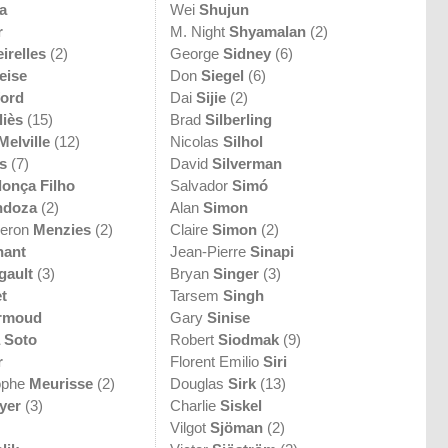
a
Wei
Shujun
r
M. Night
Shyamalan
(2)
irelles
(2)
George
Sidney
(6)
eise
Don
Siegel
(6)
ford
Dai
Sijie
(2)
liès
(15)
Brad
Silberling
Melville
(12)
Nicolas
Silhol
s
(7)
David
Silverman
onça Filho
Salvador
Simó
ndoza
(2)
Alan
Simon
meron
Menzies
(2)
Claire
Simon
(2)
hant
Jean-Pierre
Sinapi
gault
(3)
Bryan
Singer
(3)
et
Tarsem
Singh
rmoud
Gary
Sinise
 Soto
Robert
Siodmak
(9)
r
Florent Emilio
Siri
ophe
Meurisse
(2)
Douglas
Sirk
(13)
yer
(3)
Charlie
Siskel
Vilgot
Sjöman
(2)