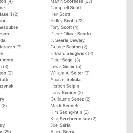
ton
(4)
Martin
Scorsese
(23)
ne
Campbell
Scott
aselli
(2)
Ken
Scott
son
Ridley
Scott
(22)
ssoubre
Tony
Scott
(4)
rson
Pierre-Olivier
Scotto
uda
J.
Searle Dawley
tarazzo
(3)
George
Seaton
(2)
té
Edward
Sedgwick
(2)
sumoto
Peter
Segal
(3)
i
(3)
Lewis
Seiler
(6)
ton
(2)
William A.
Seiter
(3)
totti
Andrzej
Sekula
szynski
Herbert
Selpin
Larry
Semon
(2)
ry
Guillaume
Senez
(2)
o
(8)
Mack
Sennett
Kim
Seong-hun
(2)
o
Kirill
Serebrennikov
(2)
uy
Joël
Séria
y
(25)
Albert
Serra