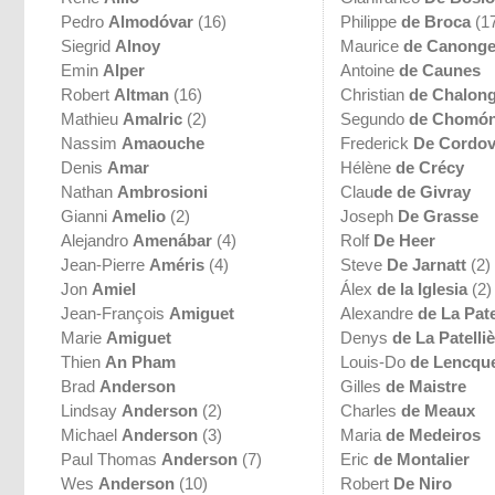
Pedro
Almodóvar
(16)
Philippe
de Broca
(1
Siegrid
Alnoy
Maurice
de Canong
Emin
Alper
Antoine
de Caunes
Robert
Altman
(16)
Christian
de Chalon
Mathieu
Amalric
(2)
Segundo
de Chomó
Nassim
Amaouche
Frederick
De Cordo
Denis
Amar
Hélène
de Crécy
Nathan
Ambrosioni
Clau
de de Givray
Gianni
Amelio
(2)
Joseph
De Grasse
Alejandro
Amenábar
(4)
Rolf
De Heer
Jean-Pierre
Améris
(4)
Steve
De Jarnatt
(2)
Jon
Amiel
Álex
de la Iglesia
(2)
Jean-François
Amiguet
Alexandre
de La Pate
Marie
Amiguet
Denys
de La Patelli
Thien
An Pham
Louis-Do
de Lencqu
Brad
Anderson
Gilles
de Maistre
Lindsay
Anderson
(2)
Charles
de Meaux
Michael
Anderson
(3)
Maria
de Medeiros
Paul Thomas
Anderson
(7)
Eric
de Montalier
Wes
Anderson
(10)
Robert
De Niro