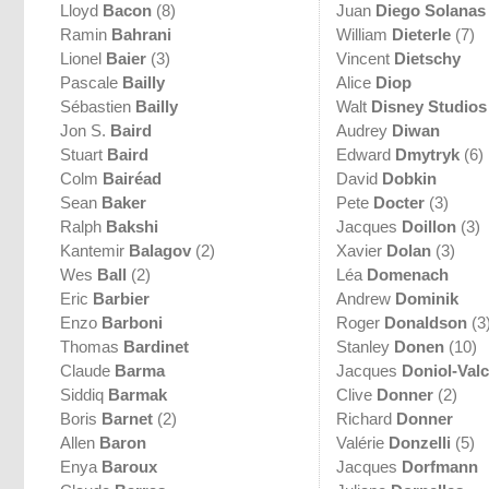
Lloyd
Bacon
(8)
Juan
Diego Solanas
Ramin
Bahrani
William
Dieterle
(7)
Lionel
Baier
(3)
Vincent
Dietschy
Pascale
Bailly
Alice
Diop
Sébastien
Bailly
Walt
Disney Studios
Jon S.
Baird
Audrey
Diwan
Stuart
Baird
Edward
Dmytryk
(6)
Colm
Bairéad
David
Dobkin
Sean
Baker
Pete
Docter
(3)
Ralph
Bakshi
Jacques
Doillon
(3)
Kantemir
Balagov
(2)
Xavier
Dolan
(3)
Wes
Ball
(2)
Léa
Domenach
Eric
Barbier
Andrew
Dominik
Enzo
Barboni
Roger
Donaldson
(3
Thomas
Bardinet
Stanley
Donen
(10)
Claude
Barma
Jacques
Doniol-Val
Siddiq
Barmak
Clive
Donner
(2)
Boris
Barnet
(2)
Richard
Donner
Allen
Baron
Valérie
Donzelli
(5)
Enya
Baroux
Jacques
Dorfmann