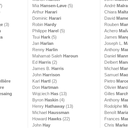
7)
Mia
Hansen-Løve
(5)
André
Malr
e
Arthur
Harari
Chiara
Malt
Dominic
Harari
David
Mame
ge
(3)
Robin
Hardy
Rouben
Mam
n
Philippe
Harel
(5)
Achero
Mañ
va
Tsui
Hark
(5)
James
Man
Jan
Harlan
Joseph L.
M
Renny
Harlin
Anthony
Ma
Mahamat-Saleh
Haroun
Daniel
Man
Ed
Harris
(2)
Delbert
Man
James B.
Harris
Michael
Ma
John
Harrison
Samuel
Mao
llière
Karl
Hartl
(2)
Pietro
Marce
ère
Don
Hartman
Olivier
Marc
esaing
Wojciech
Has
(13)
Gilles
Marc
Byron
Haskin
(4)
Anthony
Mar
Henry
Hathaway
(13)
Rodolphe
Ma
Michael
Haussman
Benoît
Mari
Howard
Hawks
(22)
Frances
Mar
John
Hay
Chris
Marke