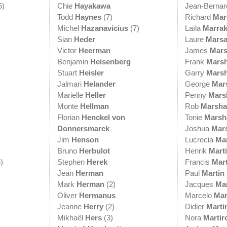
5)
Chie
Hayakawa
Jean-Berna
Todd
Haynes
(7)
Richard
Mar
Michel
Hazanavicius
(7)
Laïla
Marrak
Sian
Heder
Laure
Mars
Victor
Heerman
James
Mar
Benjamin
Heisenberg
Frank
Marsh
Stuart
Heisler
Garry
Marsh
Jalmari
Helander
George
Mar
Marielle
Heller
Penny
Mars
Monte
Hellman
Rob
Marsha
Florian
Henckel von
Tonie
Marsh
Donnersmarck
Joshua
Mar
Jim
Henson
Lucrecia
Mar
Bruno
Herbulot
Henrik
Mart
)
Stephen
Herek
Francis
Mar
Jean
Herman
Paul
Martin
Mark
Herman
(2)
Jacques
Ma
Oliver
Hermanus
Marcelo
Mar
Jeanne
Herry
(2)
Didier
Marti
Mikhaël
Hers
(3)
Nora
Martir