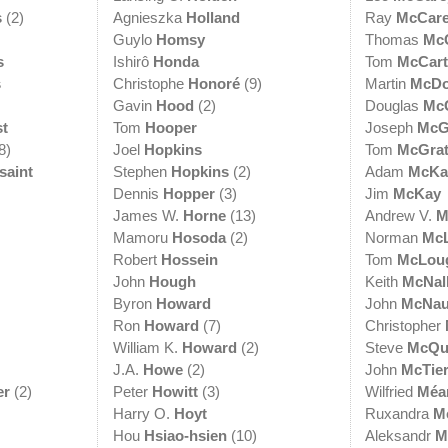
s
(2)
Agnieszka
Holland
Ray
McCar
Guylo
Homsy
Thomas
Mc
s
Ishirô
Honda
Tom
McCar
s
Christophe
Honoré
(9)
Martin
McD
Gavin
Hood
(2)
Douglas
Mc
t
Tom
Hooper
Joseph
McG
8)
Joel
Hopkins
Tom
McGra
saint
Stephen
Hopkins
(2)
Adam
McKa
Dennis
Hopper
(3)
Jim
McKay
James W.
Horne
(13)
Andrew V.
M
Mamoru
Hosoda
(2)
Norman
Mc
Robert
Hossein
Tom
McLoug
John
Hough
Keith
McNal
Byron
Howard
John
McNau
Ron
Howard
(7)
Christopher
William K.
Howard
(2)
Steve
McQu
J.A.
Howe
(2)
John
McTie
er
(2)
Peter
Howitt
(3)
Wilfried
Méa
Harry O.
Hoyt
Ruxandra
M
Hou
Hsiao-hsien
(10)
Aleksandr
M