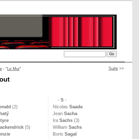
Suite
>>
e
- "
Le Mur
"
out
-
S
-
onald
(2)
Nicolas
Saada
hatý
Jean
Sacha
tyre
Ira
Sachs
(3)
ackendrick
(5)
William
Sachs
enzie
Boris
Sagal