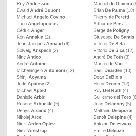
Roy
Andersson
Manoel
de Oliveira
(
Ewald
André Dupont
Brian
De Palma
(18)
Michael
Angelo Covino
Thierry
de Peretti
Theo
Angelopoulos
Arthur
de Pins
Cédric
Anger
Serge
de Poligny
Ken
Annakin
(2)
Giuseppe
De Santis
Jean-Jacques
Annaud
(6)
Vittorio
De Seta
Sólveig
Anspach
(2)
Vittorio
De Sica
(12)
Nine
Antico
André
De Toth
(3)
André
Antoine
Marina
de Van
Michelangelo
Antonioni
(12)
Basil
Dearden
(10)
Shinji
Aoyama
Dean
DeBlois
Judd
Apatow
(2)
Henri
Decoin
(12)
Michael
Apted
Roy
Del Ruth
(4)
Danielle
Arbid
Guillermo
del Toro
(6
Roscoe
Arbuckle
(9)
Jean
Delannoy
(5)
Denys
Arcand
(4)
Matthieu
Delaporte
Nikolaj
Arcel
Benoît
Delépine
(4)
Niels
Arden Oplev
Antoine
Delesvaux
Niels
Arestrup
Emilie
Deleuze