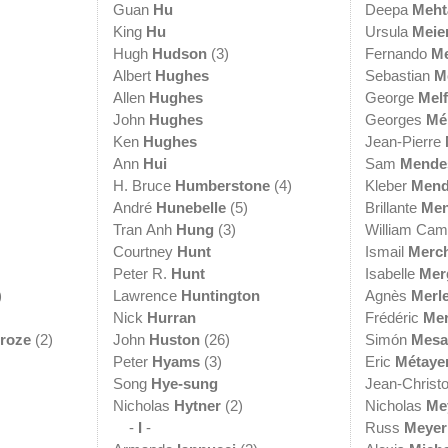
Guan
Hu
Deepa
Meht
King
Hu
Ursula
Meie
Hugh
Hudson
(3)
Fernando
Me
Albert
Hughes
Sebastian
M
Allen
Hughes
George
Mel
John
Hughes
Georges
Mé
Ken
Hughes
Jean-Pierre
Ann
Hui
Sam
Mende
H. Bruce
Humberstone
(4)
Kleber
Mend
André
Hunebelle
(5)
Brillante
Me
Tran Anh
Hung
(3)
William Ca
Courtney
Hunt
Ismail
Merc
Peter R.
Hunt
Isabelle
Mer
)
Lawrence
Huntington
Agnès
Merl
Nick
Hurran
Frédéric
Me
croze
(2)
John
Huston
(26)
Simón
Mesa
Peter
Hyams
(3)
Eric
Métaye
Song
Hye-sung
Jean-Christ
Nicholas
Hytner
(2)
Nicholas
Me
-
I
-
Russ
Meyer