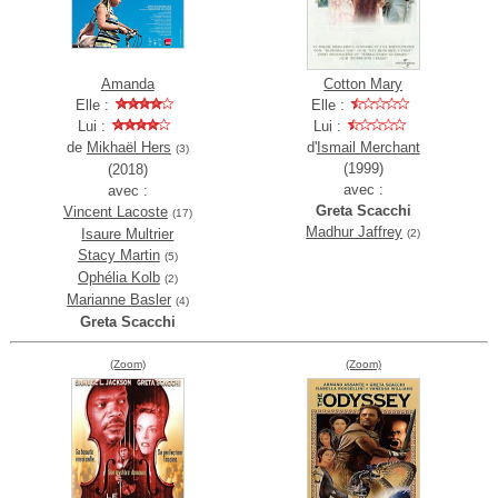
Amanda
Cotton Mary
Elle :
Elle :
Lui :
Lui :
de
Mikhaël Hers
d'
Ismail Merchant
(3)
(1999)
(2018)
avec :
avec :
Greta Scacchi
Vincent Lacoste
(17)
Madhur Jaffrey
Isaure Multrier
(2)
Stacy Martin
(5)
Ophélia Kolb
(2)
Marianne Basler
(4)
Greta Scacchi
(Zoom)
(Zoom)