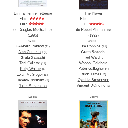
Emma, l'entremetteuse
The Player
Elle :
Elle :
Lui :
Lui :
de
Douglas McGrath
de
Robert Altman
(2)
(16)
(1996)
(1992)
avec :
avec :
Gwyneth Paltrow
Tim Robbins
(11)
(14)
Alan Cumming
Greta Scacchi
(2)
Fred Ward
Greta Scacchi
(6)
Toni Collette
Whoopi Goldberg
(11)
Peter Gallagher
Polly Walker
(4)
(4)
Brion James
Ewan McGregor
(5)
(14)
Cynthia Stevenson
Jeremy Northam
(2)
Vincent D'Onofrio
Juliet Stevenson
(5)
(Zoom)
(Zoom)