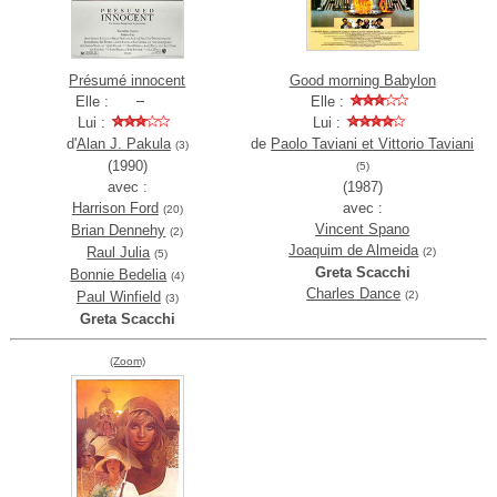
Présumé innocent
Good morning Babylon
Elle :
Elle :
Lui :
Lui :
d'
Alan J. Pakula
de
Paolo Taviani et Vittorio Taviani
(3)
(1990)
(5)
avec :
(1987)
Harrison Ford
avec :
(20)
Vincent Spano
Brian Dennehy
(2)
Joaquim de Almeida
Raul Julia
(2)
(5)
Greta Scacchi
Bonnie Bedelia
(4)
Charles Dance
Paul Winfield
(2)
(3)
Greta Scacchi
(Zoom)