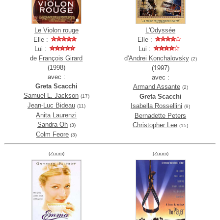
Le Violon rouge
L'Odyssée
Elle :
Elle :
Lui :
Lui :
de
François Girard
d'
Andrei Konchalovsky
(2)
(1998)
(1997)
avec :
avec :
Greta Scacchi
Armand Assante
(2)
Samuel L. Jackson
Greta Scacchi
(17)
Jean-Luc Bideau
Isabella Rossellini
(11)
(9)
Anita Laurenzi
Bernadette Peters
Sandra Oh
Christopher Lee
(3)
(15)
Colm Feore
(3)
(Zoom)
(Zoom)