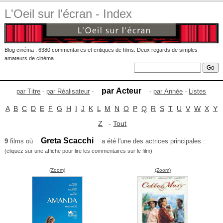
L'Oeil sur l'écran - Index
Blog cinéma : 6380 commentaires et critiques de films. Deux regards de simples
amateurs de cinéma.
par Acteur
par Titre
-
par Réalisateur
-
-
par Année
-
Listes
A
B
C
D
E
F
G
H
I
J
K
L
M
N
O
P
Q
R
S
T
U
V
W
X
Y
Z
-
Tout
Greta Scacchi
9
films où
a été l'une des actrices principales :
(cliquez sur une affiche pour lire les commentaires sur le film)
(Zoom)
(Zoom)