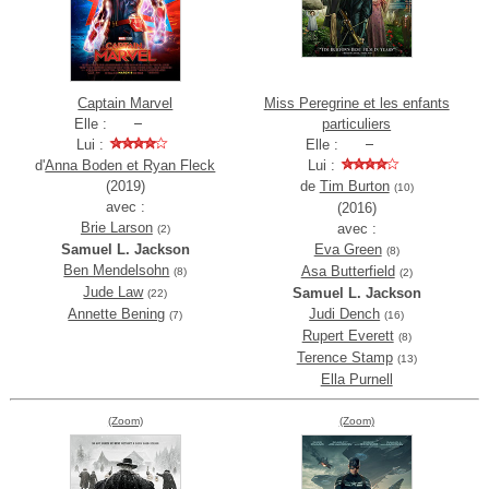
Captain Marvel
Miss Peregrine et les enfants
Elle :
particuliers
Lui :
Elle :
d'
Anna Boden et Ryan Fleck
Lui :
(2019)
de
Tim Burton
(10)
avec :
(2016)
Brie Larson
avec :
(2)
Samuel L. Jackson
Eva Green
(8)
Ben Mendelsohn
Asa Butterfield
(8)
(2)
Jude Law
Samuel L. Jackson
(22)
Annette Bening
Judi Dench
(7)
(16)
Rupert Everett
(8)
Terence Stamp
(13)
Ella Purnell
(Zoom)
(Zoom)