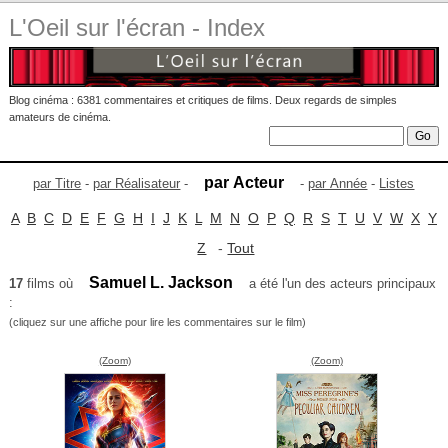
L'Oeil sur l'écran - Index
Blog cinéma : 6381 commentaires et critiques de films. Deux regards de simples
amateurs de cinéma.
par Acteur
par Titre
-
par Réalisateur
-
-
par Année
-
Listes
A
B
C
D
E
F
G
H
I
J
K
L
M
N
O
P
Q
R
S
T
U
V
W
X
Y
Z
-
Tout
Samuel L. Jackson
17
films où
a été l'un des acteurs principaux
:
(cliquez sur une affiche pour lire les commentaires sur le film)
(Zoom)
(Zoom)