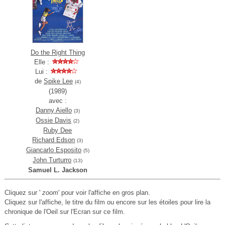
Do the Right Thing
Elle :
Lui :
de
Spike Lee
(4)
(1989)
avec :
Danny Aiello
(3)
Ossie Davis
(2)
Ruby Dee
Richard Edson
(3)
Giancarlo Esposito
(5)
John Turturro
(13)
Samuel L. Jackson
Cliquez sur '
zoom
' pour voir l'affiche en gros plan.
Cliquez sur l'affiche, le titre du film ou encore sur les étoiles pour lire la
chronique de l'Oeil sur l'Ecran sur ce film.