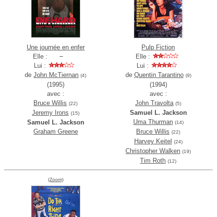
Une journée en enfer
Pulp Fiction
Elle :
Elle :
Lui :
Lui :
de
John McTiernan
de
Quentin Tarantino
(4)
(9)
(1995)
(1994)
avec :
avec :
Bruce Willis
John Travolta
(22)
(5)
Jeremy Irons
Samuel L. Jackson
(15)
Uma Thurman
Samuel L. Jackson
(14)
Graham Greene
Bruce Willis
(22)
Harvey Keitel
(24)
Christopher Walken
(19)
Tim Roth
(12)
(Zoom)