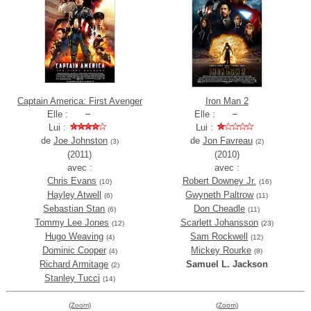
Captain America: First Avenger
Iron Man 2
Elle :
Elle :
Lui :
Lui :
de
Joe Johnston
de
Jon Favreau
(3)
(2)
(2011)
(2010)
avec :
avec :
Chris Evans
Robert Downey Jr.
(10)
(16)
Hayley Atwell
Gwyneth Paltrow
(6)
(11)
Sebastian Stan
Don Cheadle
(6)
(11)
Tommy Lee Jones
Scarlett Johansson
(12)
(23)
Hugo Weaving
Sam Rockwell
(4)
(12)
Dominic Cooper
Mickey Rourke
(4)
(8)
Richard Armitage
Samuel L. Jackson
(2)
Stanley Tucci
(14)
(Zoom)
(Zoom)