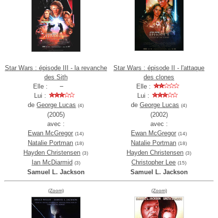
Star Wars : épisode III - la revanche
Star Wars : épisode II - l'attaque
des Sith
des clones
Elle :
Elle :
Lui :
Lui :
de
George Lucas
de
George Lucas
(4)
(4)
(2005)
(2002)
avec :
avec :
Ewan McGregor
Ewan McGregor
(14)
(14)
Natalie Portman
Natalie Portman
(18)
(18)
Hayden Christensen
Hayden Christensen
(3)
(3)
Ian McDiarmid
Christopher Lee
(3)
(15)
Samuel L. Jackson
Samuel L. Jackson
(Zoom)
(Zoom)