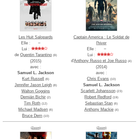
Les Huit Salopards
Captain America : Le Soldat de
Elle :
l'hiver
Lui :
Elle :
de
Quentin Tarantino
Lui :
(9)
d'
Anthony Russo et Joe Russo
(2015)
(4)
avec :
(2014)
Samuel L. Jackson
avec :
Kurt Russell
Chris Evans
(6)
(10)
Jennifer Jason Leigh
Samuel L. Jackson
(8)
Scarlett Johansson
Walton Goggins
(23)
Demián Bichir
Robert Redford
(2)
(19)
Tim Roth
Sebastian Stan
(12)
(6)
Michael Madsen
Anthony Mackie
(6)
(4)
Bruce Dern
(10)
(Zoom)
(Zoom)