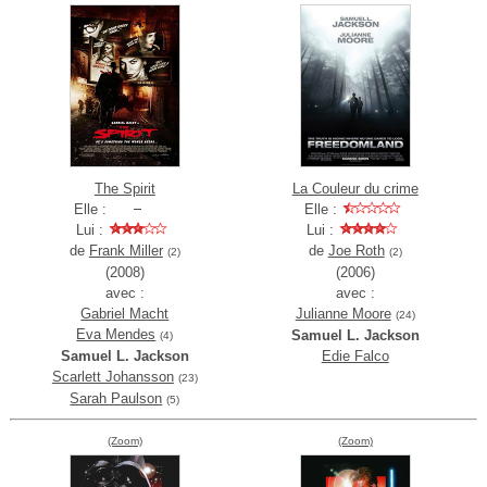
The Spirit
La Couleur du crime
Elle :
Elle :
Lui :
Lui :
de
Frank Miller
de
Joe Roth
(2)
(2)
(2008)
(2006)
avec :
avec :
Gabriel Macht
Julianne Moore
(24)
Eva Mendes
Samuel L. Jackson
(4)
Samuel L. Jackson
Edie Falco
Scarlett Johansson
(23)
Sarah Paulson
(5)
(Zoom)
(Zoom)