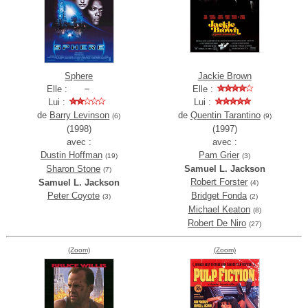
Sphere
Jackie Brown
Elle :
Elle :
Lui :
Lui :
de
Barry Levinson
de
Quentin Tarantino
(6)
(9)
(1998)
(1997)
avec :
avec :
Dustin Hoffman
Pam Grier
(19)
(3)
Sharon Stone
Samuel L. Jackson
(7)
Robert Forster
Samuel L. Jackson
(4)
Peter Coyote
Bridget Fonda
(3)
(2)
Michael Keaton
(8)
Robert De Niro
(27)
(Zoom)
(Zoom)