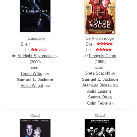
Incassable
Le Violon rouge
Elle :
Elle :
Lui :
Lui :
de
M. Night Shyamalan
de
François Girard
(2)
(1998)
(2000)
avec :
avec :
Greta Scacchi
Bruce Willis
(9)
(22)
Samuel L. Jackson
Samuel L. Jackson
Jean-Luc Bideau
Robin Wright
(11)
(14)
Anita Laurenzi
Sandra Oh
(3)
Colm Feore
(3)
(Zoom)
(Zoom)