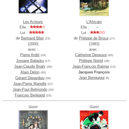
Les Acteurs
L'Africain
Elle :
Elle :
Lui :
Lui :
de
Bertrand Blier
de
Philippe de Broca
(15)
(17)
(2000)
(1983)
avec :
avec :
Pierre Arditi
Catherine Deneuve
(19)
(65)
Josiane Balasko
Philippe Noiret
(17)
(39)
Jean-Claude Brialy
Jean-François Balmer
(28)
(13)
Alain Delon
Jacques François
(30)
Jean Benguigui
Gérard Depardieu
(6)
(58)
Jean-Pierre Marielle
(27)
Jean-Paul Belmondo
(29)
François Berléand
(23)
(Zoom)
(Zoom)