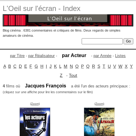
L'Oeil sur l'écran - Index
Blog cinéma : 6381 commentaires et critiques de films. Deux regards de simples
amateurs de cinéma.
par Acteur
par Titre
-
par Réalisateur
-
-
par Année
-
Listes
A
B
C
D
E
F
G
H
I
J
K
L
M
N
O
P
Q
R
S
T
U
V
W
X
Y
Z
-
Tout
Jacques François
4
films où
a été l'un des acteurs principaux :
(cliquez sur une affiche pour lire les commentaires sur le film)
(Zoom)
(Zoom)