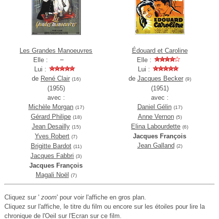
Les Grandes Manoeuvres
Édouard et Caroline
Elle :
Elle :
Lui :
Lui :
de
René Clair
de
Jacques Becker
(16)
(9)
(1955)
(1951)
avec :
avec :
Michèle Morgan
Daniel Gélin
(17)
(17)
Gérard Philipe
Anne Vernon
(18)
(5)
Jean Desailly
Elina Labourdette
(15)
(6)
Yves Robert
Jacques François
(7)
Jean Galland
Brigitte Bardot
(2)
(11)
Jacques Fabbri
(3)
Jacques François
Magali Noël
(7)
Cliquez sur '
zoom
' pour voir l'affiche en gros plan.
Cliquez sur l'affiche, le titre du film ou encore sur les étoiles pour lire la
chronique de l'Oeil sur l'Ecran sur ce film.