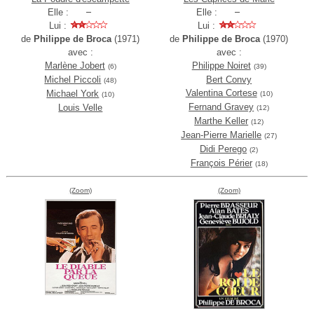
Elle :
Elle :
Lui :
Lui :
de
Philippe de Broca
(1971)
de
Philippe de Broca
(1970)
avec :
avec :
Marlène Jobert
Philippe Noiret
(6)
(39)
Michel Piccoli
Bert Convy
(48)
Valentina Cortese
Michael York
(10)
(10)
Fernand Gravey
Louis Velle
(12)
Marthe Keller
(12)
Jean-Pierre Marielle
(27)
Didi Perego
(2)
François Périer
(18)
(Zoom)
(Zoom)