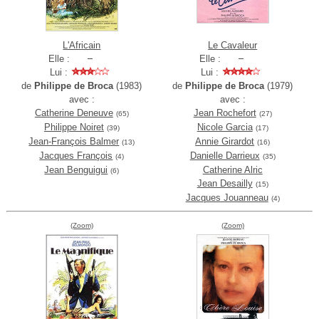
L'Africain
Le Cavaleur
Elle :
Elle :
Lui :
Lui :
de
Philippe de Broca
(1983)
de
Philippe de Broca
(1979)
avec :
avec :
Catherine Deneuve
Jean Rochefort
(65)
(27)
Philippe Noiret
Nicole Garcia
(39)
(17)
Jean-François Balmer
Annie Girardot
(13)
(16)
Jacques François
Danielle Darrieux
(4)
(35)
Jean Benguigui
Catherine Alric
(6)
Jean Desailly
(15)
Jacques Jouanneau
(4)
(Zoom)
(Zoom)