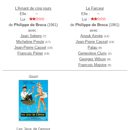
L'Amant de cinq jours
Le Farceur
Elle :
Elle :
Lui :
Lui :
de
Philippe de Broca
(1961)
de
Philippe de Broca
(1961)
avec :
avec :
Jean Seberg
Anouk Aimée
(7)
(14)
Micheline Presle
Jean-Pierre Cassel
(17)
(19)
Jean-Pierre Cassel
Palau
(19)
(6)
François Périer
Geneviève Cluny
(18)
(2)
Georges Wilson
(9)
François Maistre
(5)
(Zoom)
Les Jeux de l'amour