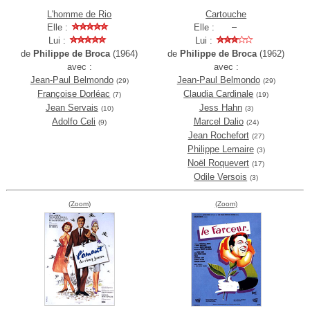
L'homme de Rio
Cartouche
Elle :
Elle :
Lui :
Lui :
de
Philippe de Broca
(1964)
de
Philippe de Broca
(1962)
avec :
avec :
Jean-Paul Belmondo
Jean-Paul Belmondo
(29)
(29)
Françoise Dorléac
Claudia Cardinale
(7)
(19)
Jean Servais
Jess Hahn
(10)
(3)
Adolfo Celi
Marcel Dalio
(9)
(24)
Jean Rochefort
(27)
Philippe Lemaire
(3)
Noël Roquevert
(17)
Odile Versois
(3)
(Zoom)
(Zoom)