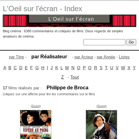
L'Oeil sur l'écran - Index
Blog cinéma : 6380 commentaires et critiques de films. Deux regards de simples
amateurs de cinéma.
par Réalisateur
par Titre
-
-
par Acteur
-
par Année
-
Listes
A
B
C
D
E
F
G
H
I
J
K
L
M
N
O
P
Q
R
S
T
U
V
W
X
Y
Z
-
Tout
Philippe de Broca
17
films réalisés par :
(cliquez sur une affiche pour lire les commentaires sur le film)
(Zoom)
(Zoom)