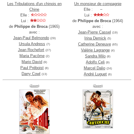
Les Tribulations d'un chinois en
Un monsieur de compagnie
Chine
Elle :
Elle :
Lui :
Lui :
de
Philippe de Broca
(1964)
de
Philippe de Broca
(1965)
avec :
avec :
Jean-Pierre Cassel
(19)
Jean-Paul Belmondo
Irina Demick
(29)
(5)
Ursula Andress
Catherine Deneuve
(7)
(65)
Jean Rochefort
Valérie Lagrange
(27)
(4)
Maria Pacôme
Sandra Milo
(2)
(8)
Mario David
Adolfo Celi
(9)
(9)
Paul Préboist
Marcel Dalio
(8)
(24)
Darry Cowl
André Luguet
(13)
(6)
(Zoom)
(Zoom)