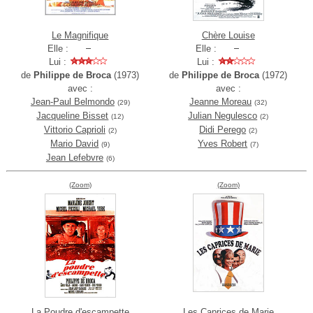
Le Magnifique
Chère Louise
Elle :
Elle :
Lui :
Lui :
de
Philippe de Broca
(1973)
de
Philippe de Broca
(1972)
avec :
avec :
Jean-Paul Belmondo
Jeanne Moreau
(29)
(32)
Jacqueline Bisset
Julian Negulesco
(12)
(2)
Vittorio Caprioli
Didi Perego
(2)
(2)
Mario David
Yves Robert
(9)
(7)
Jean Lefebvre
(6)
(Zoom)
(Zoom)
La Poudre d'escampette
Les Caprices de Marie