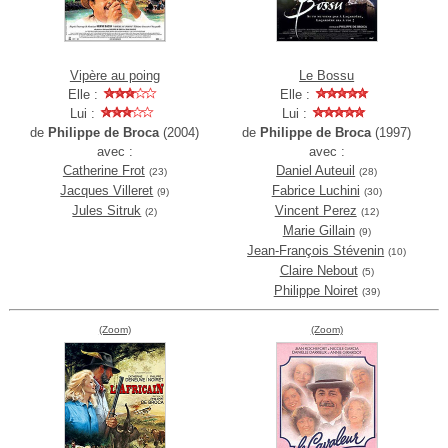
Vipère au poing
Le Bossu
Elle :
Elle :
Lui :
Lui :
de
Philippe de Broca
(2004)
de
Philippe de Broca
(1997)
avec :
avec :
Catherine Frot
Daniel Auteuil
(23)
(28)
Jacques Villeret
Fabrice Luchini
(9)
(30)
Jules Sitruk
Vincent Perez
(2)
(12)
Marie Gillain
(9)
Jean-François Stévenin
(10)
Claire Nebout
(5)
Philippe Noiret
(39)
(Zoom)
(Zoom)