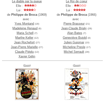
Le diable par la queue
Le Roi de coeur
Elle :
Elle :
Lui :
Lui :
de
Philippe de Broca
(1969)
de
Philippe de Broca
(1966)
avec :
avec :
Yves Montand
Pierre Brasseur
(18)
(21)
Madeleine Renaud
Jean-Claude Brialy
(6)
(28)
Maria Schell
Alan Bates
(7)
(7)
Marthe Keller
Geneviève Bujold
(12)
(4)
Jean Rochefort
Julien Guiomar
(27)
(10)
Jean-Pierre Marielle
Micheline Presle
(27)
(17)
Claude Piéplu
Michel Serrault
(12)
(28)
Xavier Gélin
(Zoom)
(Zoom)