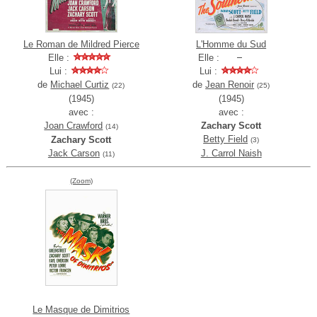
Le Roman de Mildred Pierce
L'Homme du Sud
Elle :
Elle :
Lui :
Lui :
de
Michael Curtiz
de
Jean Renoir
(22)
(25)
(1945)
(1945)
avec :
avec :
Joan Crawford
Zachary Scott
(14)
Betty Field
Zachary Scott
(3)
Jack Carson
J. Carrol Naish
(11)
(Zoom)
Le Masque de Dimitrios