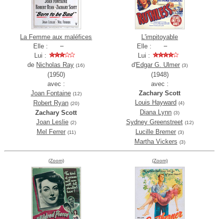
La Femme aux maléfices
L'impitoyable
Elle :
Elle :
Lui :
Lui :
de
Nicholas Ray
d'
Edgar G. Ulmer
(16)
(3)
(1950)
(1948)
avec :
avec :
Joan Fontaine
Zachary Scott
(12)
Louis Hayward
Robert Ryan
(4)
(20)
Diana Lynn
Zachary Scott
(3)
Joan Leslie
Sydney Greenstreet
(2)
(12)
Mel Ferrer
Lucille Bremer
(11)
(3)
Martha Vickers
(3)
(Zoom)
(Zoom)