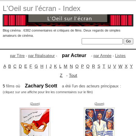
L'Oeil sur l'écran - Index
Blog cinéma : 6382 commentaires et critiques de films. Deux regards de simples
amateurs de cinéma.
par Acteur
par Titre
-
par Réalisateur
-
-
par Année
-
Listes
A
B
C
D
E
F
G
H
I
J
K
L
M
N
O
P
Q
R
S
T
U
V
W
X
Y
Z
-
Tout
Zachary Scott
5
films où
a été l'un des acteurs principaux :
(cliquez sur une affiche pour lire les commentaires sur le film)
(Zoom)
(Zoom)