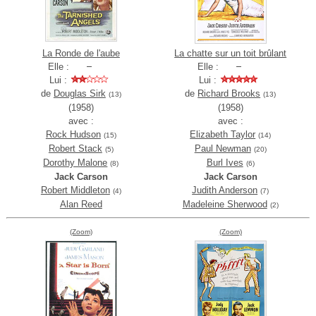
La Ronde de l'aube
La chatte sur un toit brûlant
Elle :
Elle :
Lui :
Lui :
de
Douglas Sirk
de
Richard Brooks
(13)
(13)
(1958)
(1958)
avec :
avec :
Rock Hudson
Elizabeth Taylor
(15)
(14)
Robert Stack
Paul Newman
(5)
(20)
Dorothy Malone
Burl Ives
(8)
(6)
Jack Carson
Jack Carson
Robert Middleton
Judith Anderson
(4)
(7)
Alan Reed
Madeleine Sherwood
(2)
(Zoom)
(Zoom)