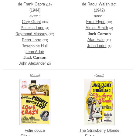
de
Frank Capra
de
Raoul Walsh
(19)
(30)
(1944)
(1942)
avec :
avec :
Cary Grant
Errol Flynn
(33)
(10)
Priscilla Lane
Alexis Smith
(4)
(4)
Raymond Massey
Jack Carson
(12)
Alan Hale
Peter Lorre
(11)
(23)
John Loder
Josephine Hull
(4)
Jean Adair
Jack Carson
John Alexander
(2)
(Zoom)
(Zoom)
Folie douce
The Strawberry Blonde