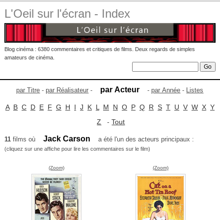
L'Oeil sur l'écran - Index
Blog cinéma : 6380 commentaires et critiques de films. Deux regards de simples
amateurs de cinéma.
par Acteur
par Titre
-
par Réalisateur
-
-
par Année
-
Listes
A
B
C
D
E
F
G
H
I
J
K
L
M
N
O
P
Q
R
S
T
U
V
W
X
Y
Z
-
Tout
Jack Carson
11
films où
a été l'un des acteurs principaux :
(cliquez sur une affiche pour lire les commentaires sur le film)
(Zoom)
(Zoom)