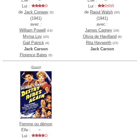
Elle :
Elle :
Lui :
Lui :
de
Jack Conway
de
Raoul Walsh
(5)
(30)
(1941)
(1941)
avec :
avec :
William Powell
James Cagney
(14)
(18)
Myrna Loy
Olivia de Havilland
(20)
(9)
Gail Patrick
Rita Hayworth
(4)
(15)
Jack Carson
Jack Carson
Florence Bates
(5)
(Zoom)
Femme ou démon
Elle :
Lui :