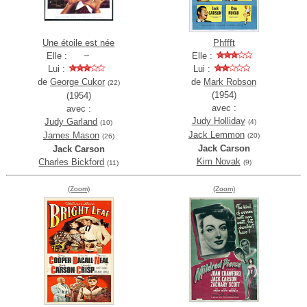
Une étoile est née
Phffft
Elle :
Elle :
Lui :
Lui :
de
George Cukor
de
Mark Robson
(22)
(1954)
(1954)
avec :
avec :
Judy Holliday
Judy Garland
(4)
(10)
Jack Lemmon
James Mason
(20)
(26)
Jack Carson
Jack Carson
Kim Novak
Charles Bickford
(9)
(11)
(Zoom)
(Zoom)