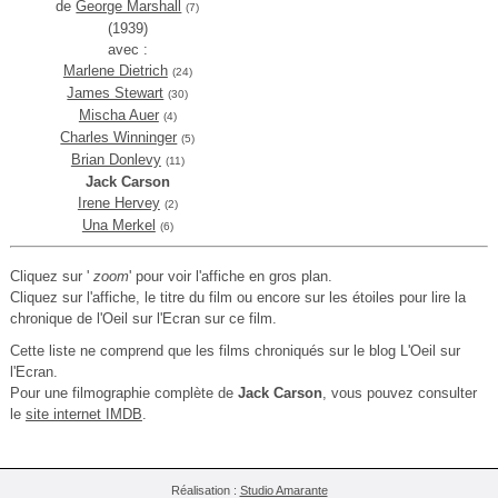
de
George Marshall
(7)
(1939)
avec :
Marlene Dietrich
(24)
James Stewart
(30)
Mischa Auer
(4)
Charles Winninger
(5)
Brian Donlevy
(11)
Jack Carson
Irene Hervey
(2)
Una Merkel
(6)
Cliquez sur '
zoom
' pour voir l'affiche en gros plan.
Cliquez sur l'affiche, le titre du film ou encore sur les étoiles pour lire la
chronique de l'Oeil sur l'Ecran sur ce film.
Cette liste ne comprend que les films chroniqués sur le blog L'Oeil sur
l'Ecran.
Pour une filmographie complète de
Jack Carson
, vous pouvez consulter
le
site internet IMDB
.
Réalisation :
Studio Amarante