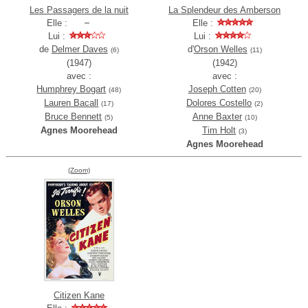
Les Passagers de la nuit
La Splendeur des Amberson
Elle :
Elle :
Lui :
Lui :
de
Delmer Daves
d'
Orson Welles
(6)
(11)
(1947)
(1942)
avec :
avec :
Humphrey Bogart
Joseph Cotten
(48)
(20)
Lauren Bacall
Dolores Costello
(17)
(2)
Bruce Bennett
Anne Baxter
(5)
(10)
Agnes Moorehead
Tim Holt
(3)
Agnes Moorehead
(Zoom)
Citizen Kane