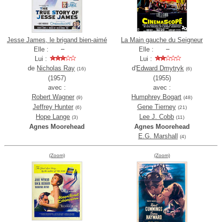
Jesse James, le brigand bien-aimé
La Main gauche du Seigneur
Elle :
Elle :
Lui :
Lui :
de
Nicholas Ray
d'
Edward Dmytryk
(16)
(6)
(1957)
(1955)
avec :
avec :
Robert Wagner
Humphrey Bogart
(9)
(48)
Jeffrey Hunter
Gene Tierney
(6)
(21)
Hope Lange
Lee J. Cobb
(3)
(11)
Agnes Moorehead
Agnes Moorehead
E.G. Marshall
(4)
(Zoom)
(Zoom)