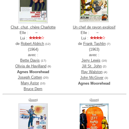
Chut, chut, chère Charlotte
Un chef de rayon explosif
Elle :
Elle :
Lui :
Lui :
de
Robert Aldrich
de
Frank Tashlin
(12)
(7)
(1964)
(1963)
avec :
avec :
Bette Davis
Jerry Lewis
(17)
(16)
Olivia de Havilland
Jill St. John
(9)
(2)
Agnes Moorehead
Ray Walston
(4)
Joseph Cotten
John McGiver
(20)
(3)
Mary Astor
Agnes Moorehead
(10)
Bruce Dem
(Zoom)
(Zoom)