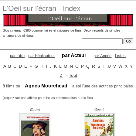
L'Oeil sur l'écran - Index
Blog cinéma : 6380 commentaires et critiques de films. Deux regards de simples
amateurs de cinéma.
par Acteur
par Titre
-
par Réalisateur
-
-
par Année
-
Listes
A
B
C
D
E
F
G
H
I
J
K
L
M
N
O
P
Q
R
S
T
U
V
W
X
Y
Z
-
Tout
Agnes Moorehead
9
films où
a été l'une des actrices principales
:
(cliquez sur une affiche pour lire les commentaires sur le film)
(Zoom)
(Zoom)