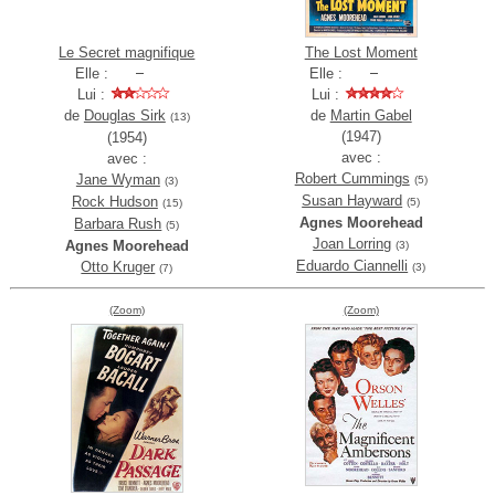
Le Secret magnifique
The Lost Moment
Elle :
Elle :
Lui :
Lui :
de
Douglas Sirk
de
Martin Gabel
(13)
(1947)
(1954)
avec :
avec :
Robert Cummings
Jane Wyman
(5)
(3)
Susan Hayward
Rock Hudson
(5)
(15)
Agnes Moorehead
Barbara Rush
(5)
Joan Lorring
Agnes Moorehead
(3)
Eduardo Ciannelli
Otto Kruger
(3)
(7)
(Zoom)
(Zoom)