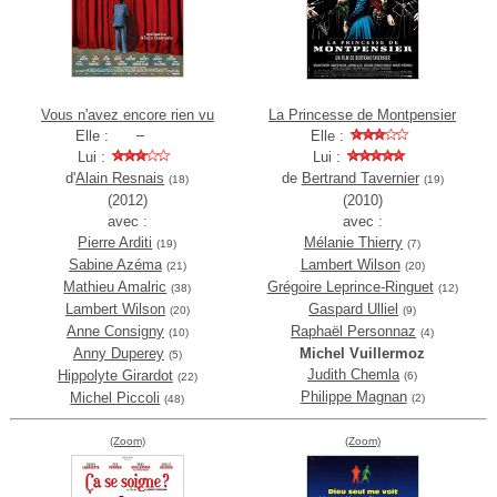
Vous n'avez encore rien vu
La Princesse de Montpensier
Elle :
Elle :
Lui :
Lui :
d'
Alain Resnais
de
Bertrand Tavernier
(18)
(19)
(2012)
(2010)
avec :
avec :
Pierre Arditi
Mélanie Thierry
(19)
(7)
Sabine Azéma
Lambert Wilson
(21)
(20)
Mathieu Amalric
Grégoire Leprince-Ringuet
(38)
(12)
Lambert Wilson
Gaspard Ulliel
(20)
(9)
Anne Consigny
Raphaël Personnaz
(10)
(4)
Anny Duperey
Michel Vuillermoz
(5)
Judith Chemla
Hippolyte Girardot
(6)
(22)
Philippe Magnan
Michel Piccoli
(2)
(48)
(Zoom)
(Zoom)