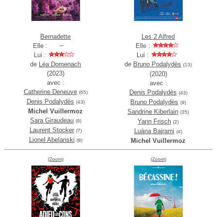
Bernadette
Les 2 Alfred
Elle :
Elle :
Lui :
Lui :
de
Léa Domenach
de
Bruno Podalydès
(13)
(2023)
(2020)
avec :
avec :
Catherine Deneuve
Denis Podalydès
(65)
(43)
Denis Podalydès
Bruno Podalydès
(43)
(9)
Michel Vuillermoz
Sandrine Kiberlain
(35)
Sara Giraudeau
Yann Frisch
(9)
(2)
Laurent Stocker
Luàna Bajrami
(7)
(4)
Lionel Abelanski
Michel Vuillermoz
(9)
(Zoom)
(Zoom)