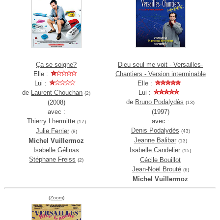
Ça se soigne?
Dieu seul me voit - Versailles-
Elle :
Chantiers - Version interminable
Lui :
Elle :
de
Laurent Chouchan
Lui :
(2)
de
Bruno Podalydès
(2008)
(13)
avec :
(1997)
Thierry Lhermitte
avec :
(17)
Denis Podalydès
Julie Ferrier
(43)
(8)
Jeanne Balibar
Michel Vuillermoz
(13)
Isabelle Gélinas
Isabelle Candelier
(15)
Stéphane Freiss
Cécile Bouillot
(2)
Jean-Noël Brouté
(6)
Michel Vuillermoz
(Zoom)