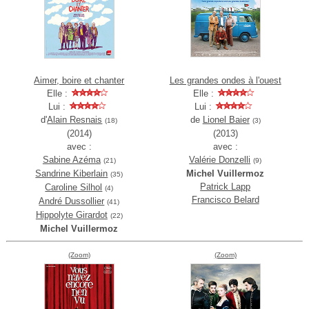
Aimer, boire et chanter
Les grandes ondes à l'ouest
Elle :
Elle :
Lui :
Lui :
d'
Alain Resnais
de
Lionel Baier
(18)
(3)
(2014)
(2013)
avec :
avec :
Sabine Azéma
Valérie Donzelli
(21)
(9)
Sandrine Kiberlain
Michel Vuillermoz
(35)
Patrick Lapp
Caroline Silhol
(4)
Francisco Belard
André Dussollier
(41)
Hippolyte Girardot
(22)
Michel Vuillermoz
(Zoom)
(Zoom)