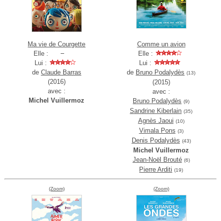
Ma vie de Courgette
Comme un avion
Elle :
Elle :
Lui :
Lui :
de
Claude Barras
de
Bruno Podalydès
(13)
(2016)
(2015)
avec :
avec :
Michel Vuillermoz
Bruno Podalydès
(9)
Sandrine Kiberlain
(35)
Agnès Jaoui
(10)
Vimala Pons
(3)
Denis Podalydès
(43)
Michel Vuillermoz
Jean-Noël Brouté
(6)
Pierre Arditi
(19)
(Zoom)
(Zoom)