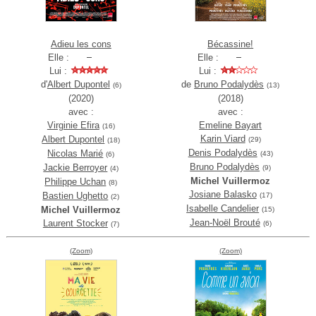
Adieu les cons
Bécassine!
Elle :
Elle :
Lui :
Lui :
d'
Albert Dupontel
de
Bruno Podalydès
(6)
(13)
(2020)
(2018)
avec :
avec :
Virginie Efira
Emeline Bayart
(16)
Karin Viard
Albert Dupontel
(29)
(18)
Denis Podalydès
Nicolas Marié
(43)
(6)
Bruno Podalydès
Jackie Berroyer
(9)
(4)
Michel Vuillermoz
Philippe Uchan
(8)
Josiane Balasko
Bastien Ughetto
(17)
(2)
Isabelle Candelier
Michel Vuillermoz
(15)
Jean-Noël Brouté
Laurent Stocker
(6)
(7)
(Zoom)
(Zoom)