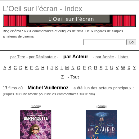
L'Oeil sur l'écran - Index
Blog cinéma : 6381 commentaires et critiques de films. Deux regards de simples
amateurs de cinéma.
par Acteur
par Titre
-
par Réalisateur
-
-
par Année
-
Listes
A
B
C
D
E
F
G
H
I
J
K
L
M
N
O
P
Q
R
S
T
U
V
W
X
Y
Z
-
Tout
Michel Vuillermoz
13
films où
a été l'un des acteurs principaux :
(cliquez sur une affiche pour lire les commentaires sur le film)
(Zoom)
(Zoom)