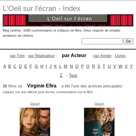
L'Oeil sur l'écran - Index
Blog cinéma : 6380 commentaires et critiques de films. Deux regards de simples
amateurs de cinéma.
par Acteur
par Titre
-
par Réalisateur
-
-
par Année
-
Listes
A
B
C
D
E
F
G
H
I
J
K
L
M
N
O
P
Q
R
S
T
U
V
W
X
Y
Z
-
Tout
Virginie Efira
16
films où
a été l'une des actrices principales :
(cliquez sur une affiche pour lire les commentaires sur le film)
(Zoom)
(Zoom)