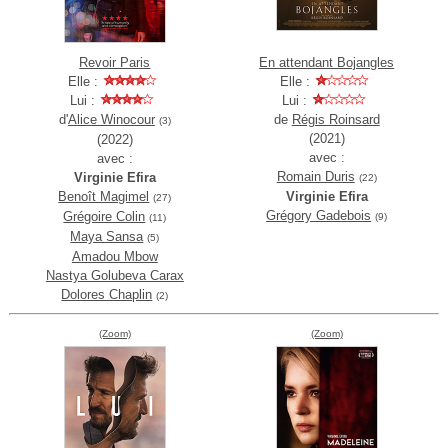
Revoir Paris
En attendant Bojangles
Elle :
Elle :
Lui :
Lui :
d'
Alice Winocour
de
Régis Roinsard
(3)
(2021)
(2022)
avec :
avec :
Romain Duris
Virginie Efira
(22)
Benoît Magimel
Virginie Efira
(27)
Grégory Gadebois
Grégoire Colin
(9)
(11)
Maya Sansa
(5)
Amadou Mbow
Nastya Golubeva Carax
Dolores Chaplin
(2)
(Zoom)
(Zoom)