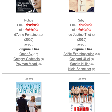
Police
Sibyl
Elle :
Elle :
Lui :
Lui :
d'
Anne Fontaine
de
Justine Triet
(12)
(3)
(2020)
(2019)
avec :
avec :
Virginie Efira
Virginie Efira
Omar Sy
Adèle Exarchopoulos
(10)
(10)
Grégory Gadebois
Gaspard Ulliel
(9)
(9)
Payman Maadi
Sandra Hüller
(3)
(6)
Niels Schneider
(7)
(Zoom)
(Zoom)