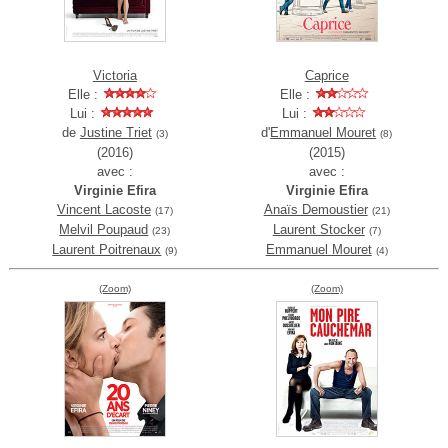
Victoria
Caprice
Elle :
Elle :
Lui :
Lui :
de
Justine Triet
d'
Emmanuel Mouret
(3)
(8)
(2016)
(2015)
avec :
avec :
Virginie Efira
Virginie Efira
Vincent Lacoste
Anaïs Demoustier
(17)
(21)
Melvil Poupaud
Laurent Stocker
(23)
(7)
Laurent Poitrenaux
Emmanuel Mouret
(9)
(4)
(Zoom)
(Zoom)