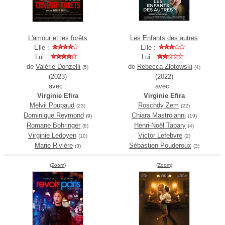
L'amour et les forêts
Les Enfants des autres
Elle :
Elle :
Lui :
Lui :
de
Valérie Donzelli
de
Rebecca Zlotowski
(5)
(4)
(2023)
(2022)
avec :
avec :
Virginie Efira
Virginie Efira
Melvil Poupaud
Roschdy Zem
(23)
(22)
Dominique Reymond
Chiara Mastroianni
(9)
(19)
Romane Bohringer
Henri-Noël Tabary
(8)
(4)
Virginie Ledoyen
Victor Lefebvre
(10)
(2)
Marie Rivière
Sébastien Pouderoux
(3)
(3)
(Zoom)
(Zoom)