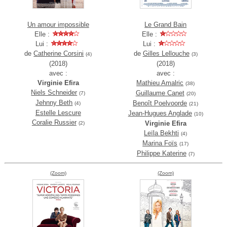
Un amour impossible
Le Grand Bain
Elle :
Elle :
Lui :
Lui :
de
Catherine Corsini
de
Gilles Lellouche
(4)
(3)
(2018)
(2018)
avec :
avec :
Virginie Efira
Mathieu Amalric
(38)
Niels Schneider
Guillaume Canet
(7)
(20)
Jehnny Beth
Benoît Poelvoorde
(4)
(21)
Estelle Lescure
Jean-Hugues Anglade
(10)
Coralie Russier
Virginie Efira
(2)
Leïla Bekhti
(4)
Marina Foïs
(17)
Philippe Katerine
(7)
(Zoom)
(Zoom)