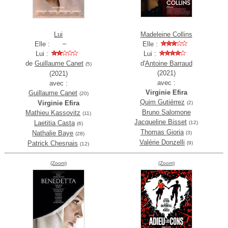
Lui
Madeleine Collins
Elle :
Elle :
Lui :
Lui :
de
Guillaume Canet
d'
Antoine Barraud
(5)
(2021)
(2021)
avec :
avec :
Virginie Efira
Guillaume Canet
(20)
Quim Gutiérrez
Virginie Efira
(2)
Bruno Salomone
Mathieu Kassovitz
(11)
Jacqueline Bisset
Laetitia Casta
(12)
(6)
Thomas Gioria
Nathalie Baye
(3)
(28)
Valérie Donzelli
Patrick Chesnais
(9)
(12)
(Zoom)
(Zoom)