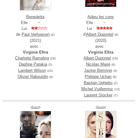
Benedetta
Adieu les cons
Elle :
Elle :
Lui :
Lui :
de
Paul Verhoeven
d'
Albert Dupontel
(4)
(6)
(2021)
(2020)
avec :
avec :
Virginie Efira
Virginie Efira
Charlotte Rampling
Albert Dupontel
(26)
(18)
Daphne Patakia
Nicolas Marié
(3)
(6)
Lambert Wilson
Jackie Berroyer
(20)
(4)
Olivier Rabourdin
Philippe Uchan
(6)
(8)
Bastien Ughetto
(2)
Michel Vuillermoz
(13)
Laurent Stocker
(7)
(Zoom)
(Zoom)