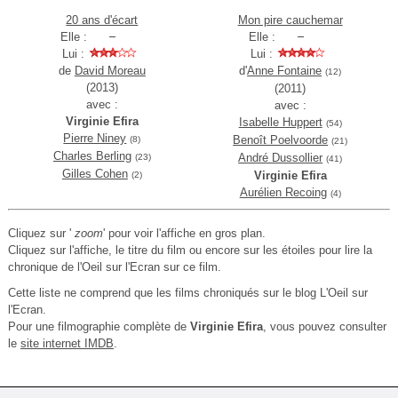
20 ans d'écart
Mon pire cauchemar
Elle :
Elle :
Lui :
Lui :
de
David Moreau
d'
Anne Fontaine
(12)
(2013)
(2011)
avec :
avec :
Virginie Efira
Isabelle Huppert
(54)
Pierre Niney
Benoît Poelvoorde
(8)
(21)
Charles Berling
André Dussollier
(23)
(41)
Gilles Cohen
Virginie Efira
(2)
Aurélien Recoing
(4)
Cliquez sur '
zoom
' pour voir l'affiche en gros plan.
Cliquez sur l'affiche, le titre du film ou encore sur les étoiles pour lire la
chronique de l'Oeil sur l'Ecran sur ce film.
Cette liste ne comprend que les films chroniqués sur le blog L'Oeil sur
l'Ecran.
Pour une filmographie complète de
Virginie Efira
, vous pouvez consulter
le
site internet IMDB
.