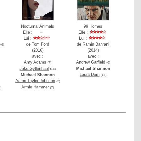
Nocturnal Animals
99 Homes
Elle :
Elle :
Lui :
Lui :
de
Tom Ford
de
Ramin Bahrani
(6)
(2016)
(2014)
avec :
avec :
Amy Adams
Andrew Garfield
(7)
(6)
Jake Gyllenhaal
Michael Shannon
(14)
Laura Dern
Michael Shannon
(13)
Aaron Taylor-Johnson
(2)
)
Armie Hammer
(7)
)