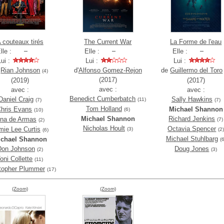
 couteaux tirés
The Current War
La Forme de l'eau
lle :
Elle :
Elle :
Lui :
Lui :
Lui :
e
Rian Johnson
d'
Alfonso Gomez-Rejon
de
Guillermo del Toro
(4)
(2017)
(2019)
(2017)
avec :
avec :
avec :
Benedict Cumberbatch
Daniel Craig
Sally Hawkins
(11)
(7)
(7)
Tom Holland
hris Evans
Michael Shannon
(6)
(10)
Michael Shannon
Richard Jenkins
na de Armas
(7)
(2)
Nicholas Hoult
Octavia Spencer
mie Lee Curtis
(3)
(2
(6)
Michael Stuhlbarg
ichael Shannon
(6
Don Johnson
Doug Jones
(2)
(3)
oni Collette
(11)
topher Plummer
(17)
(Zoom)
(Zoom)