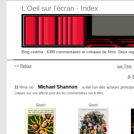
L'Oeil sur l'écran - Index
Blog cinéma : 6380 commentaires et critiques de films. Deux re
<<
Retour
par Titre
A
Michael Shannon
11
films où
a été l'un des acteurs principa
(cliquez sur une affiche pour lire les commentaires sur le film)
(Zoom)
(Zoom)