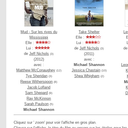
Mud - Sur les rives du
Take Shelter
Le
Mississippi
Elle :
E
Elle :
Lui :
Lui :
de
Jeff Nichols
d
(3)
de
Jeff Nichols
(2011)
(3)
(2012)
avec :
avec :
Michael Shannon
Leo
Matthew McConaughey
Jessica Chastain
K
(12)
(10)
Tye Sheridan
Shea Whigham
(3)
(2)
Reese Witherspoon
M
(8)
Jacob Lofland
K
Sam Shepard
D
(9)
Ray McKinnon
Sarah Paulson
(5)
Michael Shannon
Cliquez sur '
zoom
' pour voir l'affiche en gros plan.
Cliquez sur l'affiche, le titre du film ou encore sur les étoiles pour lire