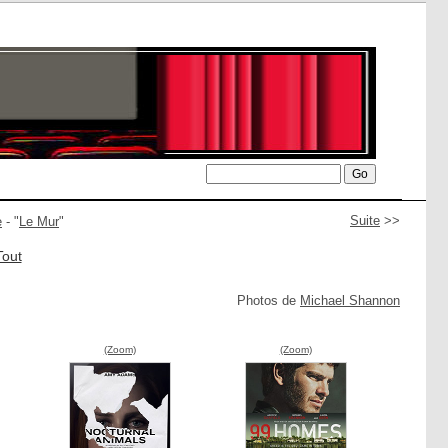
Suite
>>
e
- "
Le Mur
"
Tout
Photos de
Michael Shannon
(Zoom)
(Zoom)