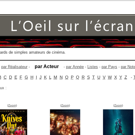
gards de simples amateurs de cinéma.
par Acteur
-
par Réalisateur
-
-
par Année
-
Listes
-
par Pays
-
par Not
B
C
D
E
F
G
H
I
J
K
L
M
N
O
P
Q
R
S
T
U
V
W
X
Y
Z
-
ux :
(Zoom)
(Zoom)
(Zoom)