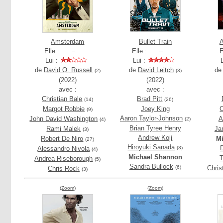
Amsterdam
Bullet Train
A
Elle :
Elle :
E
Lui :
Lui :
de
David O. Russell
de
David Leitch
d
(2)
(3)
(2022)
(2022)
avec :
avec :
Christian Bale
Brad Pitt
(14)
(26)
Margot Robbie
Joey King
C
(9)
Aaron Taylor-Johnson
John David Washington
A
(2)
(4)
Brian Tyree Henry
Rami Malek
Ja
(3)
Andrew Koji
Robert De Niro
M
(27)
Hiroyuki Sanada
Alessandro Nivola
(3)
(4)
Michael Shannon
T
Andrea Riseborough
(5)
Sandra Bullock
(6)
Chris
Chris Rock
(3)
(Zoom)
(Zoom)