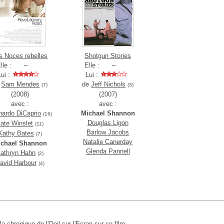
s Noces rebelles
Shotgun Stories
lle :
Elle :
Lui :
Lui :
e
Sam Mendes
de
Jeff Nichols
(7)
(3)
(2008)
(2007)
avec :
avec :
nardo DiCaprio
Michael Shannon
(16)
Douglas Ligon
ate Winslet
(11)
Barlow Jacobs
Kathy Bates
(7)
Natalie Canerday
ichael Shannon
Glenda Pannell
athryn Hahn
(2)
avid Harbour
(4)
 la chronique de l'Oeil sur l'Ecran sur ce film.