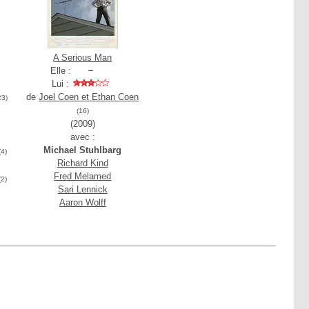
A Serious Man
Elle :
Lui :
de
Joel Coen et Ethan Coen
23)
(16)
(2009)
avec :
Michael Stuhlbarg
(4)
Richard Kind
Fred Melamed
(2)
Sari Lennick
Aaron Wolff
)
g