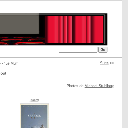
Suite
>>
e
- "
Le Mur
"
Tout
Photos de
Michael Stuhlbarg
(Zoom)