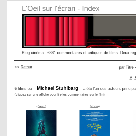
L'Oeil sur l'écran - Index
Blog cinéma : 6381 commentaires et critiques de films. Deux re
<<
Retour
par Titre
A
Michael Stuhlbarg
6
films où
a été l'un des acteurs principa
(cliquez sur une affiche pour lire les commentaires sur le film)
(Zoom)
(Zoom)