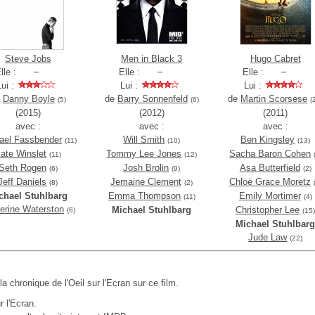
Steve Jobs
Men in Black 3
Hugo Cabret
lle :
Elle :
Elle :
Lui :
Lui :
Lui :
e
Danny Boyle
de
Barry Sonnenfeld
de
Martin Scorsese
(5)
(6)
(
(2015)
(2012)
(2011)
avec :
avec :
avec :
ael Fassbender
Will Smith
Ben Kingsley
(11)
(10)
(13)
ate Winslet
Tommy Lee Jones
Sacha Baron Cohen
(11)
(12)
Seth Rogen
Josh Brolin
Asa Butterfield
(6)
(9)
(2)
Jeff Daniels
Jemaine Clement
Chloë Grace Moretz
(8)
(2)
chael Stuhlbarg
Emma Thompson
Emily Mortimer
(11)
(4)
erine Waterston
Michael Stuhlbarg
Christopher Lee
(6)
(15
Michael Stuhlbar
Jude Law
(22)
 la chronique de l'Oeil sur l'Ecran sur ce film.
r l'Ecran.