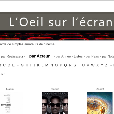
gards de simples amateurs de cinéma.
par Acteur
-
par Réalisateur
-
-
par Année
-
Listes
-
par Pays
-
par Not
B
C
D
E
F
G
H
I
J
K
L
M
N
O
P
Q
R
S
T
U
V
W
X
Y
Z
-
ux :
(Zoom)
(Zoom)
(Zoom)