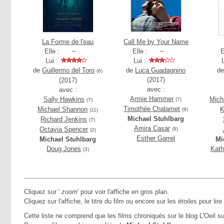
La Forme de l'eau
Call Me by Your Name
Elle :
Elle :
E
Lui :
Lui :
de
Guillermo del Toro
de
Luca Guadagnino
d
(6)
(2017)
(2017)
avec :
avec :
Armie Hammer
Sally Hawkins
Mich
(7)
(7)
Timothée Chalamet
Michael Shannon
K
(9)
(11)
Michael Stuhlbarg
Richard Jenkins
(7)
Amira Casar
Octavia Spencer
(9)
(2)
Esther Garrel
Michael Stuhlbarg
Mi
Doug Jones
Kath
(3)
Cliquez sur '
zoom
' pour voir l'affiche en gros plan.
Cliquez sur l'affiche, le titre du film ou encore sur les étoiles pour lire
Cette liste ne comprend que les films chroniqués sur le blog L'Oeil su