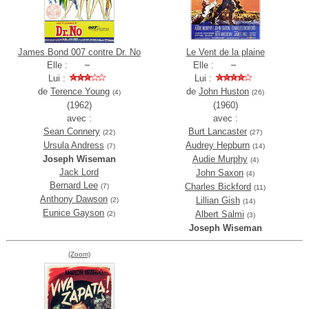
James Bond 007 contre Dr. No
Le Vent de la plaine
Elle :
Elle :
Lui :
Lui :
de
Terence Young
de
John Huston
(4)
(26)
(1962)
(1960)
avec :
avec :
Sean Connery
Burt Lancaster
(22)
(27)
Ursula Andress
Audrey Hepburn
(7)
(14)
Joseph Wiseman
Audie Murphy
(4)
Jack Lord
John Saxon
(4)
Bernard Lee
Charles Bickford
(7)
(11)
Anthony Dawson
Lillian Gish
(2)
(14)
Eunice Gayson
Albert Salmi
(2)
(3)
Joseph Wiseman
(Zoom)