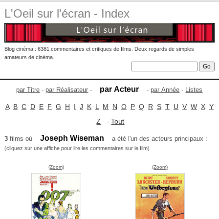
L'Oeil sur l'écran - Index
Blog cinéma : 6381 commentaires et critiques de films. Deux regards de simples
amateurs de cinéma.
par Acteur
par Titre
-
par Réalisateur
-
-
par Année
-
Listes
A
B
C
D
E
F
G
H
I
J
K
L
M
N
O
P
Q
R
S
T
U
V
W
X
Y
Z
-
Tout
Joseph Wiseman
3
films où
a été l'un des acteurs principaux :
(cliquez sur une affiche pour lire les commentaires sur le film)
(Zoom)
(Zoom)