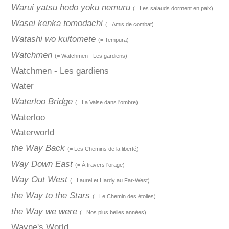
Warui yatsu hodo yoku nemuru
(= Les salauds dorment en paix)
Wasei kenka tomodachi
(= Amis de combat)
Watashi wo kuitomete
(= Tempura)
Watchmen
(= Watchmen - Les gardiens)
Watchmen - Les gardiens
Water
Waterloo Bridge
(= La Valse dans l'ombre)
Waterloo
Waterworld
the Way Back
(= Les Chemins de la liberté)
Way Down East
(= À travers l'orage)
Way Out West
(= Laurel et Hardy au Far-West)
the Way to the Stars
(= Le Chemin des étoiles)
the Way we were
(= Nos plus belles années)
Wayne's World