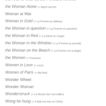
the Woman Alone
(= Agent secret)
Woman at War
Woman in Gold
(= La Femme au tableau)
the Woman in question
(= La Femme en question)
the Woman in Red
(= La Dame en rouge)
the Woman in the Window
(= La Femme au portrait)
the Woman on the Beach
(= La Femme sur la plage)
the Women
(= Femmes)
Women in Love
(= Love)
Women of Paris
(= Bel Ami)
Wonder Wheel
Wonder Woman
Wonderstruck
(= Le Musée des merveilles)
Wong fei hung
(= Il était une fois en Chine)