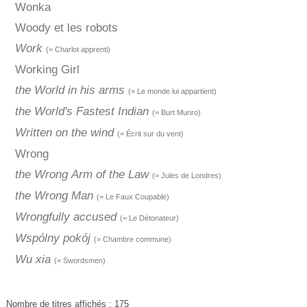
Wonka
Woody et les robots
Work
(= Charlot apprenti)
Working Girl
the World in his arms
(= Le monde lui appartient)
the World's Fastest Indian
(= Burt Munro)
Written on the wind
(= Écrit sur du vent)
Wrong
the Wrong Arm of the Law
(= Jules de Londres)
the Wrong Man
(= Le Faux Coupable)
Wrongfully accused
(= Le Détonateur)
Wspólny pokój
(= Chambre commune)
Wu xia
(= Swordsmen)
Nombre de titres affichés : 175