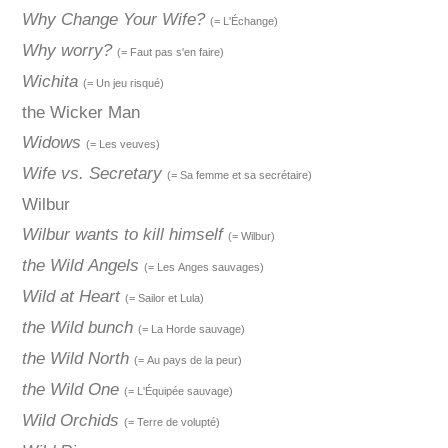
Why Change Your Wife?
(= L'Échange)
Why worry?
(= Faut pas s'en faire)
Wichita
(= Un jeu risqué)
the Wicker Man
Widows
(= Les veuves)
Wife vs. Secretary
(= Sa femme et sa secrétaire)
Wilbur
Wilbur wants to kill himself
(= Wilbur)
the Wild Angels
(= Les Anges sauvages)
Wild at Heart
(= Sailor et Lula)
the Wild bunch
(= La Horde sauvage)
the Wild North
(= Au pays de la peur)
the Wild One
(= L'Équipée sauvage)
Wild Orchids
(= Terre de volupté)