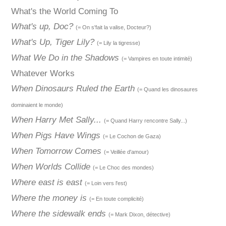
What's the World Coming To
What's up, Doc?
(= On s'fait la valise, Docteur?)
What's Up, Tiger Lily?
(= Lily la tigresse)
What We Do in the Shadows
(= Vampires en toute intimité)
Whatever Works
When Dinosaurs Ruled the Earth
(= Quand les dinosaures
dominaient le monde)
When Harry Met Sally...
(= Quand Harry rencontre Sally...)
When Pigs Have Wings
(= Le Cochon de Gaza)
When Tomorrow Comes
(= Veillée d'amour)
When Worlds Collide
(= Le Choc des mondes)
Where east is east
(= Loin vers l'est)
Where the money is
(= En toute complicité)
Where the sidewalk ends
(= Mark Dixon, détective)