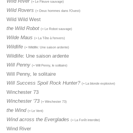
Wild River
(= Le Fleuve sauvage)
Wild Rovers
(= Deux hommes dans l'Ouest)
Wild Wild West
the Wild Robot
(= Le Robot sauvage)
Wilde Maus
(= La Tête à l'envers)
Wildlife
(= Wildlife: Une saison ardente)
Wildlife: Une saison ardente
Will Penny
(= Will Penny, le solitaire)
Will Penny, le solitaire
Will Success Spoil Rock Hunter?
(= La blonde explosive)
Winchester 73
Winchester '73
(= Winchester 73)
the Wind
(= Le Vent)
Wind across the Everglades
(= La Forêt interdite)
Wind River