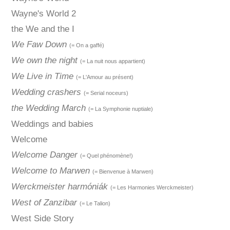
Wayne's World 2
the We and the I
We Faw Down
(= On a gaffé)
We own the night
(= La nuit nous appartient)
We Live in Time
(= L'Amour au présent)
Wedding crashers
(= Serial noceurs)
the Wedding March
(= La Symphonie nuptiale)
Weddings and babies
Welcome
Welcome Danger
(= Quel phénomène!)
Welcome to Marwen
(= Bienvenue à Marwen)
Werckmeister harmóniák
(= Les Harmonies Werckmeister)
West of Zanzibar
(= Le Talion)
West Side Story