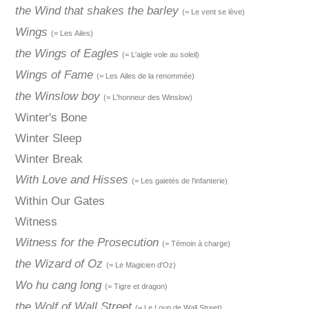
the Wind that shakes the barley
(= Le vent se lève)
Wings
(= Les Ailes)
the Wings of Eagles
(= L'aigle vole au soleil)
Wings of Fame
(= Les Ailes de la renommée)
the Winslow boy
(= L'honneur des Winslow)
Winter's Bone
Winter Sleep
Winter Break
With Love and Hisses
(= Les gaietés de l'infanterie)
Within Our Gates
Witness
Witness for the Prosecution
(= Témoin à charge)
the Wizard of Oz
(= Le Magicien d'Oz)
Wo hu cang long
(= Tigre et dragon)
the Wolf of Wall Street
(= Le Loup de Wall Street)