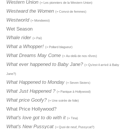
Western Union
(= Les pionniers de la Western Union)
Westward the Women
(= Convoi de femmes)
Westworld
(= Mondwest)
Wet Season
Whale rider
(= Paï)
What a Whopper!
(= Pollard blagueur)
What Dreams May Come
(= Au-delà de nos rêves)
What ever happened to Baby Jane?
(= Qu'est-il arrivé à Baby
Jane?)
What Happened to Monday
(= Seven Sisters)
What Just Happened ?
(= Panique à Hollywood)
What price Goofy?
(= Une soirée de folie)
What Price Hollywood?
What's love got to do with it
(= Tina)
What's New Pussycat
(= Quoi de neuf, Pussycat?)