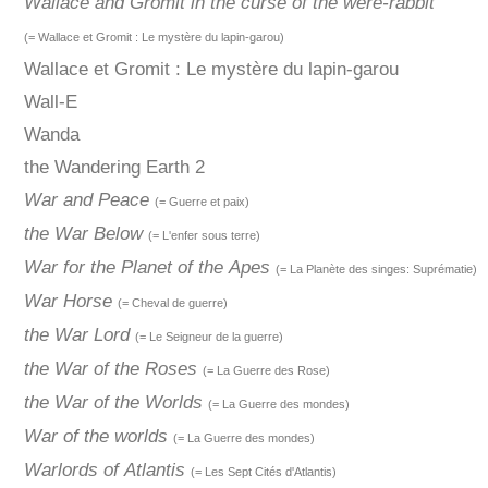
Wallace and Gromit in the curse of the were-rabbit
(= Wallace et Gromit : Le mystère du lapin-garou)
Wallace et Gromit : Le mystère du lapin-garou
Wall-E
Wanda
the Wandering Earth 2
War and Peace
(= Guerre et paix)
the War Below
(= L'enfer sous terre)
War for the Planet of the Apes
(= La Planète des singes: Suprématie)
War Horse
(= Cheval de guerre)
the War Lord
(= Le Seigneur de la guerre)
the War of the Roses
(= La Guerre des Rose)
the War of the Worlds
(= La Guerre des mondes)
War of the worlds
(= La Guerre des mondes)
Warlords of Atlantis
(= Les Sept Cités d'Atlantis)