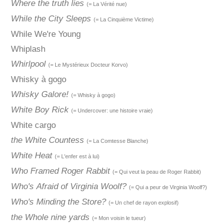
Where the truth lies
(= La Vérité nue)
While the City Sleeps
(= La Cinquième Victime)
While We're Young
Whiplash
Whirlpool
(= Le Mystérieux Docteur Korvo)
Whisky à gogo
Whisky Galore!
(= Whisky à gogo)
White Boy Rick
(= Undercover: une histoire vraie)
White cargo
the White Countess
(= La Comtesse Blanche)
White Heat
(= L'enfer est à lui)
Who Framed Roger Rabbit
(= Qui veut la peau de Roger Rabbit)
Who's Afraid of Virginia Woolf?
(= Qui a peur de Virginia Woolf?)
Who's Minding the Store?
(= Un chef de rayon explosif)
the Whole nine yards
(= Mon voisin le tueur)