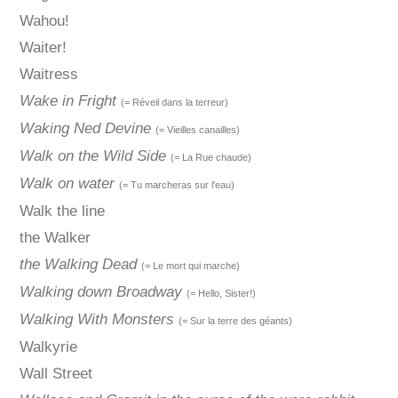
Wahou!
Waiter!
Waitress
Wake in Fright
(= Réveil dans la terreur)
Waking Ned Devine
(= Vieilles canailles)
Walk on the Wild Side
(= La Rue chaude)
Walk on water
(= Tu marcheras sur l'eau)
Walk the line
the Walker
the Walking Dead
(= Le mort qui marche)
Walking down Broadway
(= Hello, Sister!)
Walking With Monsters
(= Sur la terre des géants)
Walkyrie
Wall Street