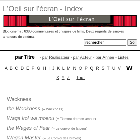
L'Oeil sur l'écran - Index
Blog cinéma : 6380 commentaires et critiques de films. Deux regards de simples
amateurs de cinéma.
par Titre
-
par Réalisateur
-
par Acteur
-
par Année
-
Listes
W
A
B
C
D
E
F
G
H
I
J
K
L
M
N
O
P
Q
R
S
T
U
V
X
Y
Z
-
Tout
Wackness
the Wackness
(= Wackness)
Waga koi wa moenu
(= Flamme de mon amour)
the Wages of Fear
(= Le convoi de la peur)
Wagon Master
(= Le Convoi des braves)