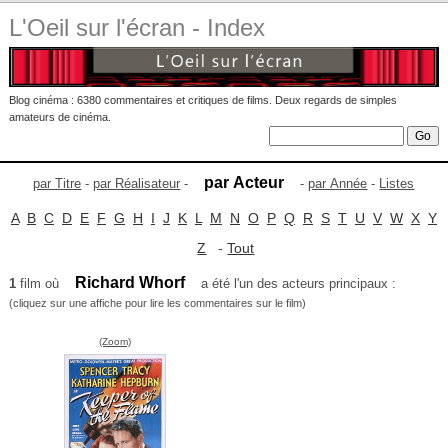
L'Oeil sur l'écran - Index
Blog cinéma : 6380 commentaires et critiques de films. Deux regards de simples
amateurs de cinéma.
par Acteur
par Titre
-
par Réalisateur
-
-
par Année
-
Listes
A
B
C
D
E
F
G
H
I
J
K
L
M
N
O
P
Q
R
S
T
U
V
W
X
Y
Z
-
Tout
Richard Whorf
1
film où
a été l'un des acteurs principaux :
(cliquez sur une affiche pour lire les commentaires sur le film)
(Zoom)