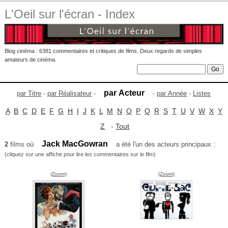
L'Oeil sur l'écran - Index
Blog cinéma : 6381 commentaires et critiques de films. Deux regards de simples
amateurs de cinéma.
par Acteur
par Titre
-
par Réalisateur
-
-
par Année
-
Listes
A
B
C
D
E
F
G
H
I
J
K
L
M
N
O
P
Q
R
S
T
U
V
W
X
Y
Z
-
Tout
Jack MacGowran
2
films où
a été l'un des acteurs principaux :
(cliquez sur une affiche pour lire les commentaires sur le film)
(Zoom)
(Zoom)