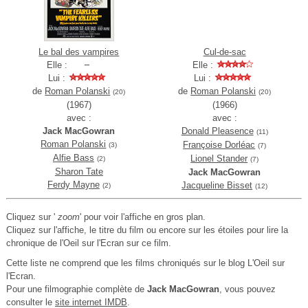
Le bal des vampires
Cul-de-sac
Elle :
Elle :
Lui :
Lui :
de
Roman Polanski
de
Roman Polanski
(20)
(20)
(1967)
(1966)
avec :
avec :
Jack MacGowran
Donald Pleasence
(11)
Roman Polanski
Françoise Dorléac
(3)
(7)
Alfie Bass
Lionel Stander
(2)
(7)
Sharon Tate
Jack MacGowran
Ferdy Mayne
Jacqueline Bisset
(2)
(12)
Cliquez sur '
zoom
' pour voir l'affiche en gros plan.
Cliquez sur l'affiche, le titre du film ou encore sur les étoiles pour lire la
chronique de l'Oeil sur l'Ecran sur ce film.
Cette liste ne comprend que les films chroniqués sur le blog L'Oeil sur
l'Ecran.
Pour une filmographie complète de
Jack MacGowran
, vous pouvez
consulter le
site internet IMDB
.