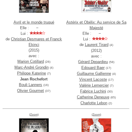
Avril et le monde truqué
Astérix et Obélix: Au service de Sa
Elle :
Majesté
Lui :
Elle :
de
Christian Desmares et Franck
Lui :
Ekinci
de
Laurent Tirard
(4)
(2015)
(2012)
avec :
avec :
Marion Cotillard
Gérard Depardieu
(26)
(58)
Marc-André Grondin
Edouard Baer
(4)
(17)
Philippe Katerine
Guillaume Gallienne
(7)
(4)
Jean Rochefort
Vincent Lacoste
(17)
Bouli Lanners
Valérie Lemercier
(16)
(7)
Olivier Gourmet
Fabrice Luchini
(37)
(30)
Catherine Deneuve
(65)
Charlotte Lebon
(2)
(Zoom)
(Zoom)