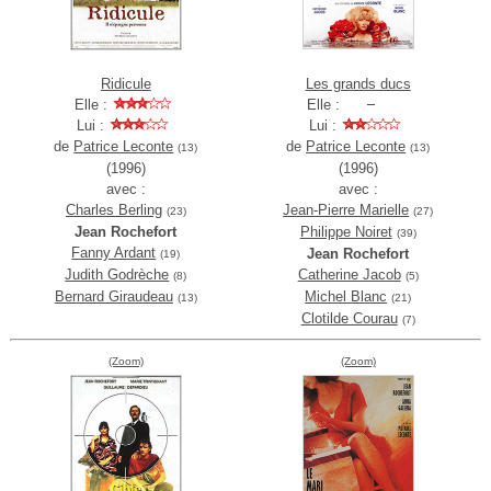
Ridicule
Les grands ducs
Elle :
Elle :
Lui :
Lui :
de
Patrice Leconte
de
Patrice Leconte
(13)
(13)
(1996)
(1996)
avec :
avec :
Charles Berling
Jean-Pierre Marielle
(23)
(27)
Jean Rochefort
Philippe Noiret
(39)
Fanny Ardant
Jean Rochefort
(19)
Judith Godrèche
Catherine Jacob
(8)
(5)
Bernard Giraudeau
Michel Blanc
(13)
(21)
Clotilde Courau
(7)
(Zoom)
(Zoom)