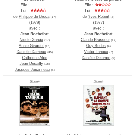
Elle :
Elle :
Lui :
Lui :
de
Philippe de Broca
de
Yves Robert
(17)
(3)
(1979)
(1977)
avec :
avec :
Jean Rochefort
Jean Rochefort
Nicole Garcia
Claude Brasseur
(17)
(17)
Annie Girardot
Guy Bedos
(16)
(4)
Danielle Darrieux
Victor Lanoux
(35)
(7)
Catherine Alric
Danièle Delorme
(9)
Jean Desailly
(15)
Jacques Jouanneau
(4)
(Zoom)
(Zoom)