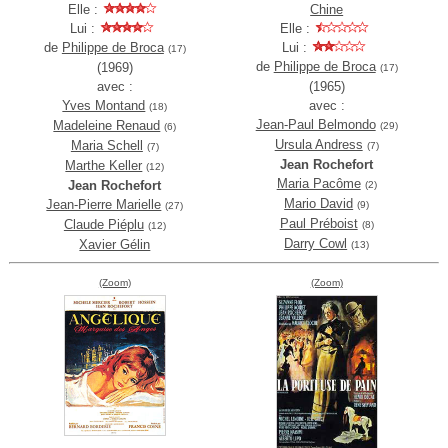
Elle :
Chine
Lui :
Elle :
de
Philippe de Broca
Lui :
(17)
de
Philippe de Broca
(1969)
(17)
avec :
(1965)
Yves Montand
avec :
(18)
Jean-Paul Belmondo
Madeleine Renaud
(29)
(6)
Ursula Andress
Maria Schell
(7)
(7)
Jean Rochefort
Marthe Keller
(12)
Maria Pacôme
Jean Rochefort
(2)
Mario David
Jean-Pierre Marielle
(9)
(27)
Paul Préboist
Claude Piéplu
(8)
(12)
Darry Cowl
Xavier Gélin
(13)
(Zoom)
(Zoom)