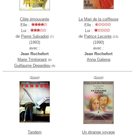
Cible émouvante
Le Mari de la coiffeuse
Elle :
Elle :
Lui :
Lui :
de
Pierre Salvadori
de
Patrice Leconte
(7)
(13)
(1993)
(1990)
avec :
avec :
Jean Rochefort
Jean Rochefort
Marie Trintignant
Anna Galiena
(9)
Guillaume Depardieu
(9)
(Zoom)
(Zoom)
Tandem
Un étrange voyage