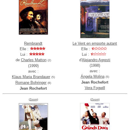
Rembrandt
Le Vent en emporte autant
Elle :
Elle :
Lui :
Lui :
de
Charles Matton
d'
Alejandro Agresti
(2)
(1998)
(1999)
avec :
avec :
Ángela Molina
Klaus Maria Brandauer
(5)
(5)
Jean Rochefort
Romane Bohringer
(8)
Vera Fogwill
Jean Rochefort
(Zoom)
(Zoom)