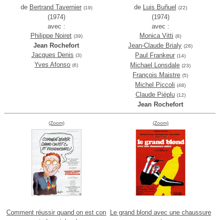
de
Bertrand Tavernier
de
Luis Buñuel
(19)
(22)
(1974)
(1974)
avec :
avec :
Philippe Noiret
Monica Vitti
(39)
(8)
Jean Rochefort
Jean-Claude Brialy
(28)
Jacques Denis
Paul Frankeur
(3)
(14)
Yves Afonso
Michael Lonsdale
(6)
(23)
François Maistre
(5)
Michel Piccoli
(48)
Claude Piéplu
(12)
Jean Rochefort
(Zoom)
(Zoom)
Comment réussir quand on est con
Le grand blond avec une chaussure