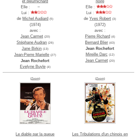
et pleurnichard
noire
Elle :
Elle :
Lui :
Lui :
de
Michel Audiard
de
Yves Robert
(5)
(3)
(1974)
(1972)
avec :
avec :
Jean Carmet
Pierre Richard
(20)
(4)
Stéphane Audran
Bernard Blier
(26)
(43)
Jane Birkin
Jean Rochefort
(13)
Mireille Darc
Jean-Pierre Marielle
(12)
(27)
Jean Carmet
Jean Rochefort
(20)
Evelyne Buyle
(4)
(Zoom)
(Zoom)
Le diable par la queue
Les Tribulations d'un chinois en