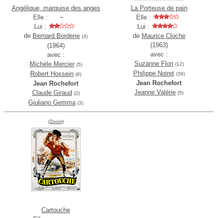
Angélique, marquise des anges
La Porteuse de pain
Elle :
Elle :
Lui :
Lui :
de
Bernard Borderie
de
Maurice Cloche
(3)
(1963)
(1964)
avec :
avec :
Suzanne Flon
Michèle Mercier
(12)
(5)
Philippe Noiret
Robert Hossein
(39)
(8)
Jean Rochefort
Jean Rochefort
Jeanne Valérie
Claude Giraud
(5)
(2)
Giuliano Gemma
(3)
(Zoom)
Cartouche