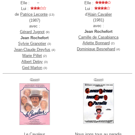
Elle :
Elle :
Lui :
Lui :
de
Patrice Leconte
d'
Alain Cavalier
(13)
(1981)
(1987)
avec :
avec :
Jean Rochefort
Gérard Jugnot
(9)
Camille de Casabianca
Jean Rochefort
Arlette Bonnard
Sylvie Granotier
(2)
(3)
Dominique Besnehard
Jean-Claude Dreyfus
(4)
(4)
Marie Pillet
(2)
Albert Delpy
(3)
Ged Marlon
(3)
(Zoom)
(Zoom)
Le Cavaleur
Nous irons tous au paradis