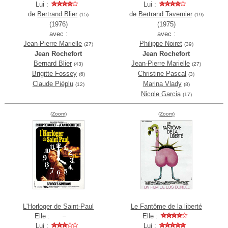
Lui :
Lui :
de
Bertrand Blier
de
Bertrand Tavernier
(15)
(19)
(1976)
(1975)
avec :
avec :
Jean-Pierre Marielle
Philippe Noiret
(27)
(39)
Jean Rochefort
Jean Rochefort
Bernard Blier
Jean-Pierre Marielle
(43)
(27)
Brigitte Fossey
Christine Pascal
(6)
(3)
Claude Piéplu
Marina Vlady
(12)
(8)
Nicole Garcia
(17)
(Zoom)
(Zoom)
L'Horloger de Saint-Paul
Le Fantôme de la liberté
Elle :
Elle :
Lui :
Lui :