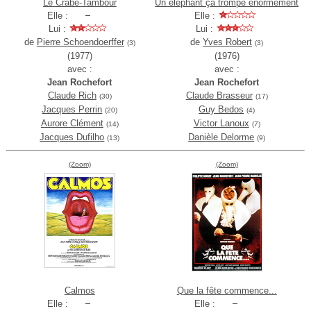
Le Crabe-Tambour
Un éléphant ça trompe énormément
Elle :
Elle :
Lui :
Lui :
de
Pierre Schoendoerffer
de
Yves Robert
(3)
(3)
(1977)
(1976)
avec :
avec :
Jean Rochefort
Jean Rochefort
Claude Rich
Claude Brasseur
(30)
(17)
Jacques Perrin
Guy Bedos
(20)
(4)
Aurore Clément
Victor Lanoux
(14)
(7)
Jacques Dufilho
Danièle Delorme
(13)
(9)
(Zoom)
(Zoom)
Calmos
Que la fête commence...
Elle :
Elle :