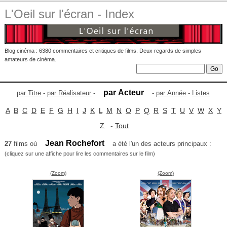
L'Oeil sur l'écran - Index
Blog cinéma : 6380 commentaires et critiques de films. Deux regards de simples
amateurs de cinéma.
par Acteur
par Titre
-
par Réalisateur
-
-
par Année
-
Listes
A
B
C
D
E
F
G
H
I
J
K
L
M
N
O
P
Q
R
S
T
U
V
W
X
Y
Z
-
Tout
Jean Rochefort
27
films où
a été l'un des acteurs principaux :
(cliquez sur une affiche pour lire les commentaires sur le film)
(Zoom)
(Zoom)