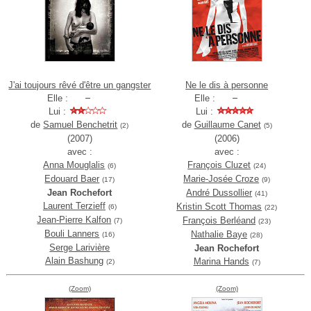
J'ai toujours rêvé d'être un gangster
Ne le dis à personne
Elle :
Elle :
Lui :
Lui :
de
Samuel Benchetrit
de
Guillaume Canet
(2)
(5)
(2007)
(2006)
avec :
avec :
Anna Mouglalis
François Cluzet
(6)
(24)
Edouard Baer
Marie-Josée Croze
(17)
(9)
Jean Rochefort
André Dussollier
(41)
Laurent Terzieff
Kristin Scott Thomas
(6)
(22)
Jean-Pierre Kalfon
François Berléand
(7)
(23)
Bouli Lanners
Nathalie Baye
(16)
(28)
Serge Larivière
Jean Rochefort
Alain Bashung
Marina Hands
(2)
(7)
(Zoom)
(Zoom)