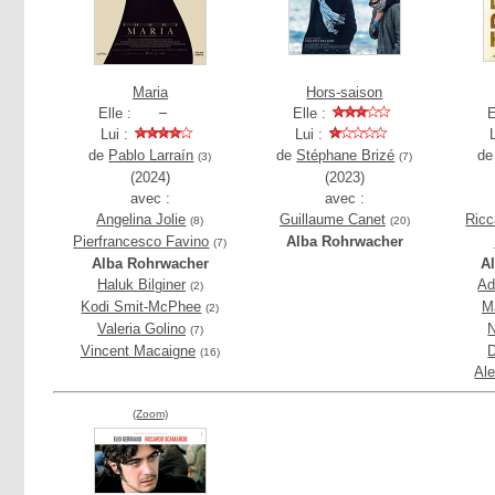
Maria
Hors-saison
Elle :
Elle :
E
Lui :
Lui :
de
Pablo Larraín
de
Stéphane Brizé
d
(3)
(7)
(2024)
(2023)
avec :
avec :
Angelina Jolie
Guillaume Canet
Ricc
(8)
(20)
Pierfrancesco Favino
Alba Rohrwacher
(7)
Alba Rohrwacher
A
Haluk Bilginer
Ad
(2)
Kodi Smit-McPhee
M
(2)
Valeria Golino
N
(7)
Vincent Macaigne
D
(16)
Ale
(Zoom)