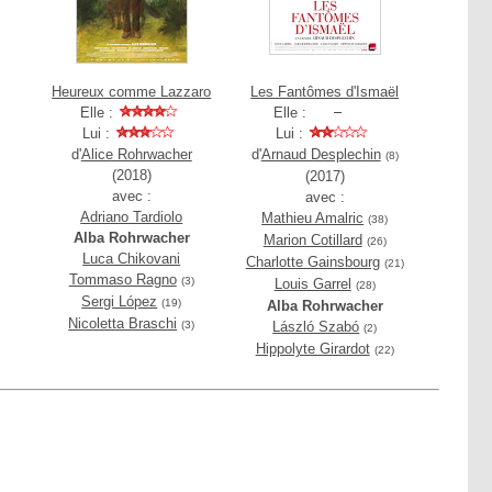
Heureux comme Lazzaro
Les Fantômes d'Ismaël
Elle :
Elle :
Lui :
Lui :
d'
Alice Rohrwacher
d'
Arnaud Desplechin
(8)
(2018)
(2017)
avec :
avec :
Adriano Tardiolo
Mathieu Amalric
(38)
Alba Rohrwacher
Marion Cotillard
(26)
Luca Chikovani
Charlotte Gainsbourg
(21)
Tommaso Ragno
(3)
Louis Garrel
(28)
Sergi López
(19)
Alba Rohrwacher
Nicoletta Braschi
(3)
László Szabó
(2)
Hippolyte Girardot
(22)