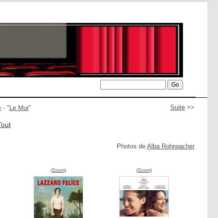
Suite
>>
e
- "
Le Mur
"
Tout
Photos de
Alba Rohrwacher
(Zoom)
(Zoom)