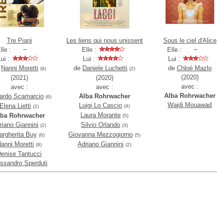
Tre Piani
Les liens qui nous unissent
Sous le ciel d'Alice
lle :
Elle :
Elle :
Lui :
Lui :
Lui :
e
Nanni Moretti
de
Daniele Luchetti
de
Chloé Mazlo
(9)
(2)
(2020)
(2021)
(2020)
avec :
avec :
avec :
Alba Rohrwacher
ardo Scamarcio
Alba Rohrwacher
(6)
Wajdi Mouawad
Luigi Lo Cascio
Elena Lietti
(4)
(2)
Laura Morante
lba Rohrwacher
(5)
riano Giannini
Silvio Orlando
(2)
(3)
argherita Buy
Giovanna Mezzogiorno
(6)
(5)
anni Moretti
Adriano Giannini
(8)
(2)
enise Tantucci
ssandro Sperduti