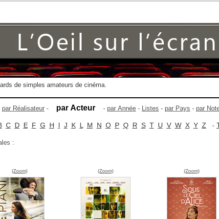
gards de simples amateurs de cinéma.
par Acteur
-
par Réalisateur
-
-
par Année
-
Listes
-
par Pays
-
par Not
B
C
D
E
F
G
H
I
J
K
L
M
N
O
P
Q
R
S
T
U
V
W
X
Y
Z
-
ales :
(Zoom)
(Zoom)
(Zoom)