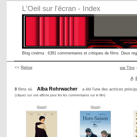
L'Oeil sur l'écran - Index
Blog cinéma : 6381 commentaires et critiques de films. Deux re
<<
Retour
par Titre
A
Alba Rohrwacher
8
films où
a été l'une des actrices princip
(cliquez sur une affiche pour lire les commentaires sur le film)
(Zoom)
(Zoom)