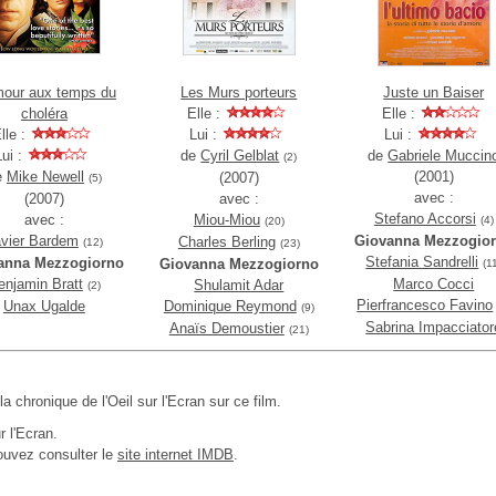
mour aux temps du
Les Murs porteurs
Juste un Baiser
choléra
Elle :
Elle :
lle :
Lui :
Lui :
Lui :
de
Cyril Gelblat
de
Gabriele Muccin
(2)
e
Mike Newell
(2001)
(2007)
(5)
avec :
(2007)
avec :
Stefano Accorsi
avec :
Miou-Miou
(4)
(20)
vier Bardem
Giovanna Mezzogio
Charles Berling
(12)
(23)
Stefania Sandrelli
anna Mezzogiorno
Giovanna Mezzogiorno
(1
enjamin Bratt
Marco Cocci
Shulamit Adar
(2)
Pierfrancesco Favino
Unax Ugalde
Dominique Reymond
(9)
Sabrina Impacciator
Anaïs Demoustier
(21)
 la chronique de l'Oeil sur l'Ecran sur ce film.
r l'Ecran.
ouvez consulter le
site internet IMDB
.