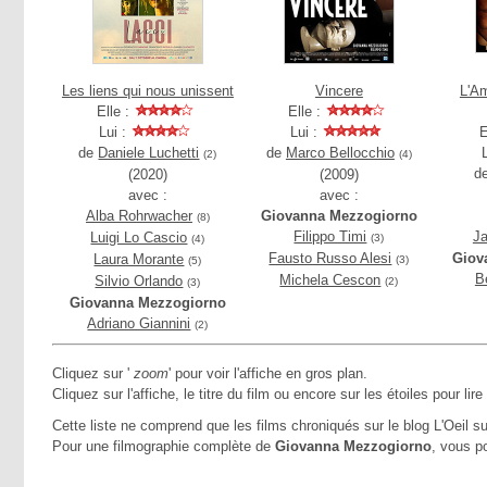
Les liens qui nous unissent
Vincere
L'A
Elle :
Elle :
Lui :
Lui :
E
de
Daniele Luchetti
de
Marco Bellocchio
(2)
(4)
d
(2020)
(2009)
avec :
avec :
Alba Rohrwacher
Giovanna Mezzogiorno
(8)
Filippo Timi
Ja
Luigi Lo Cascio
(3)
(4)
Fausto Russo Alesi
Giov
Laura Morante
(3)
(5)
B
Michela Cescon
Silvio Orlando
(2)
(3)
Giovanna Mezzogiorno
Adriano Giannini
(2)
Cliquez sur '
zoom
' pour voir l'affiche en gros plan.
Cliquez sur l'affiche, le titre du film ou encore sur les étoiles pour lire
Cette liste ne comprend que les films chroniqués sur le blog L'Oeil su
Pour une filmographie complète de
Giovanna Mezzogiorno
, vous p