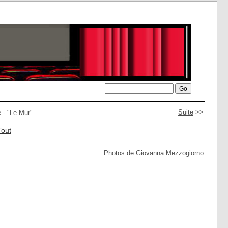
Suite
>>
e
- "
Le Mur
"
Tout
Photos de
Giovanna Mezzogiorno