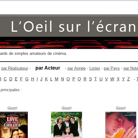
gards de simples amateurs de cinéma.
par Acteur
-
par Réalisateur
-
-
par Année
-
Listes
-
par Pays
-
par Not
B
C
D
E
F
G
H
I
J
K
L
M
N
O
P
Q
R
S
T
U
V
W
X
Y
Z
-
principales :
(Zoom)
(Zoom)
(Zoom)