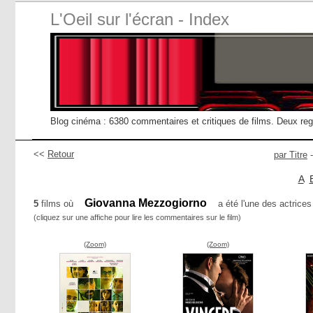
L'Oeil sur l'écran - Index
Blog cinéma : 6380 commentaires et critiques de films. Deux re
<<
Retour
par Titre
A
Giovanna Mezzogiorno
5
films où
a été l'une des actrices 
(cliquez sur une affiche pour lire les commentaires sur le film)
(Zoom)
(Zoom)