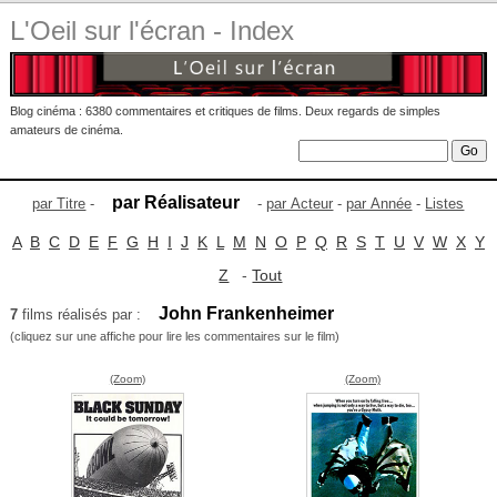
L'Oeil sur l'écran - Index
Blog cinéma : 6380 commentaires et critiques de films. Deux regards de simples
amateurs de cinéma.
par Réalisateur
par Titre
-
-
par Acteur
-
par Année
-
Listes
A
B
C
D
E
F
G
H
I
J
K
L
M
N
O
P
Q
R
S
T
U
V
W
X
Y
Z
-
Tout
John Frankenheimer
7
films réalisés par :
(cliquez sur une affiche pour lire les commentaires sur le film)
(Zoom)
(Zoom)