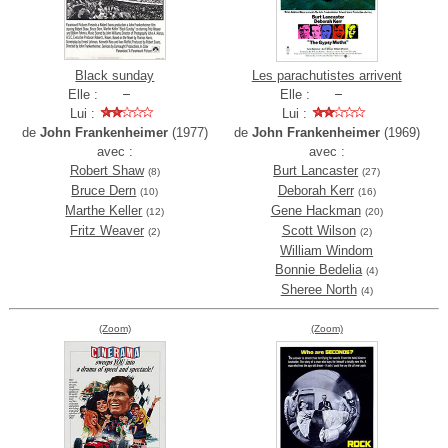
Black sunday
Les parachutistes arrivent
Elle :
Elle :
Lui :
Lui :
de
John Frankenheimer
(1977)
de
John Frankenheimer
(1969)
avec :
avec :
Robert Shaw
Burt Lancaster
(8)
(27)
Bruce Dern
Deborah Kerr
(10)
(16)
Marthe Keller
Gene Hackman
(12)
(20)
Fritz Weaver
Scott Wilson
(2)
(2)
William Windom
Bonnie Bedelia
(4)
Sheree North
(4)
(Zoom)
(Zoom)