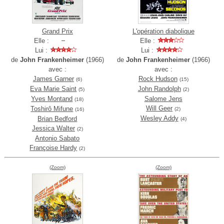
Grand Prix
L'opération diabolique
Elle :
Elle :
Lui :
Lui :
de
John Frankenheimer
(1966)
de
John Frankenheimer
(1966)
avec :
avec :
James Garner
Rock Hudson
(6)
(15)
Eva Marie Saint
John Randolph
(5)
(2)
Yves Montand
Salome Jens
(18)
Will Geer
Toshirô Mifune
(2)
(16)
Wesley Addy
Brian Bedford
(4)
Jessica Walter
(2)
Antonio Sabato
Françoise Hardy
(2)
(Zoom)
(Zoom)