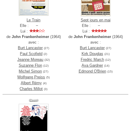
Le Train
Sept jours en mai
Elle :
Elle :
Lui :
Lui :
de
John Frankenheimer
(1964)
de
John Frankenheimer
(1964)
avec :
avec :
Burt Lancaster
Burt Lancaster
(27)
(27)
Paul Scofield
Kirk Douglas
(2)
(21)
Jeanne Moreau
Fredric March
(32)
(12)
Suzanne Flon
Ava Gardner
(12)
(14)
Michel Simon
Edmond O'Brien
(27)
(15)
Wolfgang Preiss
(5)
Albert Rémy
(4)
Charles Millot
(3)
(Zoom)