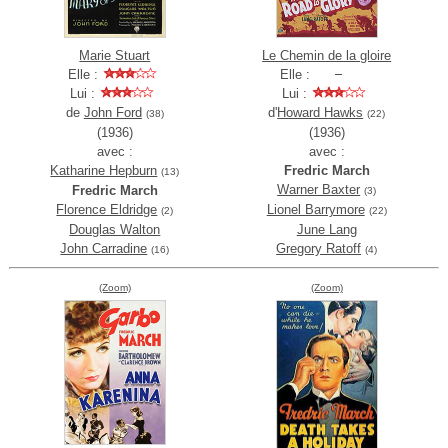
Marie Stuart
Le Chemin de la gloire
Elle :
Elle :
Lui :
Lui :
de
John Ford
d'
Howard Hawks
(38)
(22)
(1936)
(1936)
avec :
avec :
Katharine Hepburn
Fredric March
(13)
Warner Baxter
Fredric March
(3)
Florence Eldridge
Lionel Barrymore
(2)
(22)
Douglas Walton
June Lang
John Carradine
Gregory Ratoff
(16)
(4)
(Zoom)
(Zoom)