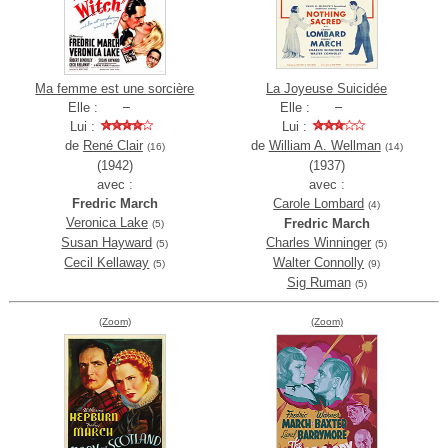
Ma femme est une sorcière
La Joyeuse Suicidée
Elle :
Elle :
Lui :
Lui :
de
René Clair
de
William A. Wellman
(16)
(14)
(1942)
(1937)
avec :
avec :
Fredric March
Carole Lombard
(4)
Veronica Lake
Fredric March
(5)
Susan Hayward
Charles Winninger
(5)
(5)
Cecil Kellaway
Walter Connolly
(5)
(9)
Sig Ruman
(5)
(Zoom)
(Zoom)