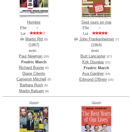
Hombre
Sept jours en mai
Elle :
Elle :
Lui :
Lui :
de
Martin Ritt
de
John Frankenheimer
(5)
(7)
(1967)
(1964)
avec :
avec :
Paul Newman
Burt Lancaster
(20)
(27)
Fredric March
Kirk Douglas
(21)
Richard Boone
Fredric March
(5)
Diane Cilento
Ava Gardner
(14)
Cameron Mitchell
Edmond O'Brien
(5)
(15)
Barbara Rush
(5)
Martin Balsam
(9)
(Zoom)
(Zoom)