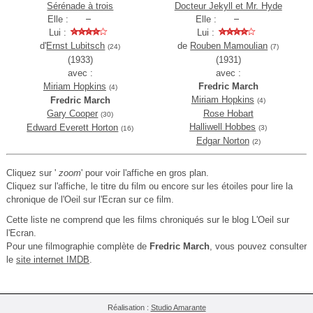
Sérénade à trois
Docteur Jekyll et Mr. Hyde
Elle :
Elle :
Lui :
Lui :
d'
Ernst Lubitsch
de
Rouben Mamoulian
(24)
(7)
(1933)
(1931)
avec :
avec :
Miriam Hopkins
Fredric March
(4)
Miriam Hopkins
Fredric March
(4)
Gary Cooper
Rose Hobart
(30)
Halliwell Hobbes
Edward Everett Horton
(3)
(16)
Edgar Norton
(2)
Cliquez sur '
zoom
' pour voir l'affiche en gros plan.
Cliquez sur l'affiche, le titre du film ou encore sur les étoiles pour lire la
chronique de l'Oeil sur l'Ecran sur ce film.
Cette liste ne comprend que les films chroniqués sur le blog L'Oeil sur
l'Ecran.
Pour une filmographie complète de
Fredric March
, vous pouvez consulter
le
site internet IMDB
.
Réalisation :
Studio Amarante