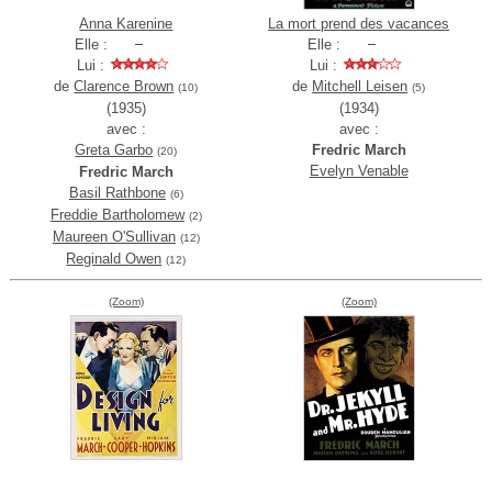
Anna Karenine
La mort prend des vacances
Elle :
Elle :
Lui :
Lui :
de
Clarence Brown
de
Mitchell Leisen
(10)
(5)
(1935)
(1934)
avec :
avec :
Greta Garbo
Fredric March
(20)
Evelyn Venable
Fredric March
Basil Rathbone
(6)
Freddie Bartholomew
(2)
Maureen O'Sullivan
(12)
Reginald Owen
(12)
(Zoom)
(Zoom)