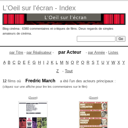
L'Oeil sur l'écran - Index
Blog cinéma : 6380 commentaires et critiques de films. Deux regards de simples
amateurs de cinéma.
par Acteur
par Titre
-
par Réalisateur
-
-
par Année
-
Listes
A
B
C
D
E
F
G
H
I
J
K
L
M
N
O
P
Q
R
S
T
U
V
W
X
Y
Z
-
Tout
Fredric March
12
films où
a été l'un des acteurs principaux :
(cliquez sur une affiche pour lire les commentaires sur le film)
(Zoom)
(Zoom)