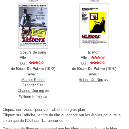
Soeurs de sang
Hi, Mom!
Elle :
Elle :
Lui :
Lui :
de
Brian De Palma
(1973)
de
Brian De Palma
(1970)
avec :
avec :
Margot Kidder
Robert De Niro
(27)
Jennifer Salt
Charles Durning
(8)
William Finley
(2)
Cliquez sur '
zoom
' pour voir l'affiche en gros plan.
Cliquez sur l'affiche, le titre du film ou encore sur les étoiles pour lire la
chronique de l'Oeil sur l'Ecran sur ce film.
Cette liste de films ne comprend que les films chroniqués sur le blog