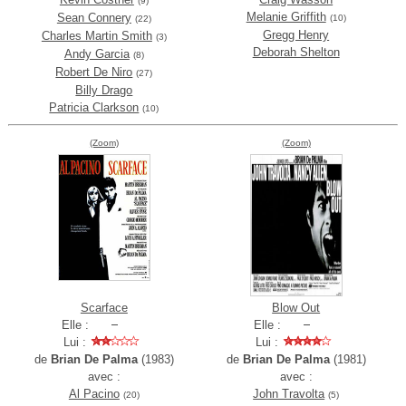
(9)
Melanie Griffith
Sean Connery
(10)
(22)
Gregg Henry
Charles Martin Smith
(3)
Deborah Shelton
Andy Garcia
(8)
Robert De Niro
(27)
Billy Drago
Patricia Clarkson
(10)
(Zoom)
(Zoom)
Scarface
Blow Out
Elle :
Elle :
Lui :
Lui :
de
Brian De Palma
(1983)
de
Brian De Palma
(1981)
avec :
avec :
Al Pacino
John Travolta
(20)
(5)