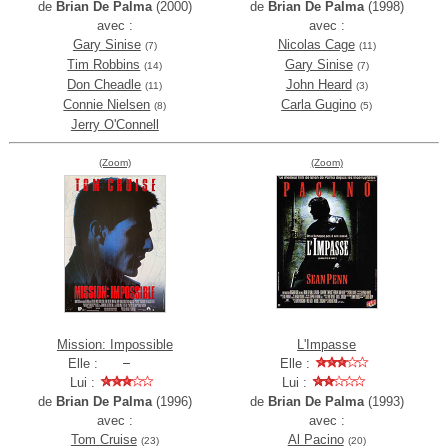
de
Brian De Palma
(2000)
de
Brian De Palma
(1998)
avec :
avec :
Gary Sinise
Nicolas Cage
(7)
(11)
Tim Robbins
Gary Sinise
(14)
(7)
Don Cheadle
John Heard
(11)
(3)
Connie Nielsen
Carla Gugino
(8)
(5)
Jerry O'Connell
(Zoom)
(Zoom)
Mission: Impossible
L'Impasse
Elle :
Elle :
Lui :
Lui :
de
Brian De Palma
(1996)
de
Brian De Palma
(1993)
avec :
avec :
Tom Cruise
Al Pacino
(23)
(20)