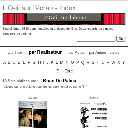
L'Oeil sur l'écran - Index
Blog cinéma : 6380 commentaires et critiques de films. Deux regards de simples
amateurs de cinéma.
par Réalisateur
par Titre
-
-
par Acteur
-
par Année
-
Listes
A
B
C
D
E
F
G
H
I
J
K
L
M
N
O
P
Q
R
S
T
U
V
W
X
Y
Z
-
Tout
Brian De Palma
18
films réalisés par :
(cliquez sur une affiche pour lire les commentaires sur le film)
(Zoom)
(Zoom)