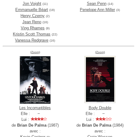
Jon Voight
Sean Penn
(11)
(14)
Emmanuelle Béart
Penelope Ann Miller
(18)
(3)
Henry Czerny
(2)
Jean Reno
(16)
Ving Rhames
(9)
Kristin Scott Thomas
(22)
Vanessa Redgrave
(16)
(Zoom)
(Zoom)
Les Incorruptibles
Body Double
Elle :
Elle :
Lui :
Lui :
de
Brian De Palma
(1987)
de
Brian De Palma
(1984)
avec :
avec :
Kevin Costner
Craig Wasson