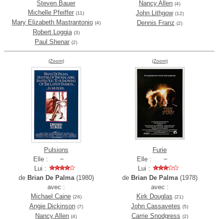
Steven Bauer
Nancy Allen
(4)
Michelle Pfeiffer
John Lithgow
(11)
(12)
Mary Elizabeth Mastrantonio
Dennis Franz
(4)
(2)
Robert Loggia
(3)
Paul Shenar
(2)
(Zoom)
(Zoom)
Pulsions
Furie
Elle :
Elle :
Lui :
Lui :
de
Brian De Palma
(1980)
de
Brian De Palma
(1978)
avec :
avec :
Michael Caine
Kirk Douglas
(26)
(21)
Angie Dickinson
John Cassavetes
(7)
(5)
Nancy Allen
Carrie Snodgress
(4)
(2)