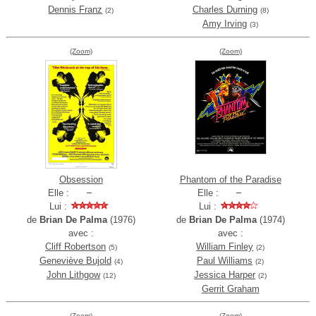
Dennis Franz
Charles Durning
(2)
(8)
Amy Irving
(3)
(Zoom)
(Zoom)
Obsession
Phantom of the Paradise
Elle :
Elle :
Lui :
Lui :
de
Brian De Palma
(1976)
de
Brian De Palma
(1974)
avec :
avec :
Cliff Robertson
William Finley
(5)
(2)
Geneviève Bujold
Paul Williams
(4)
(2)
John Lithgow
Jessica Harper
(12)
(2)
Gerrit Graham
(Zoom)
(Zoom)