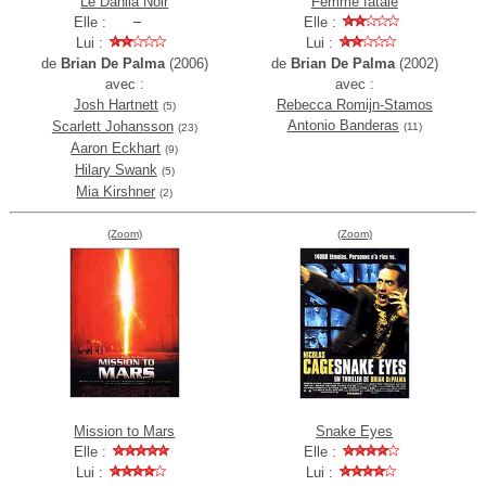
Le Dahlia Noir
Femme fatale
Elle :
Elle :
Lui :
Lui :
de
Brian De Palma
(2006)
de
Brian De Palma
(2002)
avec :
avec :
Josh Hartnett
Rebecca Romijn-Stamos
(5)
Antonio Banderas
Scarlett Johansson
(11)
(23)
Aaron Eckhart
(9)
Hilary Swank
(5)
Mia Kirshner
(2)
(Zoom)
(Zoom)
Mission to Mars
Snake Eyes
Elle :
Elle :
Lui :
Lui :