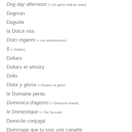
Dog day afternoon
(= Un après-midi de chien)
Dogman
Dogville
la Dolce vita
Dolci inganni
(= Les adolescentes)
$
(= Dollars)
Dollars
Dollars et whisky
Dolls
Dolor y gloria
(= Douleur et gloire)
le Domaine perdu
Domenica d'agosto
(= Dimanche d'août)
le Domestique
(= The Servant)
Domicile conjugal
Dommage que tu sois une canaille