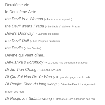
Deuxième vie
le Deuxième Acte
the Devil Is a Woman
(= La femme et le pantin)
the Devil wears Prada
(= Le diable s'habille en Prada)
Devil's Doorway
(= La Porte du diable)
the Devil-Doll
(= Les Poupées du diable)
the Devils
(= Les Diables)
Devine qui vient dîner...
Devushka s korobkoy
(= La Jeune Fille au carton à chapeau)
Di Jiu Tian Chang
(= So Long, My Son)
Di Qiu Zui Hou De Ye Wan
(= Un grand voyage vers la nuit)
Di Renjie: Shen du long wang
(= Détective Dee II: La légende du
dragon des mers)
Di Renjie zhi Sidatianwang
(= Détective Dee: la légende des rois