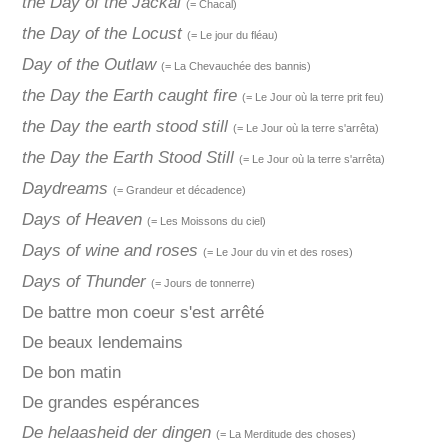
the Day of the Jackal
(= Chacal)
the Day of the Locust
(= Le jour du fléau)
Day of the Outlaw
(= La Chevauchée des bannis)
the Day the Earth caught fire
(= Le Jour où la terre prit feu)
the Day the earth stood still
(= Le Jour où la terre s'arrêta)
the Day the Earth Stood Still
(= Le Jour où la terre s'arrêta)
Daydreams
(= Grandeur et décadence)
Days of Heaven
(= Les Moissons du ciel)
Days of wine and roses
(= Le Jour du vin et des roses)
Days of Thunder
(= Jours de tonnerre)
De battre mon coeur s'est arrêté
De beaux lendemains
De bon matin
De grandes espérances
De helaasheid der dingen
(= La Merditude des choses)