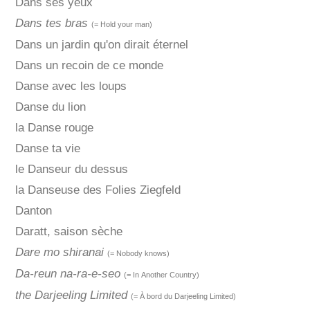
Dans ses yeux
Dans tes bras
(= Hold your man)
Dans un jardin qu'on dirait éternel
Dans un recoin de ce monde
Danse avec les loups
Danse du lion
la Danse rouge
Danse ta vie
le Danseur du dessus
la Danseuse des Folies Ziegfeld
Danton
Daratt, saison sèche
Dare mo shiranai
(= Nobody knows)
Da-reun na-ra-e-seo
(= In Another Country)
the Darjeeling Limited
(= À bord du Darjeeling Limited)