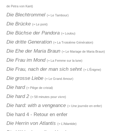
de Petra von Kant)
Die Blechtrommel
(= Le Tambour)
Die Brücke
(= Le pont)
Die Büchse der Pandora
(= Loulou)
Die dritte Generation
(= La Troisième Génération)
Die Ehe der Maria Braun
(= Le Mariage de Maria Braun)
Die Frau im Mond
(= La Femme sur la lune)
Die Frau, nach der man sich sehnt
(= L'Énigme)
Die grosse Liebe
(= Le Grand Amour)
Die hard
(= Piège de cristal)
Die hard 2
(= 58 minutes pour vivre)
Die hard: with a vengeance
(= Une journée en enfer)
Die hard 4 - Retour en enfer
Die Herrin von Atlantis
(= L'Atlantide)