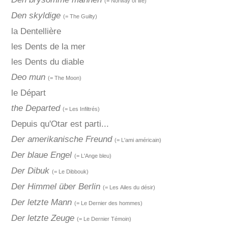
(= Norway of life)
Den skyldige
(= The Guilty)
la Dentellière
les Dents de la mer
les Dents du diable
Deo mun
(= The Moon)
le Départ
the Departed
(= Les Infiltrés)
Depuis qu'Otar est parti...
Der amerikanische Freund
(= L'ami américain)
Der blaue Engel
(= L'Ange bleu)
Der Dibuk
(= Le Dibbouk)
Der Himmel über Berlin
(= Les Ailes du désir)
Der letzte Mann
(= Le Dernier des hommes)
Der letzte Zeuge
(= Le Dernier Témoin)