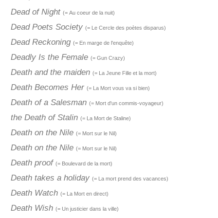
Dead of Night
(= Au coeur de la nuit)
Dead Poets Society
(= Le Cercle des poètes disparus)
Dead Reckoning
(= En marge de l'enquête)
Deadly Is the Female
(= Gun Crazy)
Death and the maiden
(= La Jeune Fille et la mort)
Death Becomes Her
(= La Mort vous va si bien)
Death of a Salesman
(= Mort d'un commis-voyageur)
the Death of Stalin
(= La Mort de Staline)
Death on the Nile
(= Mort sur le Nil)
Death on the Nile
(= Mort sur le Nil)
Death proof
(= Boulevard de la mort)
Death takes a holiday
(= La mort prend des vacances)
Death Watch
(= La Mort en direct)
Death Wish
(= Un justicier dans la ville)