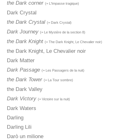
the Dark corner
(= L'Impasse tragique)
Dark Crystal
the Dark Crystal
(= Dark Crystal)
Dark Journey
(= Le Mystère de la section 8)
the Dark Knight
(= The Dark Knight, Le Chevalier noir)
the Dark Knight, Le Chevalier noir
Dark Matter
Dark Passage
(= Les Passagers de la nuit)
the Dark Tower
(= La Tour sombre)
the Dark Valley
Dark Victory
(= Victoire sur la nuit)
Dark Waters
Darling
Darling Lili
Darò un milione