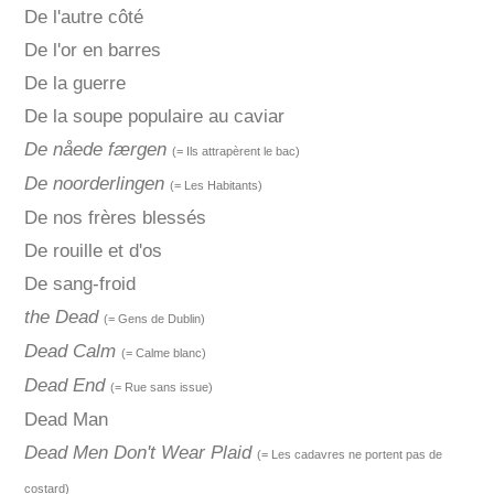
De l'autre côté
De l'or en barres
De la guerre
De la soupe populaire au caviar
De nåede færgen
(= Ils attrapèrent le bac)
De noorderlingen
(= Les Habitants)
De nos frères blessés
De rouille et d'os
De sang-froid
the Dead
(= Gens de Dublin)
Dead Calm
(= Calme blanc)
Dead End
(= Rue sans issue)
Dead Man
Dead Men Don't Wear Plaid
(= Les cadavres ne portent pas de
costard)