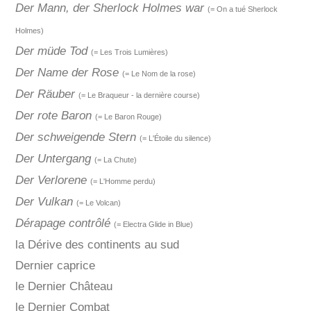
Der Mann, der Sherlock Holmes war
(= On a tué Sherlock
Holmes)
Der müde Tod
(= Les Trois Lumières)
Der Name der Rose
(= Le Nom de la rose)
Der Räuber
(= Le Braqueur - la dernière course)
Der rote Baron
(= Le Baron Rouge)
Der schweigende Stern
(= L'Étoile du silence)
Der Untergang
(= La Chute)
Der Verlorene
(= L'Homme perdu)
Der Vulkan
(= Le Volcan)
Dérapage contrôlé
(= Electra Glide in Blue)
la Dérive des continents au sud
Dernier caprice
le Dernier Château
le Dernier Combat