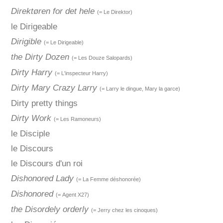
Direktøren for det hele
(= Le Direktor)
le Dirigeable
Dirigible
(= Le Dirigeable)
the Dirty Dozen
(= Les Douze Salopards)
Dirty Harry
(= L'inspecteur Harry)
Dirty Mary Crazy Larry
(= Larry le dingue, Mary la garce)
Dirty pretty things
Dirty Work
(= Les Ramoneurs)
le Disciple
le Discours
le Discours d'un roi
Dishonored Lady
(= La Femme déshonorée)
Dishonored
(= Agent X27)
the Disordely orderly
(= Jerry chez les cinoques)