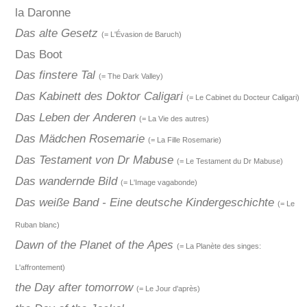
la Daronne
Das alte Gesetz
(= L'Évasion de Baruch)
Das Boot
Das finstere Tal
(= The Dark Valley)
Das Kabinett des Doktor Caligari
(= Le Cabinet du Docteur Caligari)
Das Leben der Anderen
(= La Vie des autres)
Das Mädchen Rosemarie
(= La Fille Rosemarie)
Das Testament von Dr Mabuse
(= Le Testament du Dr Mabuse)
Das wandernde Bild
(= L'Image vagabonde)
Das weiße Band - Eine deutsche Kindergeschichte
(= Le
Ruban blanc)
Dawn of the Planet of the Apes
(= La Planète des singes:
L'affrontement)
the Day after tomorrow
(= Le Jour d'après)