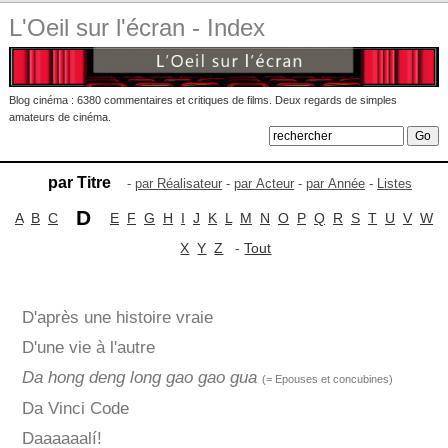
L'Oeil sur l'écran - Index
Blog cinéma : 6380 commentaires et critiques de films. Deux regards de simples
amateurs de cinéma.
par Titre
-
par Réalisateur
-
par Acteur
-
par Année
-
Listes
D
A
B
C
E
F
G
H
I
J
K
L
M
N
O
P
Q
R
S
T
U
V
W
X
Y
Z
-
Tout
D'après une histoire vraie
D'une vie à l'autre
Da hong deng long gao gao gua
(= Epouses et concubines)
Da Vinci Code
Daaaaaalí!