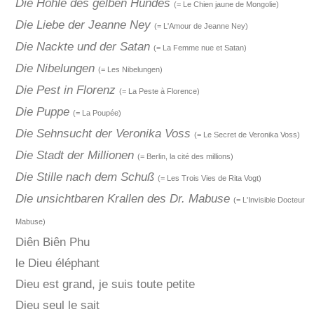
Die Höhle des gelben Hundes
(= Le Chien jaune de Mongolie)
Die Liebe der Jeanne Ney
(= L'Amour de Jeanne Ney)
Die Nackte und der Satan
(= La Femme nue et Satan)
Die Nibelungen
(= Les Nibelungen)
Die Pest in Florenz
(= La Peste à Florence)
Die Puppe
(= La Poupée)
Die Sehnsucht der Veronika Voss
(= Le Secret de Veronika Voss)
Die Stadt der Millionen
(= Berlin, la cité des millions)
Die Stille nach dem Schuß
(= Les Trois Vies de Rita Vogt)
Die unsichtbaren Krallen des Dr. Mabuse
(= L'Invisible Docteur
Mabuse)
Diên Biên Phu
le Dieu éléphant
Dieu est grand, je suis toute petite
Dieu seul le sait