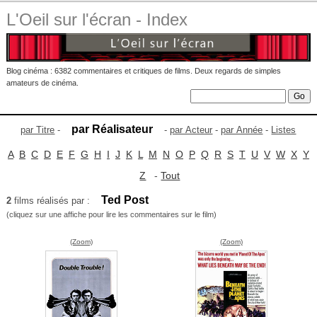
L'Oeil sur l'écran - Index
Blog cinéma : 6382 commentaires et critiques de films. Deux regards de simples
amateurs de cinéma.
par Réalisateur
par Titre
-
-
par Acteur
-
par Année
-
Listes
A
B
C
D
E
F
G
H
I
J
K
L
M
N
O
P
Q
R
S
T
U
V
W
X
Y
Z
-
Tout
Ted Post
2
films réalisés par :
(cliquez sur une affiche pour lire les commentaires sur le film)
(Zoom)
(Zoom)