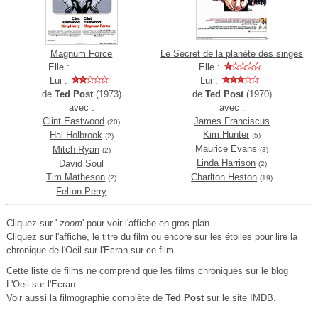
Magnum Force
Le Secret de la planète des singes
Elle :
Elle :
Lui :
Lui :
de
Ted Post
(1973)
de
Ted Post
(1970)
avec :
avec :
Clint Eastwood
James Franciscus
(20)
Kim Hunter
Hal Holbrook
(5)
(2)
Maurice Evans
Mitch Ryan
(3)
(2)
Linda Harrison
David Soul
(2)
Tim Matheson
Charlton Heston
(2)
(19)
Felton Perry
Cliquez sur '
zoom
' pour voir l'affiche en gros plan.
Cliquez sur l'affiche, le titre du film ou encore sur les étoiles pour lire la
chronique de l'Oeil sur l'Ecran sur ce film.
Cette liste de films ne comprend que les films chroniqués sur le blog
L'Oeil sur l'Ecran.
Voir aussi la
filmographie complète de
Ted Post
sur le site IMDB.