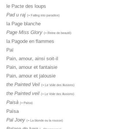
le Pacte des loups
Pad u raj
(= Falling into paradise)
la Page blanche
Page Miss Glory
(= Reine de beauté)
la Pagode en flammes
Paï
Pain, amour, ainsi soit-il
Pain, amour et fantaisie
Pain, amour et jalousie
the Painted Veil
(= Le Voile des illusions)
the Painted veil
(= Le Voile des illusions)
Paisà
(= Païsa)
Païsa
Pal Joey
(= La blonde ou la rousse)
Palace de luxe