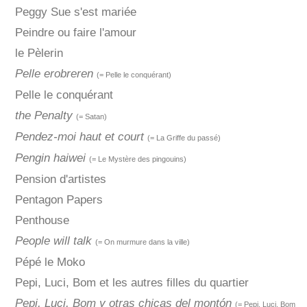
Peggy Sue s'est mariée
Peindre ou faire l'amour
le Pèlerin
Pelle erobreren
(= Pelle le conquérant)
Pelle le conquérant
the Penalty
(= Satan)
Pendez-moi haut et court
(= La Griffe du passé)
Pengin haiwei
(= Le Mystère des pingouins)
Pension d'artistes
Pentagon Papers
Penthouse
People will talk
(= On murmure dans la ville)
Pépé le Moko
Pepi, Luci, Bom et les autres filles du quartier
Pepi, Luci, Bom y otras chicas del montón
(= Pepi, Luci, Bom