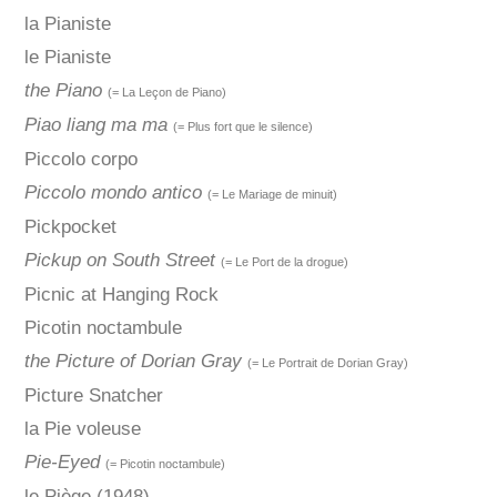
la Pianiste
le Pianiste
the Piano
(= La Leçon de Piano)
Piao liang ma ma
(= Plus fort que le silence)
Piccolo corpo
Piccolo mondo antico
(= Le Mariage de minuit)
Pickpocket
Pickup on South Street
(= Le Port de la drogue)
Picnic at Hanging Rock
Picotin noctambule
the Picture of Dorian Gray
(= Le Portrait de Dorian Gray)
Picture Snatcher
la Pie voleuse
Pie-Eyed
(= Picotin noctambule)
le Piège (1948)