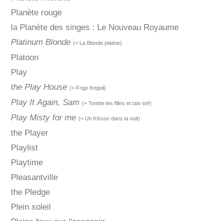
Planète rouge
la Planète des singes : Le Nouveau Royaume
Platinum Blonde
(= La Blonde platine)
Platoon
Play
the Play House
(= Frigo fregoli)
Play It Again, Sam
(= Tombe les filles et tais-toi!)
Play Misty for me
(= Un frisson dans la nuit)
the Player
Playlist
Playtime
Pleasantville
the Pledge
Plein soleil