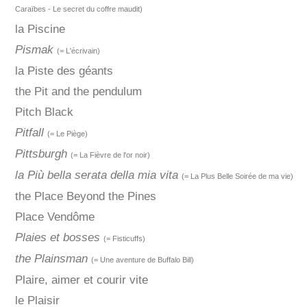
Caraïbes - Le secret du coffre maudit)
la Piscine
Pismak
(= L'écrivain)
la Piste des géants
the Pit and the pendulum
Pitch Black
Pitfall
(= Le Piège)
Pittsburgh
(= La Fièvre de l'or noir)
la Più bella serata della mia vita
(= La Plus Belle Soirée de ma vie)
the Place Beyond the Pines
Place Vendôme
Plaies et bosses
(= Fisticuffs)
the Plainsman
(= Une aventure de Buffalo Bill)
Plaire, aimer et courir vite
le Plaisir