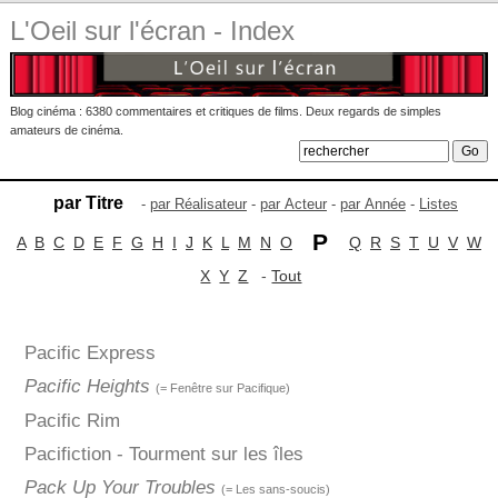
L'Oeil sur l'écran - Index
Blog cinéma : 6380 commentaires et critiques de films. Deux regards de simples
amateurs de cinéma.
par Titre
-
par Réalisateur
-
par Acteur
-
par Année
-
Listes
P
A
B
C
D
E
F
G
H
I
J
K
L
M
N
O
Q
R
S
T
U
V
W
X
Y
Z
-
Tout
Pacific Express
Pacific Heights
(= Fenêtre sur Pacifique)
Pacific Rim
Pacifiction - Tourment sur les îles
Pack Up Your Troubles
(= Les sans-soucis)