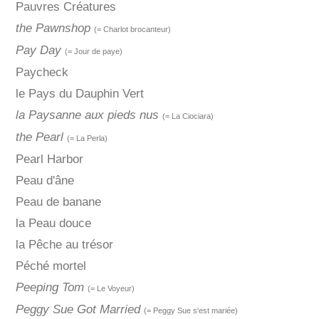
Pauvres Créatures
the Pawnshop
(= Charlot brocanteur)
Pay Day
(= Jour de paye)
Paycheck
le Pays du Dauphin Vert
la Paysanne aux pieds nus
(= La Ciociara)
the Pearl
(= La Perla)
Pearl Harbor
Peau d'âne
Peau de banane
la Peau douce
la Pêche au trésor
Péché mortel
Peeping Tom
(= Le Voyeur)
Peggy Sue Got Married
(= Peggy Sue s'est mariée)