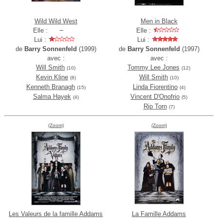
Wild Wild West
Men in Black
Elle :
Elle :
Lui :
Lui :
de
Barry Sonnenfeld
(1999)
de
Barry Sonnenfeld
(1997)
avec :
avec :
Will Smith
Tommy Lee Jones
(10)
(12)
Kevin Kline
Will Smith
(8)
(10)
Kenneth Branagh
Linda Fiorentino
(15)
(4)
Salma Hayek
Vincent D'Onofrio
(4)
(5)
Rip Torn
(7)
(Zoom)
(Zoom)
Les Valeurs de la famille Addams
La Famille Addams