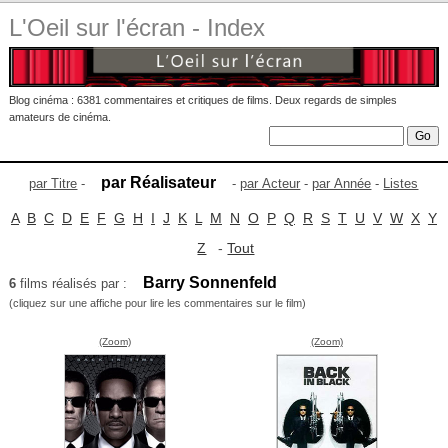
L'Oeil sur l'écran - Index
Blog cinéma : 6381 commentaires et critiques de films. Deux regards de simples
amateurs de cinéma.
par Réalisateur
par Titre
-
-
par Acteur
-
par Année
-
Listes
A
B
C
D
E
F
G
H
I
J
K
L
M
N
O
P
Q
R
S
T
U
V
W
X
Y
Z
-
Tout
Barry Sonnenfeld
6
films réalisés par :
(cliquez sur une affiche pour lire les commentaires sur le film)
(Zoom)
(Zoom)