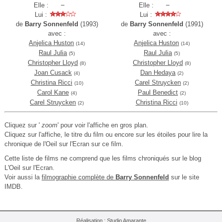
Elle :
Elle :
Lui :
Lui :
de
Barry Sonnenfeld
(1993)
de
Barry Sonnenfeld
(1991)
avec :
avec :
Anjelica Huston
Anjelica Huston
(14)
(14)
Raul Julia
Raul Julia
(5)
(5)
Christopher Lloyd
Christopher Lloyd
(8)
(8)
Joan Cusack
Dan Hedaya
(4)
(2)
Christina Ricci
Carel Struycken
(10)
(2)
Carol Kane
Paul Benedict
(4)
(2)
Carel Struycken
Christina Ricci
(2)
(10)
Cliquez sur '
zoom
' pour voir l'affiche en gros plan.
Cliquez sur l'affiche, le titre du film ou encore sur les étoiles pour lire la
chronique de l'Oeil sur l'Ecran sur ce film.
Cette liste de films ne comprend que les films chroniqués sur le blog
L'Oeil sur l'Ecran.
Voir aussi la
filmographie complète de
Barry Sonnenfeld
sur le site
IMDB.
Réalisation :
Studio Amarante