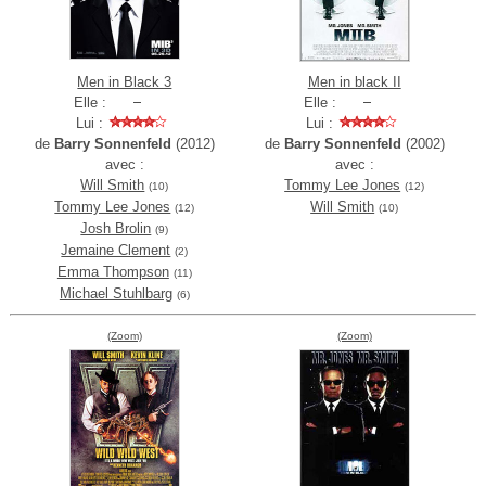
Men in Black 3
Men in black II
Elle :
Elle :
Lui :
Lui :
de
Barry Sonnenfeld
(2012)
de
Barry Sonnenfeld
(2002)
avec :
avec :
Will Smith
Tommy Lee Jones
(10)
(12)
Tommy Lee Jones
Will Smith
(12)
(10)
Josh Brolin
(9)
Jemaine Clement
(2)
Emma Thompson
(11)
Michael Stuhlbarg
(6)
(Zoom)
(Zoom)