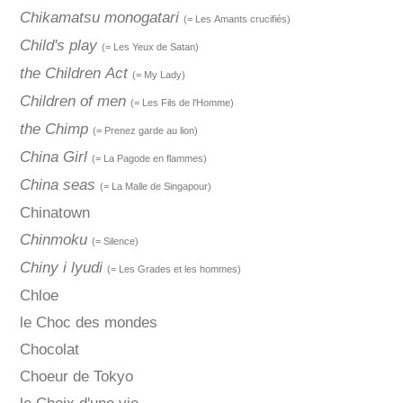
Chikamatsu monogatari
(= Les Amants crucifiés)
Child's play
(= Les Yeux de Satan)
the Children Act
(= My Lady)
Children of men
(= Les Fils de l'Homme)
the Chimp
(= Prenez garde au lion)
China Girl
(= La Pagode en flammes)
China seas
(= La Malle de Singapour)
Chinatown
Chinmoku
(= Silence)
Chiny i lyudi
(= Les Grades et les hommes)
Chloe
le Choc des mondes
Chocolat
Choeur de Tokyo