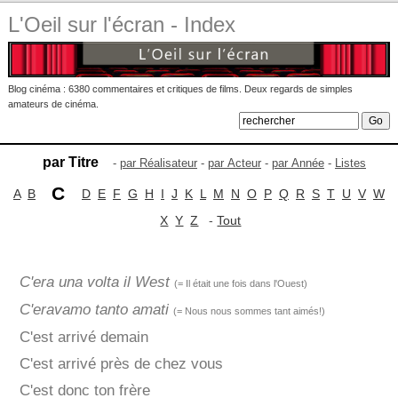
L'Oeil sur l'écran - Index
Blog cinéma : 6380 commentaires et critiques de films. Deux regards de simples
amateurs de cinéma.
par Titre
-
par Réalisateur
-
par Acteur
-
par Année
-
Listes
C
A
B
D
E
F
G
H
I
J
K
L
M
N
O
P
Q
R
S
T
U
V
W
X
Y
Z
-
Tout
C'era una volta il West
(= Il était une fois dans l'Ouest)
C'eravamo tanto amati
(= Nous nous sommes tant aimés!)
C'est arrivé demain
C'est arrivé près de chez vous
C'est donc ton frère