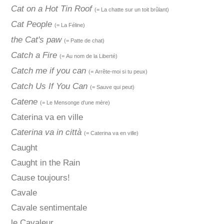
Cat on a Hot Tin Roof
(= La chatte sur un toit brûlant)
Cat People
(= La Féline)
the Cat's paw
(= Patte de chat)
Catch a Fire
(= Au nom de la Liberté)
Catch me if you can
(= Arrête-moi si tu peux)
Catch Us If You Can
(= Sauve qui peut)
Catene
(= Le Mensonge d'une mère)
Caterina va en ville
Caterina va in città
(= Caterina va en ville)
Caught
Caught in the Rain
Cause toujours!
Cavale
Cavale sentimentale
le Cavaleur