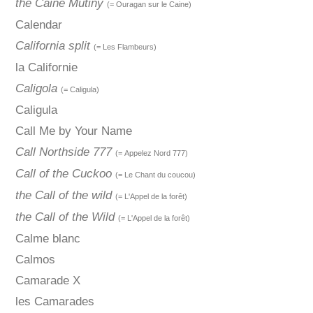
the Caine Mutiny
(= Ouragan sur le Caine)
Calendar
California split
(= Les Flambeurs)
la Californie
Caligola
(= Caligula)
Caligula
Call Me by Your Name
Call Northside 777
(= Appelez Nord 777)
Call of the Cuckoo
(= Le Chant du coucou)
the Call of the wild
(= L'Appel de la forêt)
the Call of the Wild
(= L'Appel de la forêt)
Calme blanc
Calmos
Camarade X
les Camarades